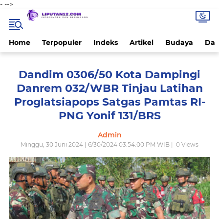
-
-->
Home
Terpopuler
Indeks
Artikel
Budaya
Dae
Dandim 0306/50 Kota Dampingi
Danrem 032/WBR Tinjau Latihan
Proglatsiapops Satgas Pamtas RI-
PNG Yonif 131/BRS
Admin
Minggu, 30 Juni 2024 | 6/30/2024 03:54:00 PM WIB |
0
Views