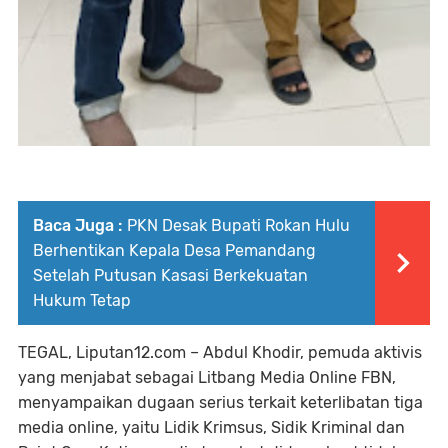
Baca Juga :
PKN Desak Bupati Rokan Hulu
Berhentikan Kepala Desa Pemandang
Setelah Putusan Kasasi Berkekuatan
Hukum Tetap
TEGAL, Liputan12.com – Abdul Khodir, pemuda aktivis
yang menjabat sebagai Litbang Media Online FBN,
menyampaikan dugaan serius terkait keterlibatan tiga
media online, yaitu Lidik Krimsus, Sidik Kriminal dan