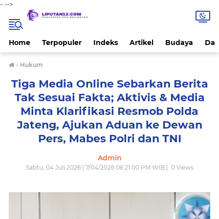
-
-->
Home
Terpopuler
Indeks
Artikel
Budaya
Dae
›
Hukum
Tiga Media Online Sebarkan Berita
Tak Sesuai Fakta; Aktivis & Media
Minta Klarifikasi Resmob Polda
Jateng, Ajukan Aduan ke Dewan
Pers, Mabes Polri dan TNI
Admin
Sabtu, 04 Juli 2026 | 7/04/2026 06:21:00 PM WIB |
0
Views