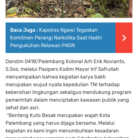
Baca Juga :
Kapolres Ngawi Tegaskan
Komitmen Perangi Narkotika Saat Hadiri
Pengukuhan Relawan P4GN
Dandim 0418/Palembang Kolonel Arh Erik Novianto,
S.Sos. melalui Pasipers Kodim Mayor Inf Safrullah
menyampaikan bahwa kegiatan karya bakti
merupakan wujud nyata kepedulian TNI terhadap
kebersihan lingkungan sekaligus mendukung program
pemerintah dalam menciptakan kawasan publik yang
sehat dan asri.
“Benteng Kuto Besak merupakan wajah Kota
Palembang yang harus dijaga bersama. Melalui
kegiatan ini kami ingin menumbuhkan kesadaran