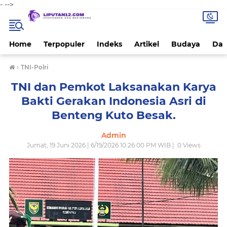
-
-->
Home
Terpopuler
Indeks
Artikel
Budaya
Dae
›
TNI-Polri
TNI dan Pemkot Laksanakan Karya
Bakti Gerakan Indonesia Asri di
Benteng Kuto Besak.
Admin
Jumat, 19 Juni 2026 | 6/19/2026 10:26:00 PM WIB |
0
Views