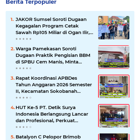
Berita Terpopuler
JAKOR Sumsel Soroti Dugaan
Kegagalan Program Cetak
Sawah Rp105 Miliar di Ogan Ilir,
Desak Kadis Pertanian Mundur
Warga Pamekasan Soroti
Dugaan Praktik Pengisian BBM
di SPBU Cem Manis, Minta
Klarifikasi dan Pengawasan
Rapat Koordinasi APBDes
Tahun Anggaran 2026 Semester
II, Kecamatan Sokobanah
Libatkan 12 Desa
HUT Ke-5 PT. Detik Surya
Indonesia Berlangsung Lancar
dan Profesional, Perkuat
Kompetensi Wartawan
Batalyon C Pelopor Brimob