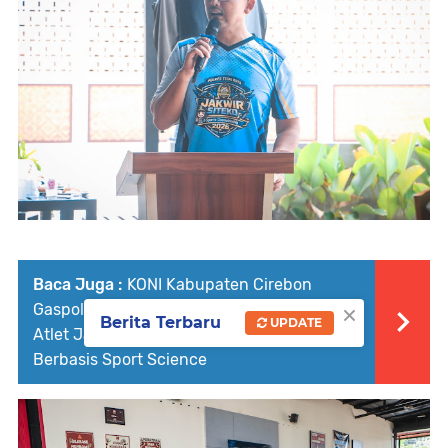
Baca Juga :
KONI Kabupaten Cirebon
×
Gaspol Menuju PORPROV Jabar 2026, 422
Berita Terbaru
UPDATE
Atlet Jalani Tes Fisik dan Kesehatan
Berbasis Sport Science