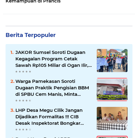
Kemampuan di Prancis
Berita Terpopuler
JAKOR Sumsel Soroti Dugaan
Kegagalan Program Cetak
Sawah Rp105 Miliar di Ogan Ilir,
Desak Kadis Pertanian Mundur
Warga Pamekasan Soroti
Dugaan Praktik Pengisian BBM
di SPBU Cem Manis, Minta
Klarifikasi dan Pengawasan
LHP Desa Megu Cilik Jangan
Dijadikan Formalitas !!! CIB
Desak Inspektorat Bongkar
Seluruh Fakta dan Hentikan
Dugaan Permainan Oknum