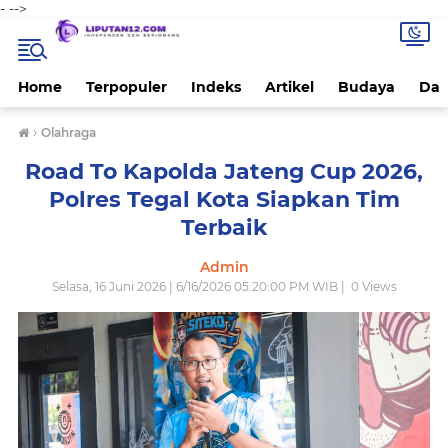
-
-->
Home
Terpopuler
Indeks
Artikel
Budaya
Dae
›
Olahraga
Road To Kapolda Jateng Cup 2026,
Polres Tegal Kota Siapkan Tim
Terbaik
Admin
Selasa, 16 Juni 2026 | 6/16/2026 05:20:00 PM WIB |
0
Views