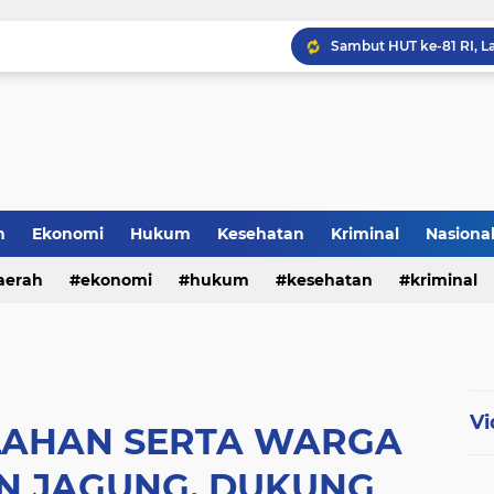
h
Ekonomi
Hukum
Kesehatan
Kriminal
Nasiona
al
aerah
ekonomi
hukum
kesehatan
kriminal
sosial
Vi
LAHAN SERTA WARGA
N JAGUNG, DUKUNG