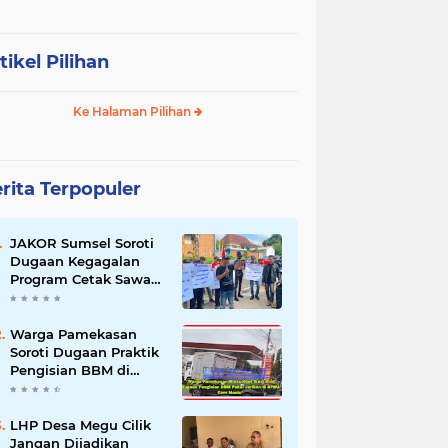
tikel Pilihan
Ke Halaman Pilihan
rita Terpopuler
JAKOR Sumsel Soroti
Dugaan Kegagalan
Program Cetak Sawah
Rp105 Miliar di Ogan
Ilir, Desak Kadis
Pertanian Mundur
Warga Pamekasan
Soroti Dugaan Praktik
Pengisian BBM di
SPBU Cem Manis,
Minta Klarifikasi dan
Pengawasan
LHP Desa Megu Cilik
Jangan Dijadikan