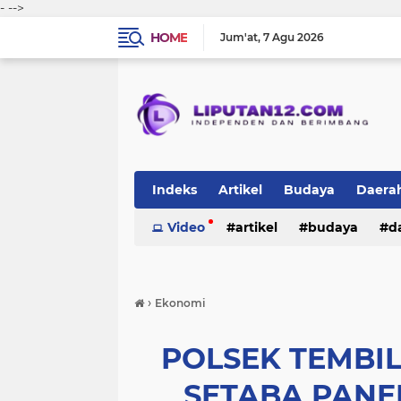
-
-->
HOME
Jum'at
7 Agu 2026
Indeks
Artikel
Budaya
Daera
Peristiwa
Video
Politik
artikel
TNI-Polri
budaya
sosi
d
peristiwa
politik
tni-polri
›
Ekonomi
POLSEK TEMBI
SETABA PANE