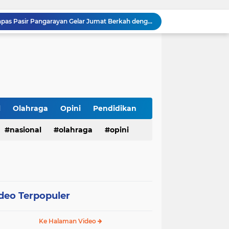
Sambut HUT ke-81 RI, Lapas Pasir Pangarayan Gelar Jumat Berkah dengan Berbagi Sembako kepada Warga Kurang Mampu
APBD Gelontorkan Rp. 23 Miliar untuk DPRD Sampang, Gedung Wakil Rakyat Malah Lengang Saat Jam Kerja
Tepis Isu Miring, AKD Karangbinangun Pastikan BUMDes Transparan dan Diawasi Ketat
Semarak HUT ke-81 RI, Lapas Kuningan Gelar Fun Walk, Donor Darah, Pemeriksaan Kesehatan hingga Bakti Sosial
Innalillahi, Cak Sholeh Pengacara "No Viral No Justice" Berpulang, Jenazah Akan Dimakamkan di Ponpes Singa Putih Pasuruan
Operasional SPPG 5 Bandengan berhenti sementara usai menu MBG di duga sebabkan keracunan bagaimana dengan air limbah SPPG 3 Bawu yang di duga cemari sumur warga.
Gerhana Matahari Total 12 Agustus 2026: Fenomena Langka, Apakah Bisa Dilihat dari Indonesia?
Meriahkan Final Piala Presiden 2026, Polresta Cirebon Gelar Nobar Persib vs Persebaya dan Bagi-Bagi Motor Listrik
l
Olahraga
Opini
Pendidikan
Ringkus Satu Orang Tersangka, Satresnarkoba Polres Payakumbuh Amankan Satu Paket Sabu
nasional
olahraga
opini
Wujudkan Semangat Merdeka, Lapas Pasir Pangarayan Gandeng Puskesmas Rambah Layani Pemeriksaan Kesehatan Gratis
deo Terpopuler
Ke Halaman Video