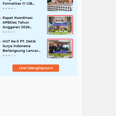
Formalitas !!! CIB
Desak Inspektorat
Bongkar Seluruh Fakta
dan Hentikan Dugaan
Rapat Koordinasi
Permainan Oknum
APBDes Tahun
Anggaran 2026
Semester II,
Kecamatan
Sokobanah Libatkan 12
HUT Ke-5 PT. Detik
Desa
Surya Indonesia
Berlangsung Lancar
dan Profesional,
Perkuat Kompetensi
Wartawan
Lihat Selengkapnya