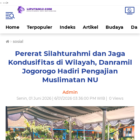
-
-->
Home
Terpopuler
Indeks
Artikel
Budaya
Dae
›
sosial
Pererat Silahturahmi dan Jaga
Kondusifitas di Wilayah, Danramil
Jogorogo Hadiri Pengajian
Muslimatan NU
Admin
Senin, 01 Juni 2026 | 6/01/2026 03:36:00 PM WIB |
0
Views