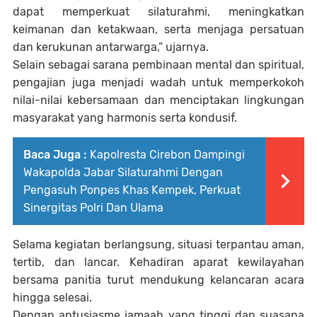
dapat memperkuat silaturahmi, meningkatkan
keimanan dan ketakwaan, serta menjaga persatuan
dan kerukunan antarwarga,” ujarnya.
Selain sebagai sarana pembinaan mental dan spiritual,
pengajian juga menjadi wadah untuk memperkokoh
nilai-nilai kebersamaan dan menciptakan lingkungan
masyarakat yang harmonis serta kondusif.
Baca Juga :
Kapolresta Cirebon Dampingi
Wakapolda Jabar Silaturahmi Dengan
Pengasuh Ponpes Khas Kempek, Perkuat
Sinergitas Polri Dan Ulama
Selama kegiatan berlangsung, situasi terpantau aman,
tertib, dan lancar. Kehadiran aparat kewilayahan
bersama panitia turut mendukung kelancaran acara
hingga selesai.
Dengan antusiasme jamaah yang tinggi dan suasana