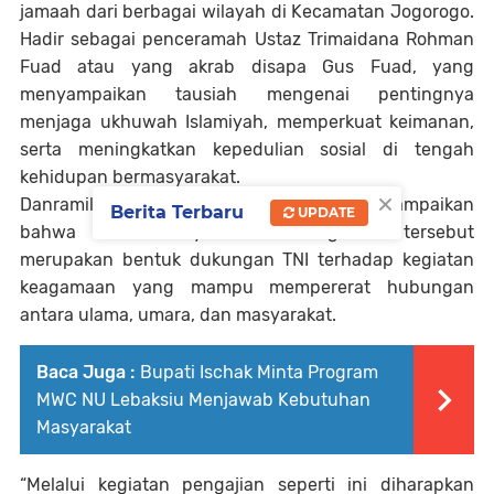
jamaah dari berbagai wilayah di Kecamatan Jogorogo.
Hadir sebagai penceramah Ustaz Trimaidana Rohman
Fuad atau yang akrab disapa Gus Fuad, yang
menyampaikan tausiah mengenai pentingnya
menjaga ukhuwah Islamiyah, memperkuat keimanan,
serta meningkatkan kepedulian sosial di tengah
kehidupan bermasyarakat.
×
Danramil Jogorogo Kapten Arm Paryat menyampaikan
Berita Terbaru
UPDATE
bahwa kehadirannya dalam kegiatan tersebut
merupakan bentuk dukungan TNI terhadap kegiatan
keagamaan yang mampu mempererat hubungan
antara ulama, umara, dan masyarakat.
Baca Juga :
Bupati Ischak Minta Program
MWC NU Lebaksiu Menjawab Kebutuhan
Masyarakat
“Melalui kegiatan pengajian seperti ini diharapkan