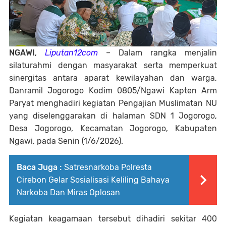
NGAWI
,
Liputan12com
– Dalam rangka menjalin
silaturahmi dengan masyarakat serta memperkuat
sinergitas antara aparat kewilayahan dan warga,
Danramil Jogorogo Kodim 0805/Ngawi Kapten Arm
Paryat menghadiri kegiatan Pengajian Muslimatan NU
yang diselenggarakan di halaman SDN 1 Jogorogo,
Desa Jogorogo, Kecamatan Jogorogo, Kabupaten
Ngawi, pada Senin (1/6/2026).
Baca Juga :
Satresnarkoba Polresta
Cirebon Gelar Sosialisasi Keliling Bahaya
Narkoba Dan Miras Oplosan
Kegiatan keagamaan tersebut dihadiri sekitar 400