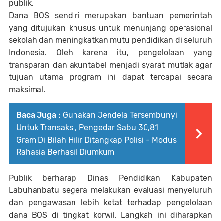
publik.
Dana BOS sendiri merupakan bantuan pemerintah
yang ditujukan khusus untuk menunjang operasional
sekolah dan meningkatkan mutu pendidikan di seluruh
Indonesia. Oleh karena itu, pengelolaan yang
transparan dan akuntabel menjadi syarat mutlak agar
tujuan utama program ini dapat tercapai secara
maksimal.
Baca Juga :
Gunakan Jendela Tersembunyi
Untuk Transaksi, Pengedar Sabu 30,81
Gram Di Bilah Hilir Ditangkap Polisi – Modus
Rahasia Berhasil Diumkum
Publik berharap Dinas Pendidikan Kabupaten
Labuhanbatu segera melakukan evaluasi menyeluruh
dan pengawasan lebih ketat terhadap pengelolaan
dana BOS di tingkat korwil. Langkah ini diharapkan