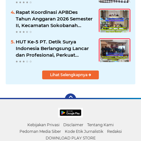
Seluruh Fakta dan Hentikan
Dugaan Permainan Oknum
Rapat Koordinasi APBDes
Tahun Anggaran 2026 Semester
II, Kecamatan Sokobanah
Libatkan 12 Desa
HUT Ke-5 PT. Detik Surya
Indonesia Berlangsung Lancar
dan Profesional, Perkuat
Kompetensi Wartawan
Lihat Selengkapnya
Kebijakan Privasi
Disclaimer
Tentang Kami
Pedoman Media Siber
Kode Etik Jurnalistik
Redaksi
DOWNLOAD PLAY STORE