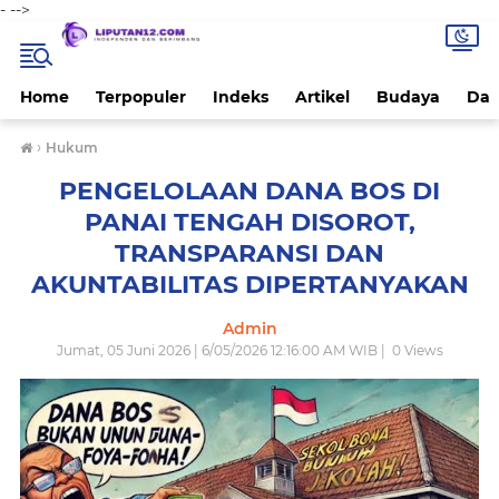
-
-->
Home
Terpopuler
Indeks
Artikel
Budaya
Dae
›
Hukum
PENGELOLAAN DANA BOS DI
PANAI TENGAH DISOROT,
TRANSPARANSI DAN
AKUNTABILITAS DIPERTANYAKAN
Admin
Jumat, 05 Juni 2026 | 6/05/2026 12:16:00 AM WIB |
0
Views