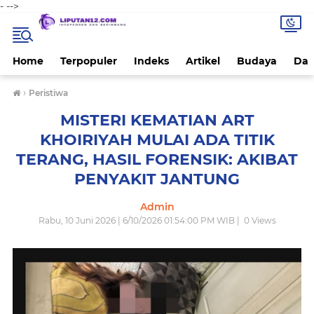
-
-->
Home
Terpopuler
Indeks
Artikel
Budaya
Dae
›
Peristiwa
MISTERI KEMATIAN ART
KHOIRIYAH MULAI ADA TITIK
TERANG, HASIL FORENSIK: AKIBAT
PENYAKIT JANTUNG
Admin
Rabu, 10 Juni 2026 | 6/10/2026 01:54:00 PM WIB |
0
Views