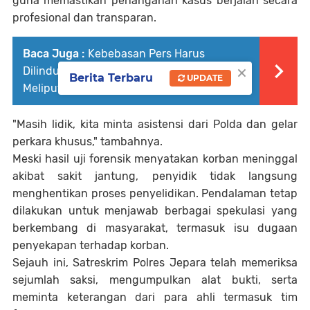
guna memastikan penanganan kasus berjalan secara
profesional dan transparan.
Baca Juga :
Kebebasan Pers Harus
×
Dilindungi – Intimidasi Jurnalis Saat
Berita Terbaru
UPDATE
Meliput Proyek Irigasi Tak Bisa Ditoleransi
"Masih lidik, kita minta asistensi dari Polda dan gelar
perkara khusus," tambahnya.
Meski hasil uji forensik menyatakan korban meninggal
akibat sakit jantung, penyidik tidak langsung
menghentikan proses penyelidikan. Pendalaman tetap
dilakukan untuk menjawab berbagai spekulasi yang
berkembang di masyarakat, termasuk isu dugaan
penyekapan terhadap korban.
Sejauh ini, Satreskrim Polres Jepara telah memeriksa
sejumlah saksi, mengumpulkan alat bukti, serta
meminta keterangan dari para ahli termasuk tim