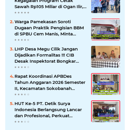
Kegagalan Program Cetak
Sawah Rp105 Miliar di Ogan Ilir,
Desak Kadis Pertanian Mundur
Warga Pamekasan Soroti
Dugaan Praktik Pengisian BBM
di SPBU Cem Manis, Minta
Klarifikasi dan Pengawasan
LHP Desa Megu Cilik Jangan
Dijadikan Formalitas !!! CIB
Desak Inspektorat Bongkar
Seluruh Fakta dan Hentikan
Dugaan Permainan Oknum
Rapat Koordinasi APBDes
Tahun Anggaran 2026 Semester
II, Kecamatan Sokobanah
Libatkan 12 Desa
HUT Ke-5 PT. Detik Surya
Indonesia Berlangsung Lancar
dan Profesional, Perkuat
Kompetensi Wartawan