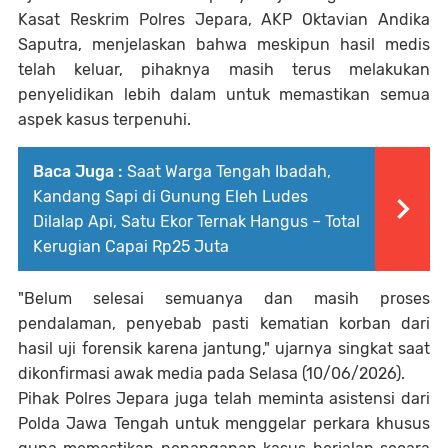
Kasat Reskrim Polres Jepara, AKP Oktavian Andika
Saputra, menjelaskan bahwa meskipun hasil medis
telah keluar, pihaknya masih terus melakukan
penyelidikan lebih dalam untuk memastikan semua
aspek kasus terpenuhi.
Baca Juga :
Saat Warga Tengah Ibadah,
Kandang Sapi di Gunung Eleh Ludes
Dilalap Api, Satu Ekor Ternak Hangus – Total
Kerugian Capai Rp25 Juta
"Belum selesai semuanya dan masih proses
pendalaman, penyebab pasti kematian korban dari
hasil uji forensik karena jantung," ujarnya singkat saat
dikonfirmasi awak media pada Selasa (10/06/2026).
Pihak Polres Jepara juga telah meminta asistensi dari
Polda Jawa Tengah untuk menggelar perkara khusus