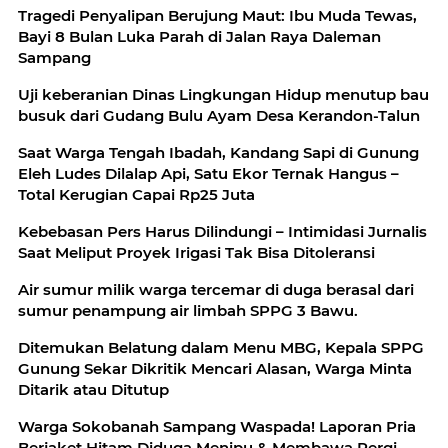
Tragedi Penyalipan Berujung Maut: Ibu Muda Tewas,
Bayi 8 Bulan Luka Parah di Jalan Raya Daleman
Sampang
Uji keberanian Dinas Lingkungan Hidup menutup bau
busuk dari Gudang Bulu Ayam Desa Kerandon-Talun
Saat Warga Tengah Ibadah, Kandang Sapi di Gunung
Eleh Ludes Dilalap Api, Satu Ekor Ternak Hangus –
Total Kerugian Capai Rp25 Juta
Kebebasan Pers Harus Dilindungi – Intimidasi Jurnalis
Saat Meliput Proyek Irigasi Tak Bisa Ditoleransi
Air sumur milik warga tercemar di duga berasal dari
sumur penampung air limbah SPPG 3 Bawu.
Ditemukan Belatung dalam Menu MBG, Kepala SPPG
Gunung Sekar Dikritik Mencari Alasan, Warga Minta
Ditarik atau Ditutup
Warga Sokobanah Sampang Waspada! Laporan Pria
Berjaket Hitam Diduga Menipu & Membawa Pergi