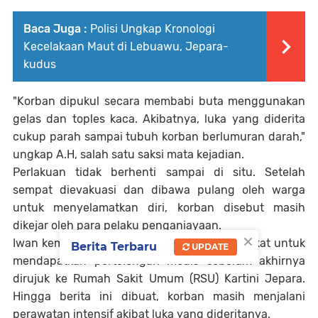
Baca Juga :
Polisi Ungkap Kronologi
Kecelakaan Maut di Lebuawu, Jepara-
kudus
"Korban dipukul secara membabi buta menggunakan
gelas dan toples kaca. Akibatnya, luka yang diderita
cukup parah sampai tubuh korban berlumuran darah,"
ungkap A.H, salah satu saksi mata kejadian.
Perlakuan tidak berhenti sampai di situ. Setelah
sempat dievakuasi dan dibawa pulang oleh warga
untuk menyelamatkan diri, korban disebut masih
dikejar oleh para pelaku penganiayaan.
×
Iwan kemudian dilarikan ke Puskesmas terdekat untuk
Berita Terbaru
UPDATE
mendapatkan pertolongan medis sebelum akhirnya
dirujuk ke Rumah Sakit Umum (RSU) Kartini Jepara.
Hingga berita ini dibuat, korban masih menjalani
perawatan intensif akibat luka yang dideritanya.