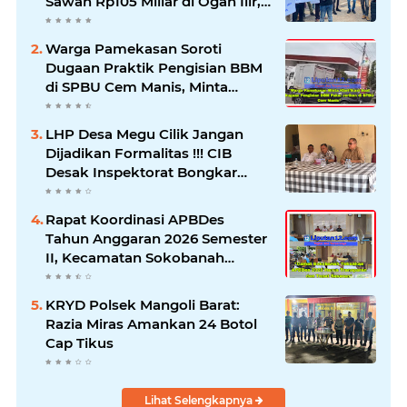
Sawah Rp105 Miliar di Ogan Ilir,
Desak Kadis Pertanian Mundur
Warga Pamekasan Soroti
Dugaan Praktik Pengisian BBM
di SPBU Cem Manis, Minta
Klarifikasi dan Pengawasan
LHP Desa Megu Cilik Jangan
Dijadikan Formalitas !!! CIB
Desak Inspektorat Bongkar
Seluruh Fakta dan Hentikan
Dugaan Permainan Oknum
Rapat Koordinasi APBDes
Tahun Anggaran 2026 Semester
II, Kecamatan Sokobanah
Libatkan 12 Desa
KRYD Polsek Mangoli Barat:
Razia Miras Amankan 24 Botol
Cap Tikus
Lihat Selengkapnya