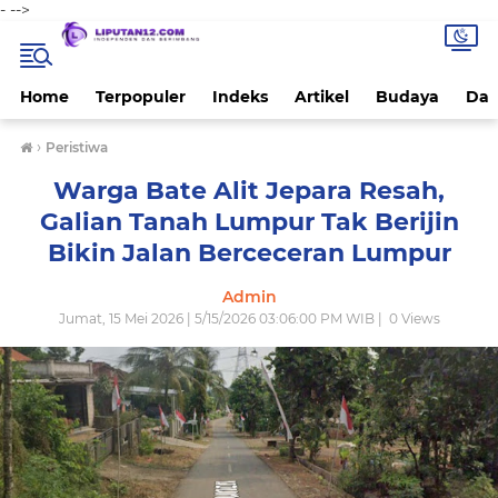
-
-->
Home
Terpopuler
Indeks
Artikel
Budaya
Dae
›
Peristiwa
Warga Bate Alit Jepara Resah,
Galian Tanah Lumpur Tak Berijin
Bikin Jalan Berceceran Lumpur
Admin
Jumat, 15 Mei 2026 | 5/15/2026 03:06:00 PM WIB |
0
Views