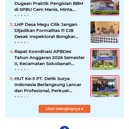
Dugaan Praktik Pengisian BBM
di SPBU Cem Manis, Minta
Klarifikasi dan Pengawasan
LHP Desa Megu Cilik Jangan
Dijadikan Formalitas !!! CIB
Desak Inspektorat Bongkar
Seluruh Fakta dan Hentikan
Dugaan Permainan Oknum
Rapat Koordinasi APBDes
Tahun Anggaran 2026 Semester
II, Kecamatan Sokobanah
Libatkan 12 Desa
HUT Ke-5 PT. Detik Surya
Indonesia Berlangsung Lancar
dan Profesional, Perkuat
Kompetensi Wartawan
Lihat Selengkapnya