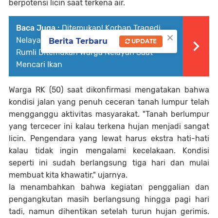
berpotensi licin saat terkena air.
Baca Juga :
Ditemukan! Korban Tragedi
×
Nelayan Rumli yang Hilang 3 Hari, Jasad
Berita Terbaru
UPDATE
Rumli Ditemukan Warga Nelayan Saat
Mencari Ikan
Warga RK (50) saat dikonfirmasi mengatakan bahwa
kondisi jalan yang penuh ceceran tanah lumpur telah
mengganggu aktivitas masyarakat. "Tanah berlumpur
yang tercecer ini kalau terkena hujan menjadi sangat
licin. Pengendara yang lewat harus ekstra hati-hati
kalau tidak ingin mengalami kecelakaan. Kondisi
seperti ini sudah berlangsung tiga hari dan mulai
membuat kita khawatir," ujarnya.
Ia menambahkan bahwa kegiatan penggalian dan
pengangkutan masih berlangsung hingga pagi hari
tadi, namun dihentikan setelah turun hujan gerimis.