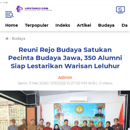
-
-->
Home
Terpopuler
Indeks
Artikel
Budaya
Dae
›
Budaya
Reuni Rejo Budaya Satukan
Pecinta Budaya Jawa, 350 Alumni
Siap Lestarikan Warisan Leluhur
Admin
Senin, 11 Mei 2026 | 5/11/2026 10:27:00 PM WIB |
0
Views