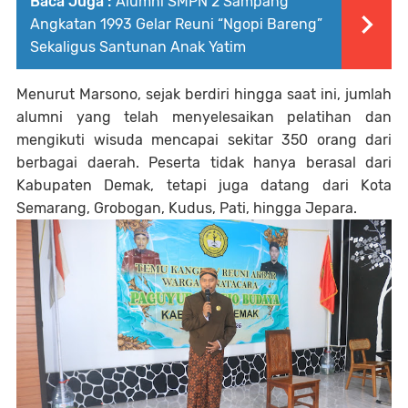
Baca Juga :
Alumni SMPN 2 Sampang
Angkatan 1993 Gelar Reuni “Ngopi Bareng”
Sekaligus Santunan Anak Yatim
Menurut Marsono, sejak berdiri hingga saat ini, jumlah
alumni yang telah menyelesaikan pelatihan dan
mengikuti wisuda mencapai sekitar 350 orang dari
berbagai daerah. Peserta tidak hanya berasal dari
Kabupaten Demak, tetapi juga datang dari Kota
Semarang, Grobogan, Kudus, Pati, hingga Jepara.