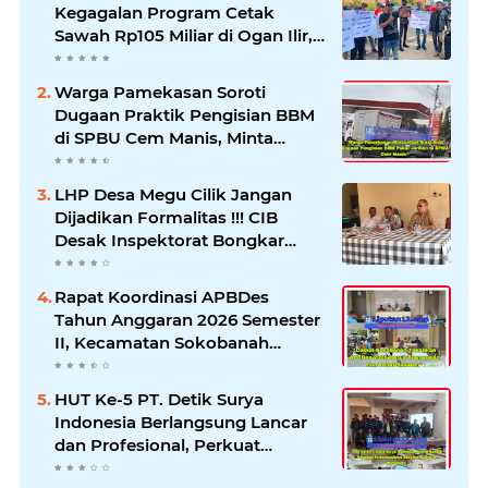
Kegagalan Program Cetak
Sawah Rp105 Miliar di Ogan Ilir,
Desak Kadis Pertanian Mundur
Warga Pamekasan Soroti
Dugaan Praktik Pengisian BBM
di SPBU Cem Manis, Minta
Klarifikasi dan Pengawasan
LHP Desa Megu Cilik Jangan
Dijadikan Formalitas !!! CIB
Desak Inspektorat Bongkar
Seluruh Fakta dan Hentikan
Dugaan Permainan Oknum
Rapat Koordinasi APBDes
Tahun Anggaran 2026 Semester
II, Kecamatan Sokobanah
Libatkan 12 Desa
HUT Ke-5 PT. Detik Surya
Indonesia Berlangsung Lancar
dan Profesional, Perkuat
Kompetensi Wartawan