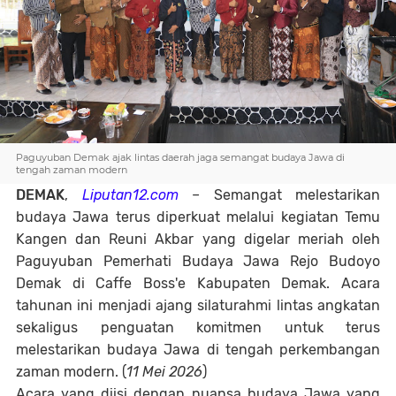
Paguyuban Demak ajak lintas daerah jaga semangat budaya Jawa di
tengah zaman modern
DEMAK
,
Liputan12.com
– Semangat melestarikan
budaya Jawa terus diperkuat melalui kegiatan Temu
Kangen dan Reuni Akbar yang digelar meriah oleh
Paguyuban Pemerhati Budaya Jawa Rejo Budoyo
Demak di Caffe Boss'e Kabupaten Demak. Acara
tahunan ini menjadi ajang silaturahmi lintas angkatan
sekaligus penguatan komitmen untuk terus
melestarikan budaya Jawa di tengah perkembangan
zaman modern. (
11 Mei 2026
)
Acara yang diisi dengan nuansa budaya Jawa yang