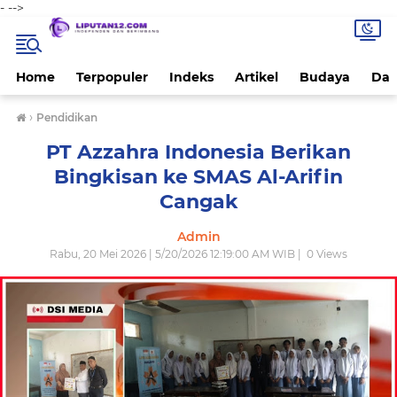
-
-->
Home
Terpopuler
Indeks
Artikel
Budaya
Dae
›
Pendidikan
PT Azzahra Indonesia Berikan
Bingkisan ke SMAS Al-Arifin
Cangak
Admin
Rabu, 20 Mei 2026 | 5/20/2026 12:19:00 AM WIB |
0
Views