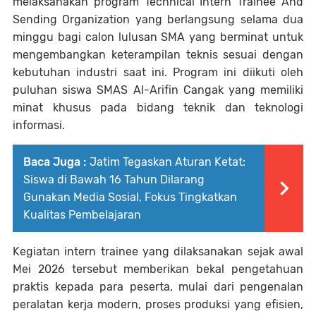
melaksanakan program Technical Intern Trainee And
Sending Organization yang berlangsung selama dua
minggu bagi calon lulusan SMA yang berminat untuk
mengembangkan keterampilan teknis sesuai dengan
kebutuhan industri saat ini. Program ini diikuti oleh
puluhan siswa SMAS Al-Arifin Cangak yang memiliki
minat khusus pada bidang teknik dan teknologi
informasi.
Baca Juga :
Jatim Tegaskan Aturan Ketat:
Siswa di Bawah 16 Tahun Dilarang
Gunakan Media Sosial, Fokus Tingkatkan
Kualitas Pembelajaran
Kegiatan intern trainee yang dilaksanakan sejak awal
Mei 2026 tersebut memberikan bekal pengetahuan
praktis kepada para peserta, mulai dari pengenalan
peralatan kerja modern, proses produksi yang efisien,