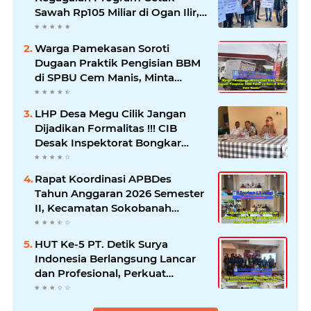
Sawah Rp105 Miliar di Ogan Ilir,
Desak Kadis Pertanian Mundur
Warga Pamekasan Soroti
Dugaan Praktik Pengisian BBM
di SPBU Cem Manis, Minta
Klarifikasi dan Pengawasan
LHP Desa Megu Cilik Jangan
Dijadikan Formalitas !!! CIB
Desak Inspektorat Bongkar
Seluruh Fakta dan Hentikan
Dugaan Permainan Oknum
Rapat Koordinasi APBDes
Tahun Anggaran 2026 Semester
II, Kecamatan Sokobanah
Libatkan 12 Desa
HUT Ke-5 PT. Detik Surya
Indonesia Berlangsung Lancar
dan Profesional, Perkuat
Kompetensi Wartawan