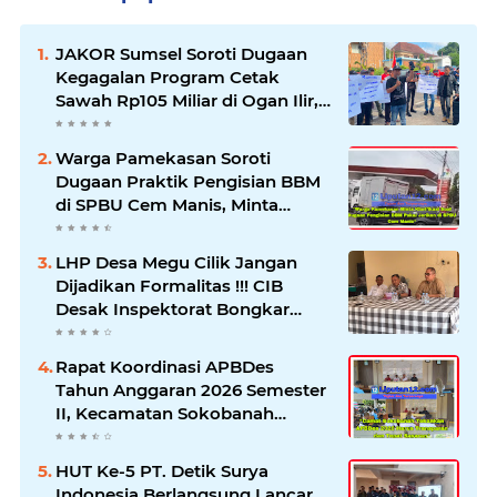
JAKOR Sumsel Soroti Dugaan
Kegagalan Program Cetak
Sawah Rp105 Miliar di Ogan Ilir,
Desak Kadis Pertanian Mundur
Warga Pamekasan Soroti
Dugaan Praktik Pengisian BBM
di SPBU Cem Manis, Minta
Klarifikasi dan Pengawasan
LHP Desa Megu Cilik Jangan
Dijadikan Formalitas !!! CIB
Desak Inspektorat Bongkar
Seluruh Fakta dan Hentikan
Dugaan Permainan Oknum
Rapat Koordinasi APBDes
Tahun Anggaran 2026 Semester
II, Kecamatan Sokobanah
Libatkan 12 Desa
HUT Ke-5 PT. Detik Surya
Indonesia Berlangsung Lancar