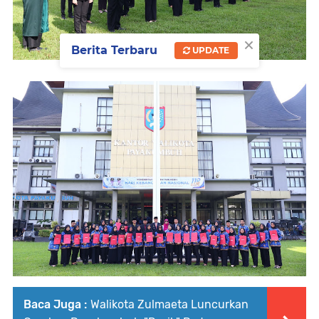
×
Berita Terbaru
UPDATE
Baca Juga :
Walikota Zulmaeta Luncurkan