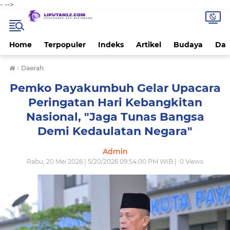
-
-->
Home
Terpopuler
Indeks
Artikel
Budaya
Dae
›
Daerah
Pemko Payakumbuh Gelar Upacara
Peringatan Hari Kebangkitan
Nasional, "Jaga Tunas Bangsa
Demi Kedaulatan Negara"
Admin
Rabu, 20 Mei 2026 | 5/20/2026 09:54:00 PM WIB |
0
Views