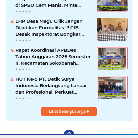
di SPBU Cem Manis, Minta
Klarifikasi dan Pengawasan
LHP Desa Megu Cilik Jangan
Dijadikan Formalitas !!! CIB
Desak Inspektorat Bongkar
Seluruh Fakta dan Hentikan
Dugaan Permainan Oknum
Rapat Koordinasi APBDes
Tahun Anggaran 2026 Semester
II, Kecamatan Sokobanah
Libatkan 12 Desa
HUT Ke-5 PT. Detik Surya
Indonesia Berlangsung Lancar
dan Profesional, Perkuat
Kompetensi Wartawan
Lihat Selengkapnya