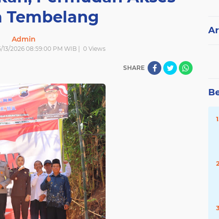
 Tembelang
Ar
Admin
 5/13/2026 08:59:00 PM WIB |
0
Views
SHARE
Be