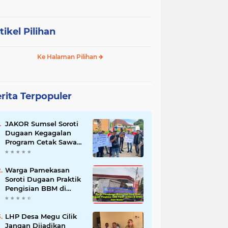
tikel Pilihan
Ke Halaman Pilihan
rita Terpopuler
JAKOR Sumsel Soroti
Dugaan Kegagalan
Program Cetak Sawah
Rp105 Miliar di Ogan
Ilir, Desak Kadis
Pertanian Mundur
Warga Pamekasan
Soroti Dugaan Praktik
Pengisian BBM di
SPBU Cem Manis,
Minta Klarifikasi dan
Pengawasan
LHP Desa Megu Cilik
Jangan Dijadikan