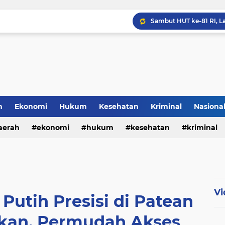
h
Ekonomi
Hukum
Kesehatan
Kriminal
Nasiona
al
aerah
ekonomi
hukum
kesehatan
kriminal
sosial
Vi
utih Presisi di Patean
ikan, Permudah Akses