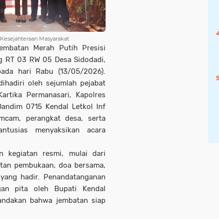
Kesejahteraan Masyarakat
mbatan Merah Putih Presisi
ng RT 03 RW 05 Desa Sidodadi,
ada hari Rabu (13/05/2026).
ihadiri oleh sejumlah pejabat
Kartika Permanasari, Kapolres
andim 0715 Kendal Letkol Inf
mcam, perangkat desa, serta
ntusias menyaksikan acara
n kegiatan resmi, mulai dari
utan pembukaan, doa bersama,
 yang hadir. Penandatanganan
an pita oleh Bupati Kendal
andakan bahwa jembatan siap