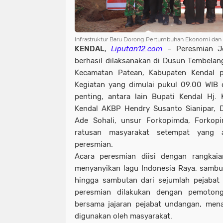
Infrastruktur Baru Dorong Pertumbuhan Ekonomi dan 
KENDAL
,
Liputan12.com
– Peresmian Je
berhasil dilaksanakan di Dusun Tembela
Kecamatan Patean, Kabupaten Kendal p
Kegiatan yang dimulai pukul 09.00 WIB d
penting, antara lain Bupati Kendal Hj. 
Kendal AKBP Hendry Susanto Sianipar, D
Ade Sohali, unsur Forkopimda, Forkopi
ratusan masyarakat setempat yang a
peresmian.
Acara peresmian diisi dengan rangkaia
menyanyikan lagu Indonesia Raya, samb
hingga sambutan dari sejumlah pejabat
peresmian dilakukan dengan pemotong
bersama jajaran pejabat undangan, men
digunakan oleh masyarakat.