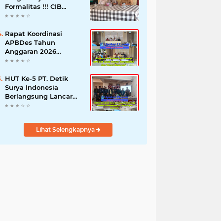
Formalitas !!! CIB
Desak Inspektorat
Bongkar Seluruh Fakta
dan Hentikan Dugaan
Rapat Koordinasi
Permainan Oknum
APBDes Tahun
Anggaran 2026
Semester II,
Kecamatan
Sokobanah Libatkan 12
HUT Ke-5 PT. Detik
Desa
Surya Indonesia
Berlangsung Lancar
dan Profesional,
Perkuat Kompetensi
Wartawan
Lihat Selengkapnya