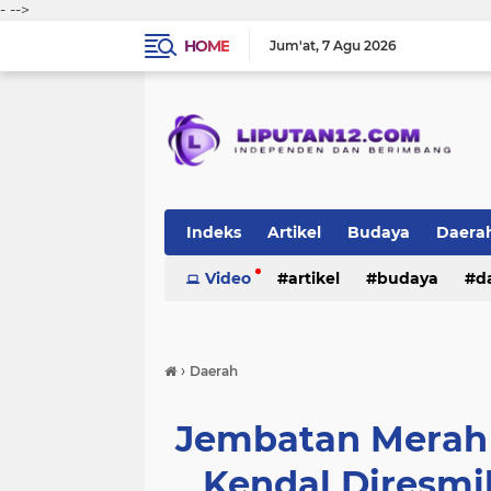
-
-->
HOME
Jum'at
7 Agu 2026
Indeks
Artikel
Budaya
Daera
Peristiwa
Video
Politik
artikel
TNI-Polri
budaya
sosi
d
peristiwa
politik
tni-polri
›
Daerah
Jembatan Merah P
Kendal Diresm