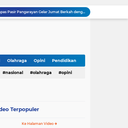
Sambut HUT ke-81 RI, Lapas Pasir Pangarayan Gelar Jumat Berkah dengan Berbagi Sembako kepada Warga Kurang Mampu
APBD Gelontorkan Rp. 23 Miliar untuk DPRD Sampang, Gedung Wakil Rakyat Malah Lengang Saat Jam Kerja
Tepis Isu Miring, AKD Karangbinangun Pastikan BUMDes Transparan dan Diawasi Ketat
Semarak HUT ke-81 RI, Lapas Kuningan Gelar Fun Walk, Donor Darah, Pemeriksaan Kesehatan hingga Bakti Sosial
Innalillahi, Cak Sholeh Pengacara "No Viral No Justice" Berpulang, Jenazah Akan Dimakamkan di Ponpes Singa Putih Pasuruan
Operasional SPPG 5 Bandengan berhenti sementara usai menu MBG di duga sebabkan keracunan bagaimana dengan air limbah SPPG 3 Bawu yang di duga cemari sumur warga.
Gerhana Matahari Total 12 Agustus 2026: Fenomena Langka, Apakah Bisa Dilihat dari Indonesia?
Meriahkan Final Piala Presiden 2026, Polresta Cirebon Gelar Nobar Persib vs Persebaya dan Bagi-Bagi Motor Listrik
l
Olahraga
Opini
Pendidikan
Ringkus Satu Orang Tersangka, Satresnarkoba Polres Payakumbuh Amankan Satu Paket Sabu
nasional
olahraga
opini
Wujudkan Semangat Merdeka, Lapas Pasir Pangarayan Gandeng Puskesmas Rambah Layani Pemeriksaan Kesehatan Gratis
deo Terpopuler
Ke Halaman Video