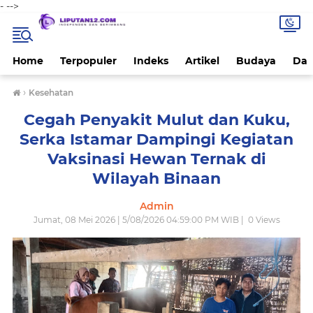
-
-->
Home
Terpopuler
Indeks
Artikel
Budaya
Dae
›
Kesehatan
Cegah Penyakit Mulut dan Kuku,
Serka Istamar Dampingi Kegiatan
Vaksinasi Hewan Ternak di
Wilayah Binaan
Admin
Jumat, 08 Mei 2026 | 5/08/2026 04:59:00 PM WIB |
0
Views