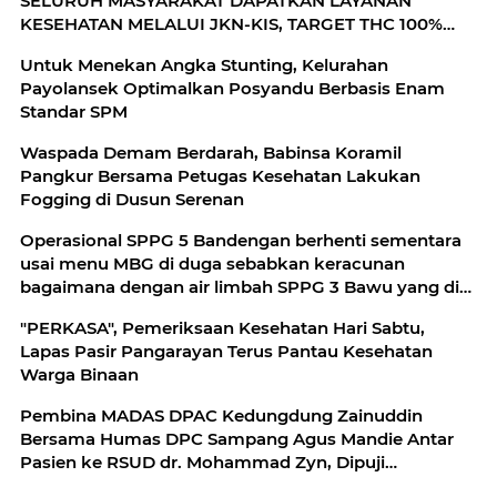
SELURUH MASYARAKAT DAPATKAN LAYANAN
KESEHATAN MELALUI JKN-KIS, TARGET THC 100%
TAHUN 2026
Untuk Menekan Angka Stunting, Kelurahan
Payolansek Optimalkan Posyandu Berbasis Enam
Standar SPM
Waspada Demam Berdarah, Babinsa Koramil
Pangkur Bersama Petugas Kesehatan Lakukan
Fogging di Dusun Serenan
Operasional SPPG 5 Bandengan berhenti sementara
usai menu MBG di duga sebabkan keracunan
bagaimana dengan air limbah SPPG 3 Bawu yang di
duga cemari sumur warga.
"PERKASA", Pemeriksaan Kesehatan Hari Sabtu,
Lapas Pasir Pangarayan Terus Pantau Kesehatan
Warga Binaan
Pembina MADAS DPAC Kedungdung Zainuddin
Bersama Humas DPC Sampang Agus Mandie Antar
Pasien ke RSUD dr. Mohammad Zyn, Dipuji
Pelayanan Cepat dan Sigap