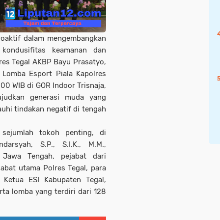
roaktif dalam mengembangkan
kondusifitas keamanan dan
res Tegal AKBP Bayu Prasatyo,
a Lomba Esport Piala Kapolres
.00 WIB di GOR Indoor Trisnaja,
wujudkan generasi muda yang
auhi tindakan negatif di tengah
 sejumlah tokoh penting, di
arsyah, S.P., S.I.K., M.M.,
i Jawa Tengah, pejabat dari
ejabat utama Polres Tegal, para
 Ketua ESI Kabupaten Tegal,
rta lomba yang terdiri dari 128