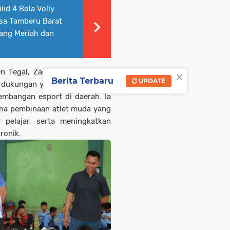
id 4 Bola Volly
sa Tamberu Barat
ng Meriah dan
×
 Tegal, Zaenal Mutaqin, S.E.,
Berita Terbaru
UPDATE
 dukungan yang diberikan oleh
embangan esport di daerah. Ia
ana pembinaan atlet muda yang
r pelajar, serta meningkatkan
ronik.