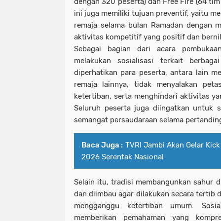
dengan 320 peserta) dan Free Fire (64 tim
ini juga memiliki tujuan preventif, yaitu 
remaja selama bulan Ramadan dengan me
aktivitas kompetitif yang positif dan berni
Sebagai bagian dari acara pembukaan
melakukan sosialisasi terkait berbag
diperhatikan para peserta, antara lain m
remaja lainnya, tidak menyalakan pe
ketertiban, serta menghindari aktivitas y
Seluruh peserta juga diingatkan untuk s
semangat persaudaraan selama pertandin
Baca Juga :
TVRI Jambi Akan Gelar Kick 
2026 Serentak Nasional
Selain itu, tradisi membangunkan sahur d
dan diimbau agar dilakukan secara tertib 
mengganggu ketertiban umum. Sosial
memberikan pemahaman yang kompreh