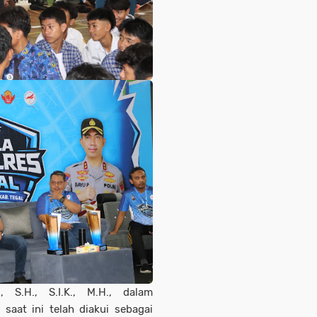
 S.H., S.I.K., M.H., dalam
aat ini telah diakui sebagai