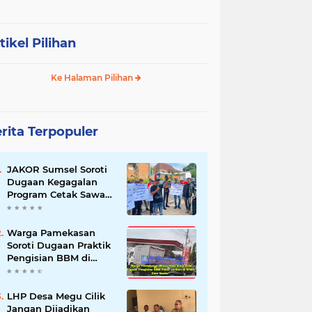
tikel Pilihan
Ke Halaman Pilihan
rita Terpopuler
JAKOR Sumsel Soroti
Dugaan Kegagalan
Program Cetak Sawah
Rp105 Miliar di Ogan
Ilir, Desak Kadis
Pertanian Mundur
Warga Pamekasan
Soroti Dugaan Praktik
Pengisian BBM di
SPBU Cem Manis,
Minta Klarifikasi dan
Pengawasan
LHP Desa Megu Cilik
Jangan Dijadikan