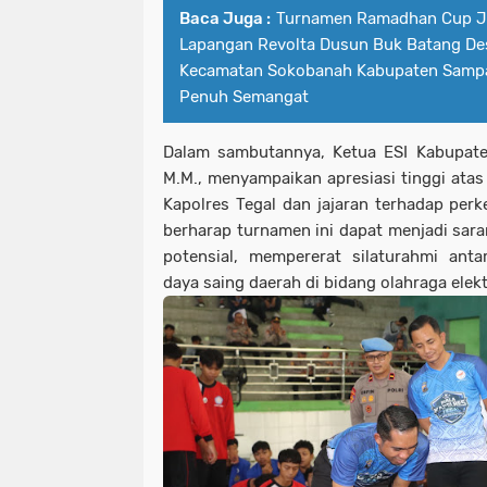
Baca Juga :
Turnamen Ramadhan Cup Jil
Lapangan Revolta Dusun Buk Batang De
Kecamatan Sokobanah Kabupaten Sampa
Penuh Semangat
Dalam sambutannya, Ketua ESI Kabupaten
M.M., menyampaikan apresiasi tinggi atas
Kapolres Tegal dan jajaran terhadap perk
berharap turnamen ini dapat menjadi sar
potensial, mempererat silaturahmi anta
daya saing daerah di bidang olahraga elekt