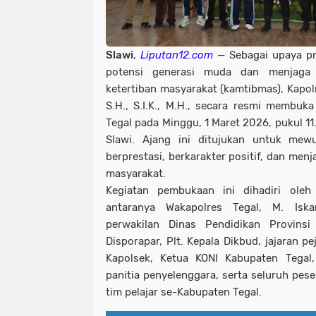
Slawi
,
Liputan12.com
— Sebagai upaya p
potensi generasi muda dan menjaga 
ketertiban masyarakat (kamtibmas), Kapol
S.H., S.I.K., M.H., secara resmi membuk
Tegal pada Minggu, 1 Maret 2026, pukul 11
Slawi. Ajang ini ditujukan untuk me
berprestasi, berkarakter positif, dan menj
masyarakat.
Kegiatan pembukaan ini dihadiri oleh
antaranya Wakapolres Tegal, M. Iskand
perwakilan Dinas Pendidikan Provins
Disporapar, Plt. Kepala Dikbud, jajaran p
Kapolsek, Ketua KONI Kabupaten Tegal,
panitia penyelenggara, serta seluruh pese
tim pelajar se-Kabupaten Tegal.