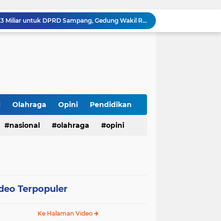
APBD Gelontorkan Rp. 23 Miliar untuk DPRD Sampang, Gedung Wakil Rakyat Malah Lengang Saat Jam Kerja
Tepis Isu Miring, AKD Karangbinangun Pastikan BUMDes Transparan dan Diawasi Ketat
Semarak HUT ke-81 RI, Lapas Kuningan Gelar Fun Walk, Donor Darah, Pemeriksaan Kesehatan hingga Bakti Sosial
Innalillahi, Cak Sholeh Pengacara "No Viral No Justice" Berpulang, Jenazah Akan Dimakamkan di Ponpes Singa Putih Pasuruan
Operasional SPPG 5 Bandengan berhenti sementara usai menu MBG di duga sebabkan keracunan bagaimana dengan air limbah SPPG 3 Bawu yang di duga cemari sumur warga.
Gerhana Matahari Total 12 Agustus 2026: Fenomena Langka, Apakah Bisa Dilihat dari Indonesia?
Meriahkan Final Piala Presiden 2026, Polresta Cirebon Gelar Nobar Persib vs Persebaya dan Bagi-Bagi Motor Listrik
Ringkus Satu Orang Tersangka, Satresnarkoba Polres Payakumbuh Amankan Satu Paket Sabu
l
Olahraga
Opini
Pendidikan
Wujudkan Semangat Merdeka, Lapas Pasir Pangarayan Gandeng Puskesmas Rambah Layani Pemeriksaan Kesehatan Gratis
nasional
olahraga
opini
Sambut HUT ke-81 RI, Lapas Pasir Pangarayan Gelar Jumat Berkah dengan Berbagi Sembako kepada Warga Kurang Mampu
deo Terpopuler
Ke Halaman Video