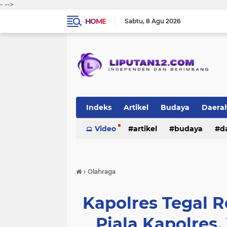
-
-->
HOME
Sabtu
8 Agu 2026
Indeks
Artikel
Budaya
Daera
Peristiwa
Video
Politik
artikel
TNI-Polri
budaya
sosi
d
peristiwa
politik
tni-polri
›
Olahraga
Kapolres Tegal 
Piala Kapolres