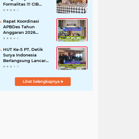
Formalitas !!! CIB
Desak Inspektorat
Bongkar Seluruh Fakta
dan Hentikan Dugaan
Rapat Koordinasi
Permainan Oknum
APBDes Tahun
Anggaran 2026
Semester II,
Kecamatan
Sokobanah Libatkan 12
HUT Ke-5 PT. Detik
Desa
Surya Indonesia
Berlangsung Lancar
dan Profesional,
Perkuat Kompetensi
Wartawan
Lihat Selengkapnya