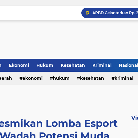
h
Ekonomi
Hukum
Kesehatan
Kriminal
Nasiona
al
aerah
ekonomi
hukum
kesehatan
kriminal
sosial
Vi
Resmikan Lomba Esport
, Wadah Potensi Muda