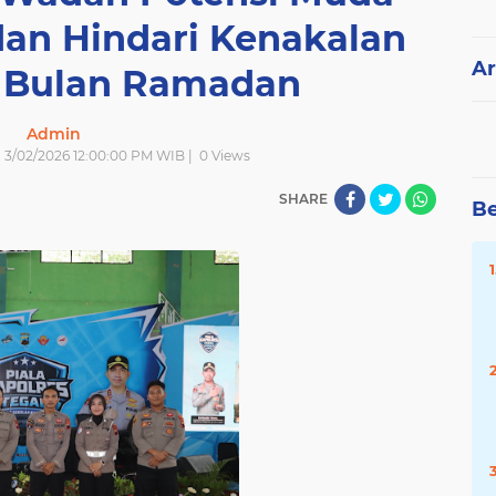
dan Hindari Kenakalan
Ar
 Bulan Ramadan
Admin
| 3/02/2026 12:00:00 PM WIB |
0
Views
SHARE
Be