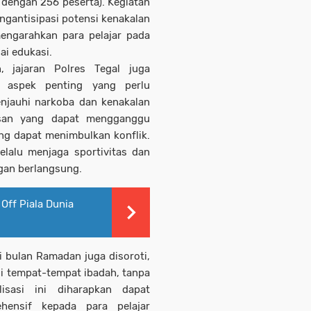
 dengan 256 peserta). Kegiatan
mengantisipasi potensi kenakalan
ngarahkan para pelajar pada
lai edukasi.
, jajaran Polres Tegal juga
ai aspek penting yang perlu
enjauhi narkoba dan kenakalan
tasan yang dapat mengganggu
ang dapat menimbulkan konflik.
elalu menjaga sportivitas dan
gan berlangsung.
Off Piala Dunia
i bulan Ramadan juga disoroti,
di tempat-tempat ibadah, tanpa
isasi ini diharapkan dapat
ensif kepada para pelajar