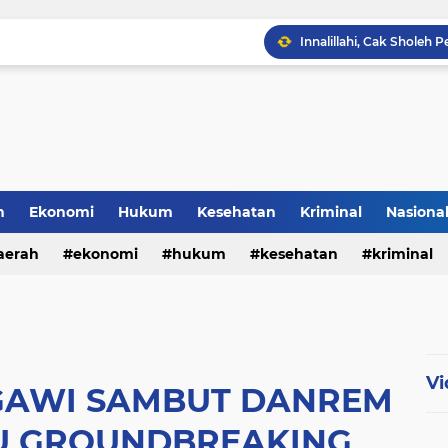
h
Ekonomi
Hukum
Kesehatan
Kriminal
Nasiona
al
aerah
ekonomi
hukum
kesehatan
kriminal
sosial
Vi
GAWI SAMBUT DANREM
AU GROUNDBREAKING