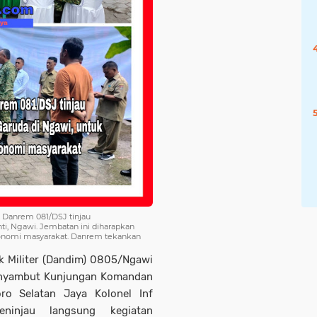
 Danrem 081/DSJ tinjau
ti, Ngawi. Jembatan ini diharapkan
onomi masyarakat. Danrem tekankan
k Militer (Dandim) 0805/Ngawi
enyambut Kunjungan Komandan
ro Selatan Jaya Kolonel Inf
ninjau langsung kegiatan