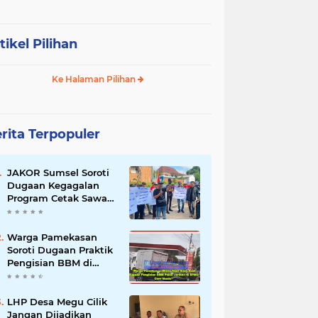
tikel Pilihan
Ke Halaman Pilihan
rita Terpopuler
JAKOR Sumsel Soroti
Dugaan Kegagalan
Program Cetak Sawah
Rp105 Miliar di Ogan
Ilir, Desak Kadis
Pertanian Mundur
Warga Pamekasan
Soroti Dugaan Praktik
Pengisian BBM di
SPBU Cem Manis,
Minta Klarifikasi dan
Pengawasan
LHP Desa Megu Cilik
Jangan Dijadikan