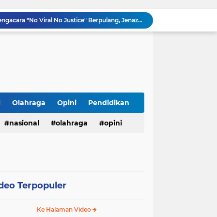
Innalillahi, Cak Sholeh Pengacara "No Viral No Justice" Berpulang, Jenazah Akan Dimakamkan di Ponpes Singa Putih Pasuruan
Operasional SPPG 5 Bandengan berhenti sementara usai menu MBG di duga sebabkan keracunan bagaimana dengan air limbah SPPG 3 Bawu yang di duga cemari sumur warga.
Gerhana Matahari Total 12 Agustus 2026: Fenomena Langka, Apakah Bisa Dilihat dari Indonesia?
Meriahkan Final Piala Presiden 2026, Polresta Cirebon Gelar Nobar Persib vs Persebaya dan Bagi-Bagi Motor Listrik
Ringkus Satu Orang Tersangka, Satresnarkoba Polres Payakumbuh Amankan Satu Paket Sabu
Wujudkan Semangat Merdeka, Lapas Pasir Pangarayan Gandeng Puskesmas Rambah Layani Pemeriksaan Kesehatan Gratis
Sambut HUT ke-81 RI, Lapas Pasir Pangarayan Gelar Jumat Berkah dengan Berbagi Sembako kepada Warga Kurang Mampu
APBD Gelontorkan Rp. 23 Miliar untuk DPRD Sampang, Gedung Wakil Rakyat Malah Lengang Saat Jam Kerja
l
Olahraga
Opini
Pendidikan
Tepis Isu Miring, AKD Karangbinangun Pastikan BUMDes Transparan dan Diawasi Ketat
nasional
olahraga
opini
Semarak HUT ke-81 RI, Lapas Kuningan Gelar Fun Walk, Donor Darah, Pemeriksaan Kesehatan hingga Bakti Sosial
deo Terpopuler
Ke Halaman Video