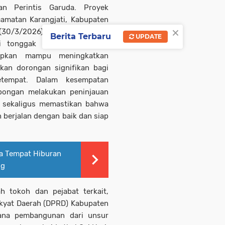
n Perintis Garuda. Proyek
ecamatan Karangjati, Kabupaten
×
 (30/3/2026).
Berita Terbaru
UPDATE
i tonggak awal pelaksanaan
rapkan mampu meningkatkan
ikan dorongan signifikan bagi
tempat. Dalam kesempatan
bongan melakukan peninjauan
 sekaligus memastikan bahwa
 berjalan dengan baik dan siap
ia Tempat Hiburan
ng
h tokoh dan pejabat terkait,
akyat Daerah (DPRD) Kabupaten
sana pembangunan dari unsur