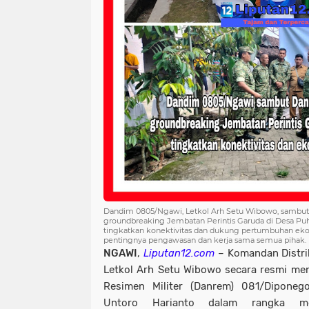
Dandim 0805/Ngawi, Letkol Arh Setu Wibowo, sambut
groundbreaking Jembatan Perintis Garuda di Desa Puh
tingkatkan konektivitas dan dukung pertumbuhan ek
pentingnya pengawasan dan kerja sama semua pihak.
NGAWI
,
Liputan12.com
– Komandan Distri
Letkol Arh Setu Wibowo secara resmi m
Resimen Militer (Danrem) 081/Diponego
Untoro Harianto dalam rangka me