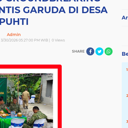
NTIS GARUDA DI DESA
Ar
PUHTI
Admin
| 3/30/2026 05:27:00 PM WIB |
0
Views
SHARE
Be