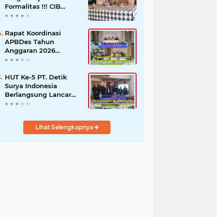
Formalitas !!! CIB
Desak Inspektorat
Bongkar Seluruh Fakta
dan Hentikan Dugaan
Rapat Koordinasi
Permainan Oknum
APBDes Tahun
Anggaran 2026
Semester II,
Kecamatan
Sokobanah Libatkan 12
HUT Ke-5 PT. Detik
Desa
Surya Indonesia
Berlangsung Lancar
dan Profesional,
Perkuat Kompetensi
Wartawan
Lihat Selengkapnya