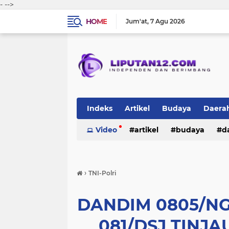
-
-->
HOME
Jum'at
7 Agu 2026
Indeks
Artikel
Budaya
Daera
Peristiwa
Video
Politik
artikel
TNI-Polri
budaya
sosi
d
peristiwa
politik
tni-polri
›
TNI-Polri
DANDIM 0805/N
081/DSJ TINJ