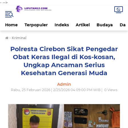
-
-->
Home
Terpopuler
Indeks
Artikel
Budaya
Dae
›
Kriminal
Polresta Cirebon Sikat Pengedar
Obat Keras Ilegal di Kos-kosan,
Ungkap Ancaman Serius
Kesehatan Generasi Muda
Admin
Rabu, 25 Februari 2026 | 2/25/2026 04:09:00 PM WIB |
0
Views