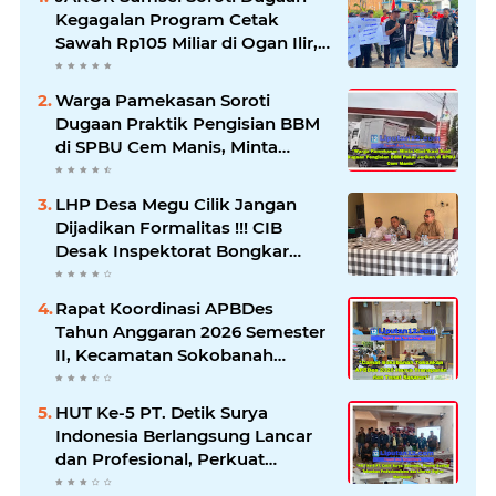
Kegagalan Program Cetak
Sawah Rp105 Miliar di Ogan Ilir,
Desak Kadis Pertanian Mundur
Warga Pamekasan Soroti
Dugaan Praktik Pengisian BBM
di SPBU Cem Manis, Minta
Klarifikasi dan Pengawasan
LHP Desa Megu Cilik Jangan
Dijadikan Formalitas !!! CIB
Desak Inspektorat Bongkar
Seluruh Fakta dan Hentikan
Dugaan Permainan Oknum
Rapat Koordinasi APBDes
Tahun Anggaran 2026 Semester
II, Kecamatan Sokobanah
Libatkan 12 Desa
HUT Ke-5 PT. Detik Surya
Indonesia Berlangsung Lancar
dan Profesional, Perkuat
Kompetensi Wartawan