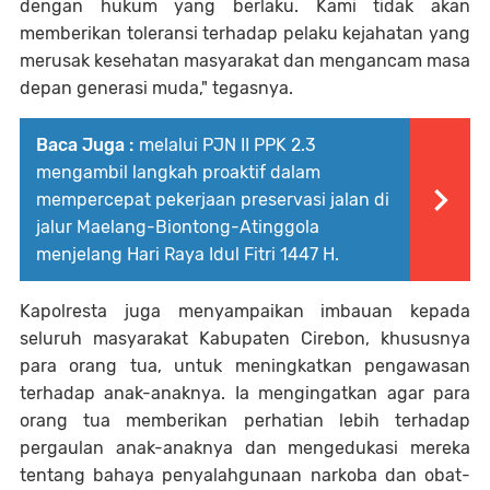
dengan hukum yang berlaku. Kami tidak akan
memberikan toleransi terhadap pelaku kejahatan yang
merusak kesehatan masyarakat dan mengancam masa
depan generasi muda," tegasnya.
Baca Juga :
melalui PJN II PPK 2.3
mengambil langkah proaktif dalam
mempercepat pekerjaan preservasi jalan di
jalur Maelang-Biontong-Atinggola
menjelang Hari Raya Idul Fitri 1447 H.
Kapolresta juga menyampaikan imbauan kepada
seluruh masyarakat Kabupaten Cirebon, khususnya
para orang tua, untuk meningkatkan pengawasan
terhadap anak-anaknya. Ia mengingatkan agar para
orang tua memberikan perhatian lebih terhadap
pergaulan anak-anaknya dan mengedukasi mereka
tentang bahaya penyalahgunaan narkoba dan obat-