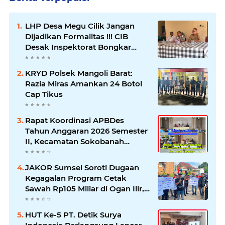
LHP Desa Megu Cilik Jangan
Dijadikan Formalitas !!! CIB
Desak Inspektorat Bongkar
Seluruh Fakta dan Hentikan
Dugaan Permainan Oknum
KRYD Polsek Mangoli Barat:
Razia Miras Amankan 24 Botol
Cap Tikus
Rapat Koordinasi APBDes
Tahun Anggaran 2026 Semester
II, Kecamatan Sokobanah
Libatkan 12 Desa
JAKOR Sumsel Soroti Dugaan
Kegagalan Program Cetak
Sawah Rp105 Miliar di Ogan Ilir,
Desak Kadis Pertanian Mundur
HUT Ke-5 PT. Detik Surya