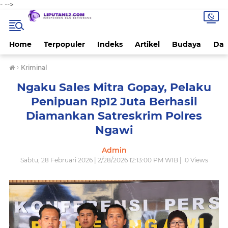
-
-->
Home
Terpopuler
Indeks
Artikel
Budaya
Dae
›
Kriminal
Ngaku Sales Mitra Gopay, Pelaku
Penipuan Rp12 Juta Berhasil
Diamankan Satreskrim Polres
Ngawi
Admin
Sabtu, 28 Februari 2026 | 2/28/2026 12:13:00 PM WIB |
0
Views