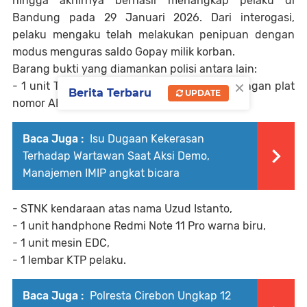
hingga akhirnya berhasil menangkap pelaku di
Bandung pada 29 Januari 2026. Dari interogasi,
pelaku mengaku telah melakukan penipuan dengan
modus menguras saldo Gopay milik korban.
Barang bukti yang diamankan polisi antara lain:
×
- 1 unit Toyota Avanza Hitam Tahun 2024 dengan plat
Berita Terbaru
UPDATE
nomor AE-1220-CQ,
Baca Juga :
Isu Dugaan Kekerasan
Terhadap Wartawan Saat Aksi Demo,
Manajemen IMIP angkat bicara
- STNK kendaraan atas nama Uzud Istanto,
- 1 unit handphone Redmi Note 11 Pro warna biru,
- 1 unit mesin EDC,
- 1 lembar KTP pelaku.
Baca Juga :
Polresta Cirebon Ungkap 12