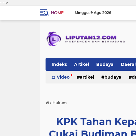
-
-->
HOME
Minggu
9 Agu 2026
Indeks
Artikel
Budaya
Daera
Peristiwa
Video
Politik
artikel
TNI-Polri
budaya
sosi
d
peristiwa
politik
tni-polri
›
Hukum
KPK Tahan Kepal
Cukai Budiman B