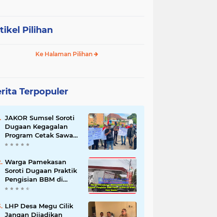
tikel Pilihan
Ke Halaman Pilihan
rita Terpopuler
JAKOR Sumsel Soroti
Dugaan Kegagalan
Program Cetak Sawah
Rp105 Miliar di Ogan
Ilir, Desak Kadis
Pertanian Mundur
Warga Pamekasan
Soroti Dugaan Praktik
Pengisian BBM di
SPBU Cem Manis,
Minta Klarifikasi dan
Pengawasan
LHP Desa Megu Cilik
Jangan Dijadikan