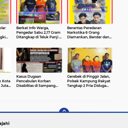
lar
Berkat Info Warga,
Berantas Peredaran
Pengedar Sabu 2,17 Gram
Narkotika 6 Orang
gki
Ditangkap di Teluk Panji II
Diamankan, Bandar dan
PT
– Barang Bukti Beragam
Kurir Diringkus
i
Disita
Satresnarkoba Polres Siak
Bitung
– Sita Shabu Lebih Dari 11
Gram
Kasus Dugaan
Gerebek di Pinggir Jalan,
k Kota
Pencabulan Korban
Polsek Kampung Rakyat
 Juta
Disabilitas di Sampang
Tangkap 2 Pria Diduga
udi
Hampir Sebulan –
Jaringan Sabu – Laporan
otis
Penyidikan Tertunda
Masyarakat Jadi Kunci
ksa
Menunggu Pemeriksaan
Sukses
Saksi Ahli
ajahi