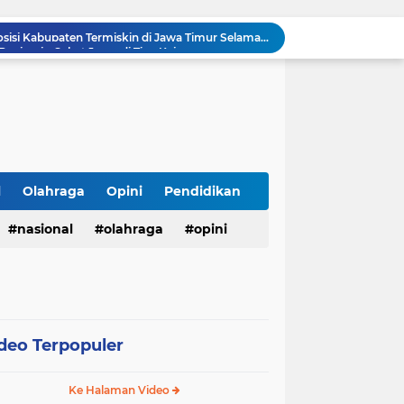
Banjarejo Sabet Juara di Tiga Kejuaraan
rat: Razia Miras Amankan 24 Botol Cap Tikus
Warga Labuhanbatu Desak APH Buru "Jabak", Diduga Dalangi Jaringan Sabu yang Kembali Merajalela
Semarak HUT ke-81 RI, Kades Pangelen Zainal Abidin Gelar Jalan Sehat Bersama Warga
Warga Kelurahan Aur Kuning Payakumbuh Krisis Air Bersih, Distribusi PDAM Sering Mati Total.
Peringatan HUT ke-14 PD IWO Kabupaten Tegal Berikan Dampak Positif Lewat Karya Jurnalistik di Masyarakat
Hadiri Upacara Hari Jadi Provinsi Riau ke-69, Lapas Pasir Pangarayan Ikut Semarakkan Peringatan Tingkat Kabupaten Rokan Hulu
Sengkarut Antrean BBM di Madura, KJJT Pamekasan Soroti Distribusi Pertamina dan Desak Pemberantasan Mafia Migas
l
Olahraga
Opini
Pendidikan
Mumpung Hari Minggu, Perangkat Desa Tamberu Barat Kerja Bakti Bersihkan Tebing Sungai Jembatan Panjegan
nasional
olahraga
opini
Sampang Bertahan di Posisi Kabupaten Termiskin di Jawa Timur Selama 20 Tahun Berturut-turut
deo Terpopuler
Ke Halaman Video