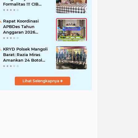
Formalitas !!! CIB
Desak Inspektorat
Bongkar Seluruh Fakta
dan Hentikan Dugaan
Rapat Koordinasi
Permainan Oknum
APBDes Tahun
Anggaran 2026
Semester II,
Kecamatan
Sokobanah Libatkan 12
KRYD Polsek Mangoli
Desa
Barat: Razia Miras
Amankan 24 Botol
Cap Tikus
Lihat Selengkapnya