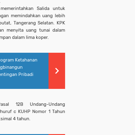
.
memerintahkan Salida untuk
ngan memindahkan uang lebih
iputat, Tangerang Selatan. KPK
dan menyita uang tunai dalam
impan dalam lima koper.
rogram Ketahanan
ngbinangun
ntingan Pribadi
Pasal 12B Undang-Undang
 huruf c KUHP Nomor 1 Tahun
simal 4 tahun.