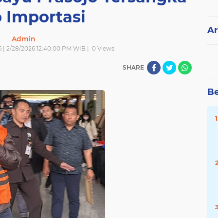
 Importasi
Ar
Admin
6 | 2/28/2026 12:40:00 PM WIB |
0
Views
SHARE
Be