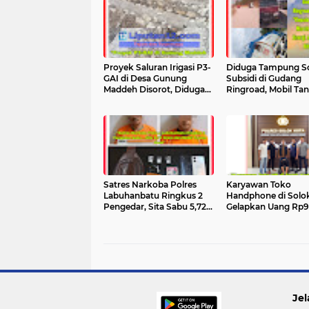
Proyek Saluran Irigasi P3-
Diduga Tampung So
GAI di Desa Gunung
Subsidi di Gudang
Maddeh Disorot, Diduga
Ringroad, Mobil Tan
Tanpa Papan Informasi
"Kepala Biru" Milik 
dan Diduga Tak Sesuai
March Felicia Energ
Spesifikasi
Disebut Angkut ke 
Satres Narkoba Polres
Karyawan Toko
Labuhanbatu Ringkus 2
Handphone di Solo
Pengedar, Sita Sabu 5,72
Gelapkan Uang Rp9
Gram dan 1 Mobil –
Akibat Kecanduan J
Pemasok "Inyang" Masih
Online – Cerita Hipn
Dalam Pengejaran
Runtuh Saat Diperi
Polisi
Jel