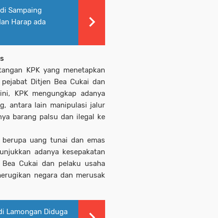
 di Sampaing
dan Harap ada
us
p tangan KPK yang menetapkan
 pejabat Ditjen Bea Cukai dan
 ini, KPK mengungkap adanya
, antara lain manipulasi jalur
a barang palsu dan ilegal ke
ar berupa uang tunai dan emas
nunjukkan adanya kesepakatan
t Bea Cukai dan pelaku usaha
merugikan negara dan merusak
di Lamongan Diduga