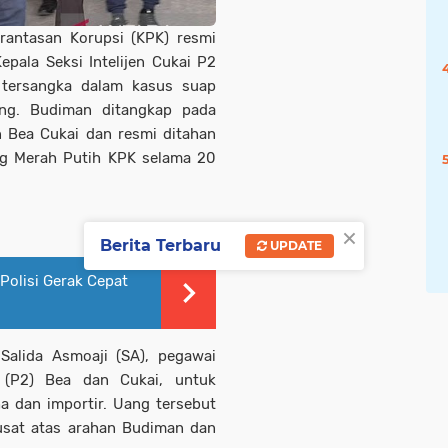
antasan Korupsi (KPK) resmi
pala Seksi Intelijen Cukai P2
i tersangka dalam kasus suap
rang. Budiman ditangkap pada
n Bea Cukai dan resmi ditahan
ng Merah Putih KPK selama 20
×
Berita Terbaru
UPDATE
Polisi Gerak Cepat
alida Asmoaji (SA), pegawai
n (P2) Bea dan Cukai, untuk
a dan importir. Uang tersebut
usat atas arahan Budiman dan