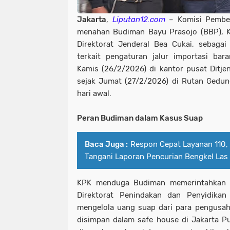
Jakarta
,
Liputan12.com
– Komisi Pember
menahan Budiman Bayu Prasojo (BBP), Ke
Direktorat Jenderal Bea Cukai, sebaga
terkait pengaturan jalur importasi ba
Kamis (26/2/2026) di kantor pusat Ditje
sejak Jumat (27/2/2026) di Rutan Gedu
hari awal.
Peran Budiman dalam Kasus Suap
Baca Juga :
Respon Cepat Layanan 110, 
Tangani Laporan Pencurian Bengkel Las
KPK menduga Budiman memerintahkan S
Direktorat Penindakan dan Penyidika
mengelola uang suap dari para pengusah
disimpan dalam safe house di Jakarta P