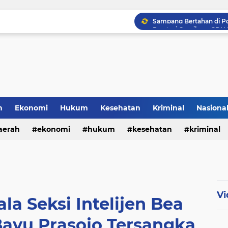
Prestasi Gemilang, SDN 
KRYD Polsek Mangoli Ba
h
Ekonomi
Hukum
Kesehatan
Kriminal
Nasiona
al
aerah
ekonomi
hukum
kesehatan
kriminal
sosial
Vi
a Seksi Intelijen Bea
ayu Prasojo Tersangka