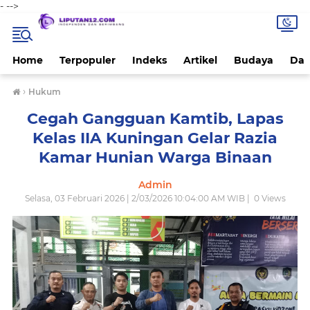
-
-->
Home
Terpopuler
Indeks
Artikel
Budaya
Dae
›
Hukum
Cegah Gangguan Kamtib, Lapas
Kelas IIA Kuningan Gelar Razia
Kamar Hunian Warga Binaan
Admin
Selasa, 03 Februari 2026 | 2/03/2026 10:04:00 AM WIB |
0
Views