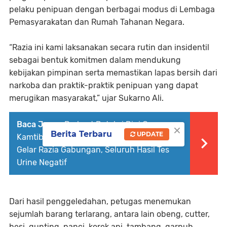
pelaku penipuan dengan berbagai modus di Lembaga
Pemasyarakatan dan Rumah Tahanan Negara.
“Razia ini kami laksanakan secara rutin dan insidentil
sebagai bentuk komitmen dalam mendukung
kebijakan pimpinan serta memastikan lapas bersih dari
narkoba dan praktik-praktik penipuan yang dapat
merugikan masyarakat,” ujar Sukarno Ali.
Baca Juga :
Perkuat Deteksi Dini Gangguan
×
Berita Terbaru
UPDATE
Kamtib, Lapas Pasir Pangarayan dan TNI
Gelar Razia Gabungan, Seluruh Hasil Tes
Urine Negatif
Dari hasil penggeledahan, petugas menemukan
sejumlah barang terlarang, antara lain obeng, cutter,
besi, gunting, panci, korek api, tambang, garpuh,