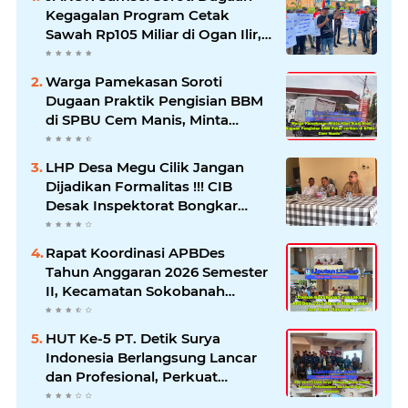
Kegagalan Program Cetak
Sawah Rp105 Miliar di Ogan Ilir,
Desak Kadis Pertanian Mundur
Warga Pamekasan Soroti
Dugaan Praktik Pengisian BBM
di SPBU Cem Manis, Minta
Klarifikasi dan Pengawasan
LHP Desa Megu Cilik Jangan
Dijadikan Formalitas !!! CIB
Desak Inspektorat Bongkar
Seluruh Fakta dan Hentikan
Dugaan Permainan Oknum
Rapat Koordinasi APBDes
Tahun Anggaran 2026 Semester
II, Kecamatan Sokobanah
Libatkan 12 Desa
HUT Ke-5 PT. Detik Surya
Indonesia Berlangsung Lancar
dan Profesional, Perkuat
Kompetensi Wartawan