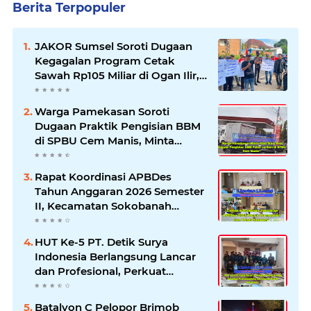
Berita Terpopuler
JAKOR Sumsel Soroti Dugaan
Kegagalan Program Cetak
Sawah Rp105 Miliar di Ogan Ilir,
Desak Kadis Pertanian Mundur
Warga Pamekasan Soroti
Dugaan Praktik Pengisian BBM
di SPBU Cem Manis, Minta
Klarifikasi dan Pengawasan
Rapat Koordinasi APBDes
Tahun Anggaran 2026 Semester
II, Kecamatan Sokobanah
Libatkan 12 Desa
HUT Ke-5 PT. Detik Surya
Indonesia Berlangsung Lancar
dan Profesional, Perkuat
Kompetensi Wartawan
Batalyon C Pelopor Brimob