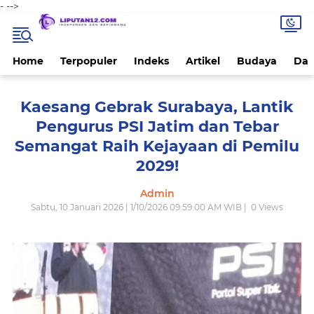
-
-->
Home
Terpopuler
Indeks
Artikel
Budaya
Dae
Kaesang Gebrak Surabaya, Lantik
Pengurus PSI Jatim dan Tebar
Semangat Raih Kejayaan di Pemilu
2029!
Admin
Sabtu, 10 Januari 2026 | 1/10/2026 09:59:00 AM WIB |
0
Views