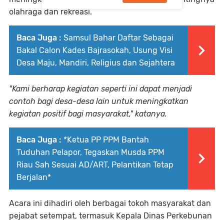
olahraga dan rekreasi.
Baca Juga :
Samsul Bahar Daftar Sebagai
Bakal Calon Kades Bajrasokah, Usung Visi
Desa Maju, Mandiri, Religius dan Sejahtera
"Kami berharap kegiatan seperti ini dapat menjadi
contoh bagi desa-desa lain untuk meningkatkan
kegiatan positif bagi masyarakat," katanya.
Baca Juga :
*Ketua PP PPM Bantah
Tuduhan Pelapor, Tegaskan Musda PPM
Riau Sah Sesuai AD/ART, Pelantikan Tetap
Berjalan*
Acara ini dihadiri oleh berbagai tokoh masyarakat dan
pejabat setempat, termasuk Kepala Dinas Perkebunan