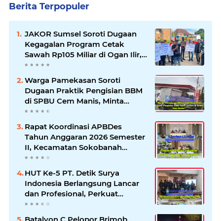
Berita Terpopuler
JAKOR Sumsel Soroti Dugaan
Kegagalan Program Cetak
Sawah Rp105 Miliar di Ogan Ilir,
Desak Kadis Pertanian Mundur
Warga Pamekasan Soroti
Dugaan Praktik Pengisian BBM
di SPBU Cem Manis, Minta
Klarifikasi dan Pengawasan
Rapat Koordinasi APBDes
Tahun Anggaran 2026 Semester
II, Kecamatan Sokobanah
Libatkan 12 Desa
HUT Ke-5 PT. Detik Surya
Indonesia Berlangsung Lancar
dan Profesional, Perkuat
Kompetensi Wartawan
Batalyon C Pelopor Brimob