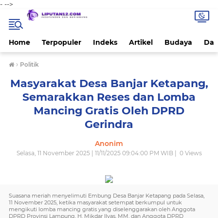
-
-->
Home
Terpopuler
Indeks
Artikel
Budaya
Dae
›
Politik
Masyarakat Desa Banjar Ketapang,
Semarakkan Reses dan Lomba
Mancing Gratis Oleh DPRD
Gerindra
Anonim
Selasa, 11 November 2025 | 11/11/2025 09:04:00 PM WIB |
0
Views
Suasana meriah menyelimuti Embung Desa Banjar Ketapang pada Selasa,
11 November 2025, ketika masyarakat setempat berkumpul untuk
mengikuti lomba mancing gratis yang diselenggarakan oleh Anggota
DPRD Provinsi Lampung, H. Mikdar Ilyas, MM, dan Anggota DPRD