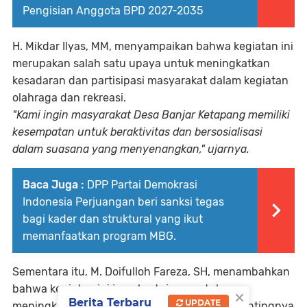
Pengisian Anggota BPD 2027-2035
H. Mikdar Ilyas, MM, menyampaikan bahwa kegiatan ini
merupakan salah satu upaya untuk meningkatkan
kesadaran dan partisipasi masyarakat dalam kegiatan
olahraga dan rekreasi.
"Kami ingin masyarakat Desa Banjar Ketapang memiliki
kesempatan untuk beraktivitas dan bersosialisasi
dalam suasana yang menyenangkan," ujarnya.
Baca Juga :
DPP Partai Demokrasi
Indonesia Perjuangan beri sanksi tegas
bagi kader dan struktural yang ikut
memanfaatkan program MBG.
Sementara itu, M. Doifulloh Fareza, SH, menambahkan
bahwa kegiatan ini juga bertujuan untuk
×
Berita Terbaru
UPDATE
meningkatkan kesadaran masyarakat akan pentingnya