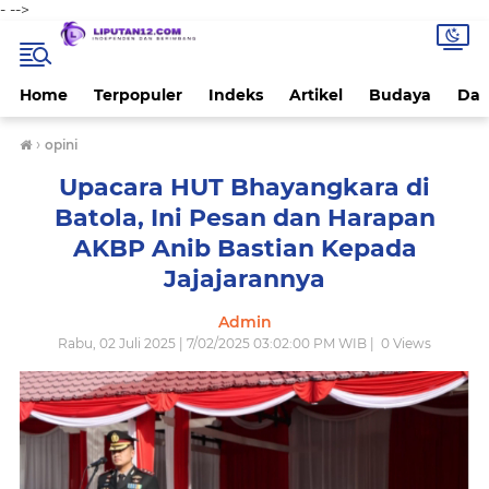
-
-->
Home
Terpopuler
Indeks
Artikel
Budaya
Dae
›
opini
Upacara HUT Bhayangkara di
Batola, Ini Pesan dan Harapan
AKBP Anib Bastian Kepada
Jajajarannya
Admin
Rabu, 02 Juli 2025 | 7/02/2025 03:02:00 PM WIB |
0
Views