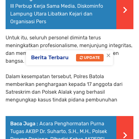
III Perbup Kerja Sama Media, Diskominfo
Lampung Utara Libatkan Kejari dan
Organisasi Pers
Untuk itu, seluruh personel diminta terus
meningkatkan profesionalisme, menjunjung integritas,
×
dan memperkuat sinergi dengan seluruh elemen
Berita Terbaru
UPDATE
bangsa.
Dalam kesempatan tersebut, Polres Batola
memberikan penghargaan kepada 17 anggota dari
Satreskrim dan Polsek Alalak yang berhasil
mengungkap kasus tindak pidana pembunuhan
Baca Juga :
Acara Penghormatan Purna
Tugas AKBP Dr. Suharto, S.H., M.H., Polsek