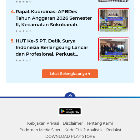
Seluruh Fakta dan Hentikan
Dugaan Permainan Oknum
Rapat Koordinasi APBDes
Tahun Anggaran 2026 Semester
II, Kecamatan Sokobanah
Libatkan 12 Desa
HUT Ke-5 PT. Detik Surya
Indonesia Berlangsung Lancar
dan Profesional, Perkuat
Kompetensi Wartawan
Lihat Selengkapnya
Kebijakan Privasi
Disclaimer
Tentang Kami
Pedoman Media Siber
Kode Etik Jurnalistik
Redaksi
DOWNLOAD PLAY STORE