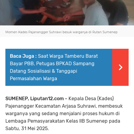
Momen Kades Pajanangger Suhrawi besuk warganya di Rutan Sumenep
Baca Juga :
Saat Warga Tamberu Barat
Bayar PBB, Petugas BPKAD Sampang
Datang Sosialisasi & Tanggapi
Permasalahan Warga
SUMENEP, Liputan12.com -
Kepala Desa (Kades)
Pajenangger Kecamatan Arjasa Suhrawi, membesuk
warganya yang sedang menjalani proses hukum di
Lembaga Pemasyarakatan Kelas IIB Sumenep pada
Sabtu, 31 Mei 2025.