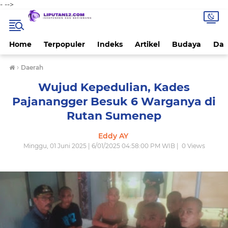
-
-->
Home
Terpopuler
Indeks
Artikel
Budaya
Dae
›
Daerah
Wujud Kepedulian, Kades
Pajanangger Besuk 6 Warganya di
Rutan Sumenep
Eddy AY
Minggu, 01 Juni 2025 | 6/01/2025 04:58:00 PM WIB |
0
Views