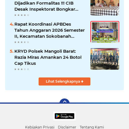
Dijadikan Formalitas !!! CIB
Desak Inspektorat Bongkar
Seluruh Fakta dan Hentikan
Dugaan Permainan Oknum
Rapat Koordinasi APBDes
Tahun Anggaran 2026 Semester
II, Kecamatan Sokobanah
Libatkan 12 Desa
KRYD Polsek Mangoli Barat:
Razia Miras Amankan 24 Botol
Cap Tikus
Lihat Selengkapnya
Kebijakan Privasi
Disclaimer
Tentang Kami