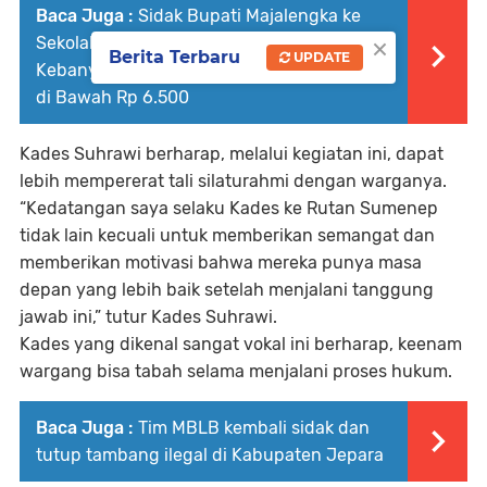
Baca Juga :
Sidak Bupati Majalengka ke
×
Sekolah: SPPG Dinilai 'Ambil Untung
Berita Terbaru
UPDATE
Kebanyakan', Harga Menu MBG Ditemukan
di Bawah Rp 6.500
Kades Suhrawi berharap, melalui kegiatan ini, dapat
lebih mempererat tali silaturahmi dengan warganya.
“Kedatangan saya selaku Kades ke Rutan Sumenep
tidak lain kecuali untuk memberikan semangat dan
memberikan motivasi bahwa mereka punya masa
depan yang lebih baik setelah menjalani tanggung
jawab ini,” tutur Kades Suhrawi.
Kades yang dikenal sangat vokal ini berharap, keenam
wargang bisa tabah selama menjalani proses hukum.
Baca Juga :
Tim MBLB kembali sidak dan
tutup tambang ilegal di Kabupaten Jepara