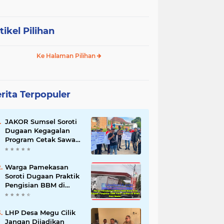
tikel Pilihan
Ke Halaman Pilihan
rita Terpopuler
JAKOR Sumsel Soroti
Dugaan Kegagalan
Program Cetak Sawah
Rp105 Miliar di Ogan
Ilir, Desak Kadis
Pertanian Mundur
Warga Pamekasan
Soroti Dugaan Praktik
Pengisian BBM di
SPBU Cem Manis,
Minta Klarifikasi dan
Pengawasan
LHP Desa Megu Cilik
Jangan Dijadikan