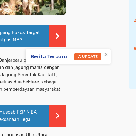
pang Fokus Target
Satgas MBG
×
Berita Terbaru
UPDATE
Banjarbaru bersama para
kan dan jagung manis dengan
agung Serentak Kaurtal II,
seluas dua hektare, sebagai
an pemberdayaan masyarakat.
 Muscab FSP NIBA
ksanaan Ilegal
an Landasan Ulin Utara,