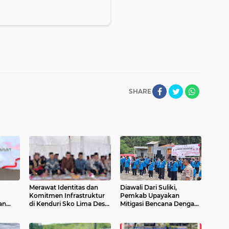
SHARE
Merawat Identitas dan
Diawali Dari Suliki,
Komitmen Infrastruktur
Pemkab Upayakan
an
di Kenduri Sko Lima Desa
Mitigasi Bencana Dengan
Tanjung Pauh Mudik
Pengukuhan Kampung
tah
Kerinci
Siaga Bencana.