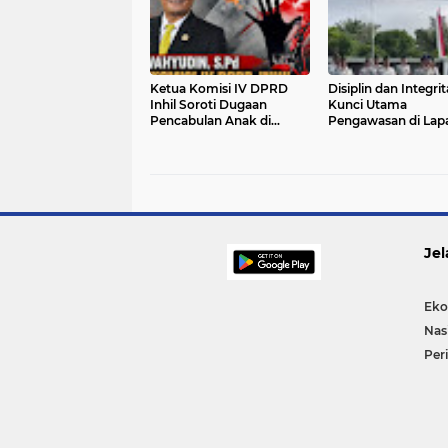
Ketua Komisi IV DPRD
Disiplin dan Integrit
Inhil Soroti Dugaan
Kunci Utama
Pencabulan Anak di
Pengawasan di Lap
Tanah Merah, Beri
Pasir Pangarayan
Apresiasi kepada Polres
atas Penanganan Cepat
Jel
Eko
Nas
Per