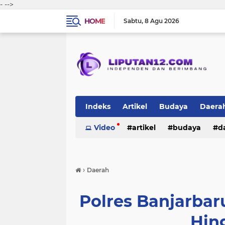
-
-->
HOME
Sabtu
8 Agu 2026
Indeks
Artikel
Budaya
Daera
Peristiwa
Video
Politik
artikel
TNI-Polri
budaya
sosi
d
peristiwa
politik
tni-polri
›
Daerah
Polres Banjarba
Hin