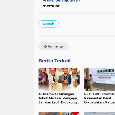
Artikel Selanjutnya
memuat...
Daerah
komentar
Berita Terkait
4 Dinamika Dukungan
PKDI DPD Provinsi
Tokoh Madura: Mengapa
Kalimantan Barat
Sahwan Lebih Didukung
Dikukuhkan, Ratus
Masyarakat?
Kades Tegak Lurus
Kebijakan Pemerin