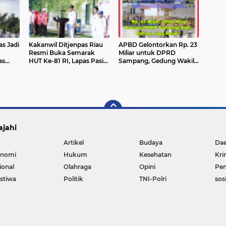
as Jadi
Kakanwil Ditjenpas Riau
APBD Gelontorkan Rp. 23
Resmi Buka Semarak
Miliar untuk DPRD
as
HUT Ke-81 RI, Lapas Pasir
Sampang, Gedung Wakil
Pangarayan Turunkan
Rakyat Malah Lengang
Tim Terbaik di Kakanwil
Saat Jam Kerja
Cup Mini Soccer
ajahi
Artikel
Budaya
Da
nomi
Hukum
Kesehatan
Kri
ional
Olahraga
Opini
Pen
istiwa
Politik
TNI-Polri
sos