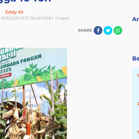
Eddy AY
| 6/06/2025 10:37:00 AM WIB |
0
Views
Ar
SHARE
Be