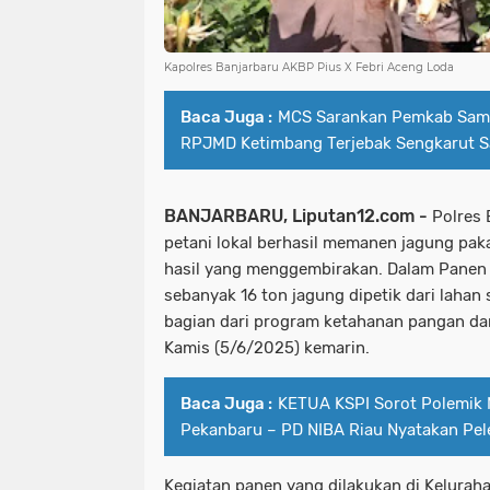
Kapolres Banjarbaru AKBP Pius X Febri Aceng Loda
Baca Juga :
MCS Sarankan Pemkab Sam
RPJMD Ketimbang Terjebak Sengkarut 
BANJARBARU, Liputan12.com -
Polres 
petani lokal berhasil memanen jagung pa
hasil yang menggembirakan. Dalam Panen J
sebanyak 16 ton jagung dipetik dari lahan 
bagian dari program ketahanan pangan d
Kamis (5/6/2025) kemarin.
Baca Juga :
KETUA KSPI Sorot Polemik
Pekanbaru – PD NIBA Riau Nyatakan Pele
Kegiatan panen yang dilakukan di Kelurah