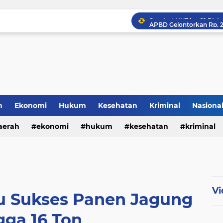
Polresta Cirebon Sita Ra
h
Ekonomi
Hukum
Kesehatan
Kriminal
Nasiona
al
aerah
ekonomi
hukum
kesehatan
kriminal
sosial
Vi
ru Sukses Panen Jagung
gga 16 Ton