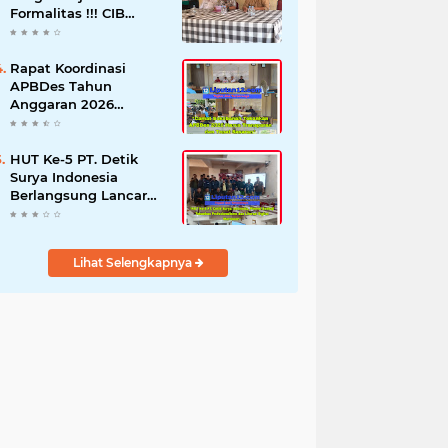
Formalitas !!! CIB
Desak Inspektorat
Bongkar Seluruh Fakta
dan Hentikan Dugaan
Rapat Koordinasi
Permainan Oknum
APBDes Tahun
Anggaran 2026
Semester II,
Kecamatan
Sokobanah Libatkan 12
HUT Ke-5 PT. Detik
Desa
Surya Indonesia
Berlangsung Lancar
dan Profesional,
Perkuat Kompetensi
Wartawan
Lihat Selengkapnya