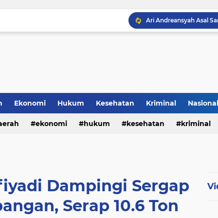
h
Ekonomi
Hukum
Kesehatan
Kriminal
Nasiona
al
aerah
ekonomi
hukum
kesehatan
kriminal
sosial
fiyadi Dampingi Sergap
Vi
angan, Serap 10.6 Ton