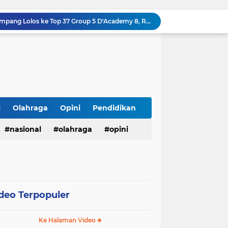
Ari Andreansyah Asal Sampang Lolos ke Top 37 Group 5 D'Academy 8, Raih 3 Standing Ovation
Satresnarkoba Polres Labusel Gerebek Rumah di Kota Pinang, Andre Ditangkap dengan Sabu 1,45 Gram
Lapas Narkotika Rumbai Gelar Razia Rutin Blok Hunian Guna Meningkatkan Keamanan dan Ketertiban
Lapas Pasir Pangarayan Gelar Donor Darah di RSUD Rokan Hulu, Wujud Kepedulian dalam Semarak HUT Ke-81 RI
123 Guru dan Siswa alami mual dan muntah usai santap makanan dari SPPG 5 Bandengan.
Menggali Kembali Marwah Bhuppa’ Bhabu’ Guru Rato’: Filosofi Luhur Madura di Tengah Arus Modernisasi
BMKG Peringatkan Ancaman Kekeringan dan Kebakaran Hutan-Lahan, Masyarakat Diminta Tingkatkan Kewaspadaan
HUT Ke-5 PT. Detik Surya Indonesia Berlangsung Lancar dan Profesional, Perkuat Kompetensi Wartawan
l
Olahraga
Opini
Pendidikan
Direktur RSUD dr. Muhammad Soewandhie Surabaya Diduga Tolak Berkas Permohonan Kuasa Hukum Ahli Waris, Kasus Dugaan Kelalaian Medis Memanas
nasional
olahraga
opini
LHP Desa Megu Cilik Jangan Dijadikan Formalitas !!! CIB Desak Inspektorat Bongkar Seluruh Fakta dan Hentikan Dugaan Permainan Oknum
deo Terpopuler
Ke Halaman Video