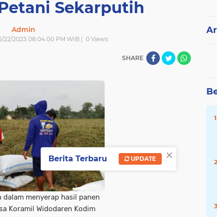
Petani Sekarputih
Ar
Admin
 5/22/2025 08:04:00 PM WIB |
0
Views
SHARE
Be
×
Berita Terbaru
UPDATE
 dalam menyerap hasil panen
insa Koramil Widodaren Kodim