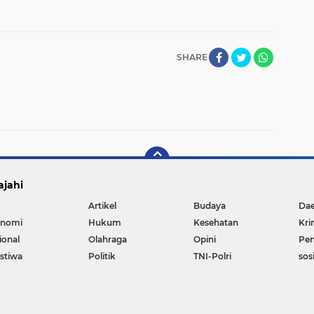
SHARE
ajahi
Artikel
Budaya
Da
nomi
Hukum
Kesehatan
Kri
ional
Olahraga
Opini
Pen
istiwa
Politik
TNI-Polri
sos