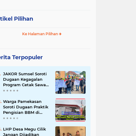
tikel Pilihan
Ke Halaman Pilihan
rita Terpopuler
JAKOR Sumsel Soroti
Dugaan Kegagalan
Program Cetak Sawah
Rp105 Miliar di Ogan
Ilir, Desak Kadis
Pertanian Mundur
Warga Pamekasan
Soroti Dugaan Praktik
Pengisian BBM di
SPBU Cem Manis,
Minta Klarifikasi dan
Pengawasan
LHP Desa Megu Cilik
Jangan Dijadikan