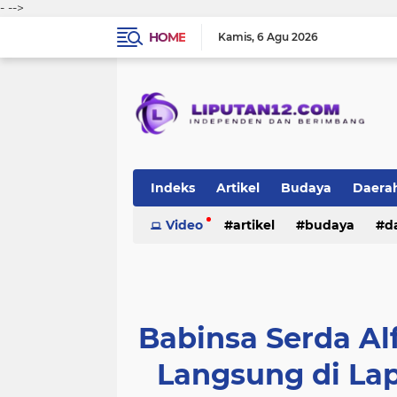
-
-->
HOME
Kamis
6 Agu 2026
Indeks
Artikel
Budaya
Daera
Peristiwa
Video
Politik
artikel
TNI-Polri
budaya
sosi
d
peristiwa
politik
tni-polri
Babinsa Serda Al
Langsung di Lap