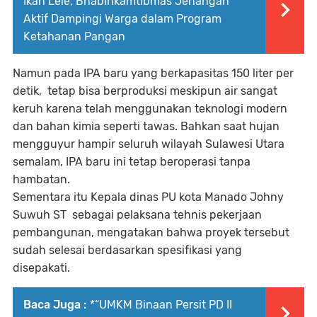
Ikan Lele, Bhabinkamtibmas Jenangan
Aktif Dampingi Warga dalam Program
Ketahanan Pangan
Namun pada IPA baru yang berkapasitas 150 liter per
detik, tetap bisa berproduksi meskipun air sangat
keruh karena telah menggunakan teknologi modern
dan bahan kimia seperti tawas. Bahkan saat hujan
mengguyur hampir seluruh wilayah Sulawesi Utara
semalam, IPA baru ini tetap beroperasi tanpa
hambatan.
Sementara itu Kepala dinas PU kota Manado Johny
Suwuh ST sebagai pelaksana tehnis pekerjaan
pembangunan, mengatakan bahwa proyek tersebut
sudah selesai berdasarkan spesifikasi yang
disepakati.
Baca Juga :
*“UMKM Binaan Persit PD II