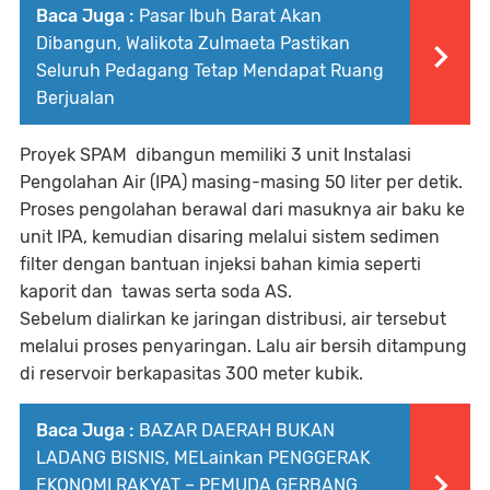
Baca Juga :
Pasar Ibuh Barat Akan
Dibangun, Walikota Zulmaeta Pastikan
Seluruh Pedagang Tetap Mendapat Ruang
Berjualan
Proyek SPAM dibangun memiliki 3 unit Instalasi
Pengolahan Air (IPA) masing-masing 50 liter per detik.
Proses pengolahan berawal dari masuknya air baku ke
unit IPA, kemudian disaring melalui sistem sedimen
filter dengan bantuan injeksi bahan kimia seperti
kaporit dan tawas serta soda AS.
Sebelum dialirkan ke jaringan distribusi, air tersebut
melalui proses penyaringan. Lalu air bersih ditampung
di reservoir berkapasitas 300 meter kubik.
Baca Juga :
BAZAR DAERAH BUKAN
LADANG BISNIS, MELainkan PENGGERAK
EKONOMI RAKYAT – PEMUDA GERBANG