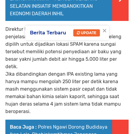
SELATAN INISIATIF MEMBANGKITKAN
EKONOMI DAERAH INHIL
×
Direktur Utama PDAM Melky Talinuwu dalam
Berita Terbaru
UPDATE
penjelasannya mengatakan bahwa sungai Pineleng
dipilih untuk dijadikan lokasi SPAM karena sungai
tersebut memiliki potensi penyediaan air baku yang
besar yakni jumlah debit air hingga 5.000 liter per
detik.
Jika dibandingkan dengan IPA existing lama yang
hanya mampu mengolah 250 liter per detik karena
masih menggunakan sistem pasir cepat dan tidak
memakai bahan kimia selain kaporit, sehingga saat
hujan deras selama 4 jam sistem lama tidak mampu
beroperasi.
Baca Juga :
Polres Ngawi Dorong Budidaya