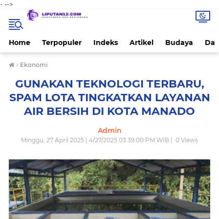
-
-->
Home
Terpopuler
Indeks
Artikel
Budaya
Dae
›
Ekonomi
GUNAKAN TEKNOLOGI TERBARU,
SPAM LOTA TINGKATKAN LAYANAN
AIR BERSIH DI KOTA MANADO
Admin
Minggu, 27 April 2025 | 4/27/2025 03:39:00 PM WIB |
0
Views