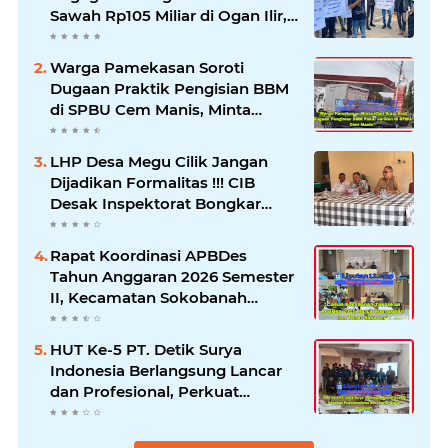
Sawah Rp105 Miliar di Ogan Ilir,
Desak Kadis Pertanian Mundur
Warga Pamekasan Soroti
Dugaan Praktik Pengisian BBM
di SPBU Cem Manis, Minta
Klarifikasi dan Pengawasan
LHP Desa Megu Cilik Jangan
Dijadikan Formalitas !!! CIB
Desak Inspektorat Bongkar
Seluruh Fakta dan Hentikan
Dugaan Permainan Oknum
Rapat Koordinasi APBDes
Tahun Anggaran 2026 Semester
II, Kecamatan Sokobanah
Libatkan 12 Desa
HUT Ke-5 PT. Detik Surya
Indonesia Berlangsung Lancar
dan Profesional, Perkuat
Kompetensi Wartawan