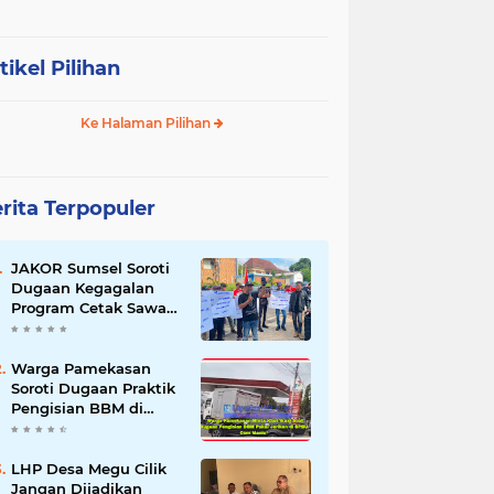
tikel Pilihan
Ke Halaman Pilihan
rita Terpopuler
JAKOR Sumsel Soroti
Dugaan Kegagalan
Program Cetak Sawah
Rp105 Miliar di Ogan
Ilir, Desak Kadis
Pertanian Mundur
Warga Pamekasan
Soroti Dugaan Praktik
Pengisian BBM di
SPBU Cem Manis,
Minta Klarifikasi dan
Pengawasan
LHP Desa Megu Cilik
Jangan Dijadikan