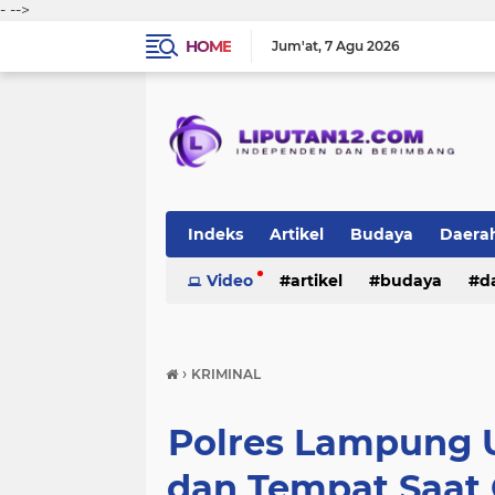
-
-->
HOME
Jum'at
7 Agu 2026
Indeks
Artikel
Budaya
Daera
Peristiwa
Video
Politik
artikel
TNI-Polri
budaya
sosi
d
peristiwa
politik
tni-polri
›
KRIMINAL
Polres Lampung 
dan Tempat Saat