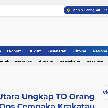
h
Ekonomi
Hukum
Kesehatan
Kriminal
Nasiona
al
aerah
ekonomi
hukum
kesehatan
kriminal
sosial
Vi
Utara Ungkap TO Orang
 Ops Cempaka Krakatau