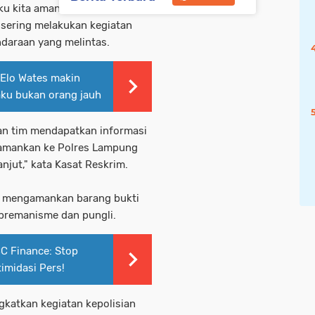
ku kita amankan atas adanya
t sering melakukan kegiatan
daraan yang melintas.
Elo Wates makin
aku bukan orang jauh
kan tim mendapatkan informasi
i amankan ke Polres Lampung
njut," kata Kasat Reskrim.
a mengamankan barang bukti
 premanisme dan pungli.
C Finance: Stop
imidasi Pers!
katkan kegiatan kepolisian