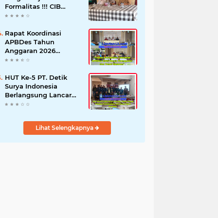
Formalitas !!! CIB
Desak Inspektorat
Bongkar Seluruh Fakta
dan Hentikan Dugaan
Rapat Koordinasi
Permainan Oknum
APBDes Tahun
Anggaran 2026
Semester II,
Kecamatan
Sokobanah Libatkan 12
HUT Ke-5 PT. Detik
Desa
Surya Indonesia
Berlangsung Lancar
dan Profesional,
Perkuat Kompetensi
Wartawan
Lihat Selengkapnya