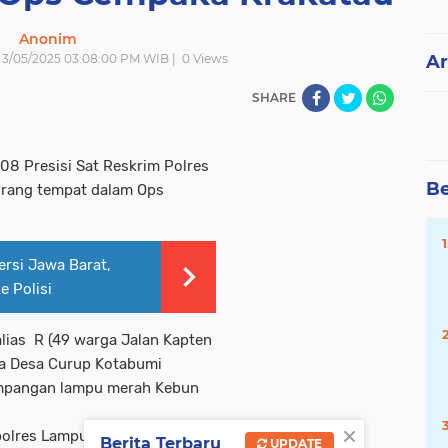
Anonim
| 3/05/2025 03:08:00 PM WIB |
0
Views
Ar
SHARE
08 Presisi Sat Reskrim Polres
Be
rang tempat dalam Ops
rsi Jawa Barat,
 Polisi
lias
R (49 warga Jalan Kapten
ga Desa Curup Kotabumi
simpangan lampu merah Kebun
×
apolres Lampung Utara AKBP
Berita Terbaru
UPDATE