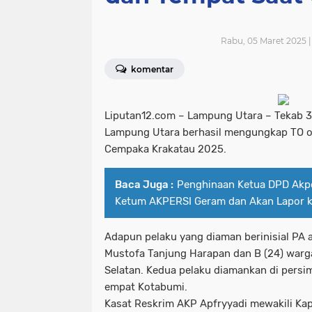
Rabu, 05 Maret 2025 
komentar
Liputan12.com –
Lampung
Utara –
Tekab
3
Lampung Utara berhasil mengungkap TO o
Cempaka Krakatau 2025.
Baca Juga :
Penghinaan Ketua DPD Akpe
Ketum AKPERSI Geram dan Akan Lapor ke
Adapun pelaku yang diaman berinisial PA a
Mustofa Tanjung Harapan dan B (24) war
Selatan. Kedua pelaku diamankan di per
empat Kotabumi.
Kasat Reskrim AKP Apfryyadi mewakili K