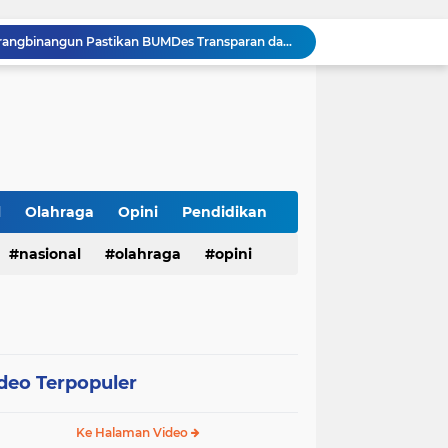
Tepis Isu Miring, AKD Karangbinangun Pastikan BUMDes Transparan dan Diawasi Ketat
Semarak HUT ke-81 RI, Lapas Kuningan Gelar Fun Walk, Donor Darah, Pemeriksaan Kesehatan hingga Bakti Sosial
Innalillahi, Cak Sholeh Pengacara "No Viral No Justice" Berpulang, Jenazah Akan Dimakamkan di Ponpes Singa Putih Pasuruan
Operasional SPPG 5 Bandengan berhenti sementara usai menu MBG di duga sebabkan keracunan bagaimana dengan air limbah SPPG 3 Bawu yang di duga cemari sumur warga.
Gerhana Matahari Total 12 Agustus 2026: Fenomena Langka, Apakah Bisa Dilihat dari Indonesia?
Meriahkan Final Piala Presiden 2026, Polresta Cirebon Gelar Nobar Persib vs Persebaya dan Bagi-Bagi Motor Listrik
Ringkus Satu Orang Tersangka, Satresnarkoba Polres Payakumbuh Amankan Satu Paket Sabu
Wujudkan Semangat Merdeka, Lapas Pasir Pangarayan Gandeng Puskesmas Rambah Layani Pemeriksaan Kesehatan Gratis
l
Olahraga
Opini
Pendidikan
Sambut HUT ke-81 RI, Lapas Pasir Pangarayan Gelar Jumat Berkah dengan Berbagi Sembako kepada Warga Kurang Mampu
nasional
olahraga
opini
APBD Gelontorkan Rp. 23 Miliar untuk DPRD Sampang, Gedung Wakil Rakyat Malah Lengang Saat Jam Kerja
deo Terpopuler
Ke Halaman Video