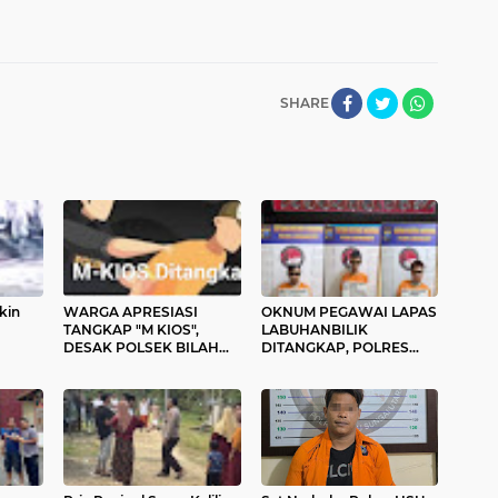
SHARE
kin
WARGA APRESIASI
OKNUM PEGAWAI LAPAS
TANGKAP "M KIOS",
LABUHANBILIK
DESAK POLSEK BILAH
DITANGKAP, POLRES
HILIR SIKAT "BALGA"
LABUHANBATU SITA
GROSIR SABU
SABU 250 GRAM & VAPE
YAKUZA BERISI
ETOMIDATE