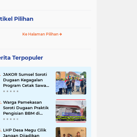
tikel Pilihan
Ke Halaman Pilihan
rita Terpopuler
JAKOR Sumsel Soroti
Dugaan Kegagalan
Program Cetak Sawah
Rp105 Miliar di Ogan
Ilir, Desak Kadis
Pertanian Mundur
Warga Pamekasan
Soroti Dugaan Praktik
Pengisian BBM di
SPBU Cem Manis,
Minta Klarifikasi dan
Pengawasan
LHP Desa Megu Cilik
Jangan Dijadikan