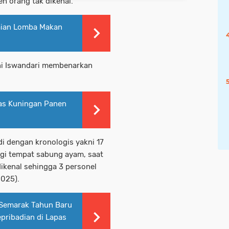
eh orang tak dikenal.
laian Lomba Makan
i Iswandari membenarkan
pas Kuningan Panen
di dengan kronologis yakni 17
ngi tempat sabung ayam, saat
dikenal sehingga 3 personel
2025).
Semarak Tahun Baru
pribadian di Lapas