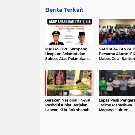
Berita Terkait
MADAS DPC Sampang
SAUDARA TANPA 
Ucapkan Selamat dan
Bersama Alumni F
Sukses Atas Pelantikan
Mabes Gelar Santu
AKBP Anang Hardiyanto,
Anak Yatim – Tegu
S.I.K. Sebagai Kapolres
Silaturahmi dan
Sampang
Kepedulian Sosial
Gerakan Nasional 1.448K
Lapas Pasir Pangar
Rashdul Kiblat Berjalan
Terima Mahasiswa
Lancar, KUA Sokobanah
Magang Hukum
Pantau Beberapa Titik
Universitas Pasir
Masjid dan Musala untuk
Pengaraian – Sinerg
Peningkatan Akurasi
Dunia Pendidikan 
Ibadah
Pemasyarakatan