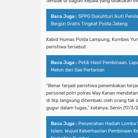
tembak di bagian kepala yang dilakukan ol
Baca Juga :
SPPG Dukuhturi Ikuti Peni
Bergizi Gratis Tingkat Polda Jateng
Kabid Humas Polda Lampung, Kombes Yun
peristiwa tersebut.
Baca Juga :
Petik Hasil Pembinaan, La
Melon dari Sae Pertanian
"Benar terjadi peristiwa penembakan terja
personel polri polres Way Kanan mendata
di tkp langsung ditembaki oleh orang tak 
gugur dalam tugas," katanya, Senin (17/3/
Baca Juga :
Penyerahan Hadiah Lomba 
Islam, Wujud Keberhasilan Pembinaan Ke