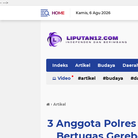
-
-->
HOME
Kamis
6 Agu 2026
Indeks
Artikel
Budaya
Daera
Peristiwa
Video
Politik
artikel
TNI-Polri
budaya
sosi
d
peristiwa
politik
tni-polri
›
Artikel
3 Anggota Polre
Bertugas Gere