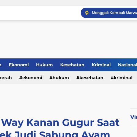
h
Ekonomi
Hukum
Kesehatan
Kriminal
Nasiona
al
aerah
ekonomi
hukum
kesehatan
kriminal
sosial
Vi
s Way Kanan Gugur Saat
bek Judi Sabung Ayam