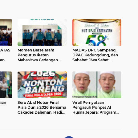
BATAS
Momen Bersejarah!
MADAS DPC Sampang,
K
Pengurus Ikatan
DPAC Kedungdung, dan
nan
Mahasiswa Gedangan
Sahabat Jiwa Sehat
hkan
Periode 2026–2027 Resmi
Ucapkan Selamat HUT ke-
Dilantik, Siap Bawa
58 BPJS Kesehatan,
Perubahan Positif
Apresiasi Dedikasi
Perlindungan Kesehatan
Rakyat
aian
Seru Abis! Nobar Final
Viral! Pernyataan
Piala Dunia 2026 Bersama
Pengasuh Ponpes Al
Cakades Daleman, Hadiah
Husna Jepara: Program
Door Prize Menanti!
MBG Dinyatakan Haram,
i
Timbul Berbagai
dan
Tanggapan Seruat