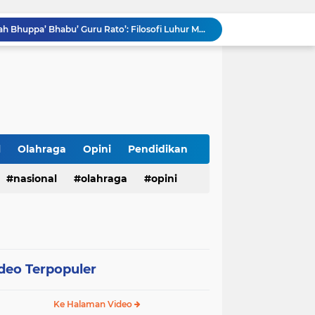
Menggali Kembali Marwah Bhuppa’ Bhabu’ Guru Rato’: Filosofi Luhur Madura di Tengah Arus Modernisasi
BMKG Peringatkan Ancaman Kekeringan dan Kebakaran Hutan-Lahan, Masyarakat Diminta Tingkatkan Kewaspadaan
HUT Ke-5 PT. Detik Surya Indonesia Berlangsung Lancar dan Profesional, Perkuat Kompetensi Wartawan
Direktur RSUD dr. Muhammad Soewandhie Surabaya Diduga Tolak Berkas Permohonan Kuasa Hukum Ahli Waris, Kasus Dugaan Kelalaian Medis Memanas
LHP Desa Megu Cilik Jangan Dijadikan Formalitas !!! CIB Desak Inspektorat Bongkar Seluruh Fakta dan Hentikan Dugaan Permainan Oknum
Ari Andreansyah Asal Sampang Lolos ke Top 37 Group 5 D'Academy 8, Raih 3 Standing Ovation
Satresnarkoba Polres Labusel Gerebek Rumah di Kota Pinang, Andre Ditangkap dengan Sabu 1,45 Gram
Lapas Narkotika Rumbai Gelar Razia Rutin Blok Hunian Guna Meningkatkan Keamanan dan Ketertiban
l
Olahraga
Opini
Pendidikan
Lapas Pasir Pangarayan Gelar Donor Darah di RSUD Rokan Hulu, Wujud Kepedulian dalam Semarak HUT Ke-81 RI
123 Guru dan Siswa alami mual dan muntah usai santap makanan dari SPPG 5 Bandengan.
nasional
olahraga
opini
deo Terpopuler
Ke Halaman Video