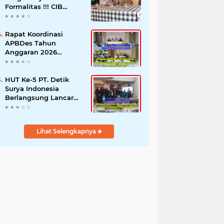
Formalitas !!! CIB
Desak Inspektorat
Bongkar Seluruh Fakta
dan Hentikan Dugaan
Rapat Koordinasi
Permainan Oknum
APBDes Tahun
Anggaran 2026
Semester II,
Kecamatan
Sokobanah Libatkan 12
HUT Ke-5 PT. Detik
Desa
Surya Indonesia
Berlangsung Lancar
dan Profesional,
Perkuat Kompetensi
Wartawan
Lihat Selengkapnya