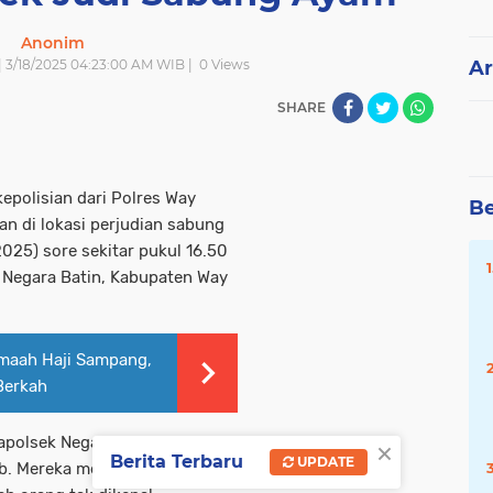
Anonim
 | 3/18/2025 04:23:00 AM WIB |
0
Views
Ar
SHARE
epolisian dari Polres Way
Be
n di lokasi perjudian sabung
2025) sore sekitar pukul 16.50
 Negara Batin, Kabupaten Way
maah Haji Sampang,
Berkah
×
Kapolsek Negara Batin IPTU
Berita Terbaru
UPDATE
ib. Mereka mengalami luka