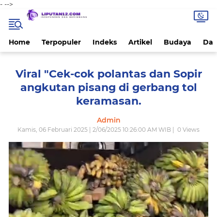
-
-->
Home
Terpopuler
Indeks
Artikel
Budaya
Dae
Viral "Cek-cok polantas dan Sopir
angkutan pisang di gerbang tol
keramasan.
Admin
Kamis, 06 Februari 2025 | 2/06/2025 10:26:00 AM WIB |
0
Views