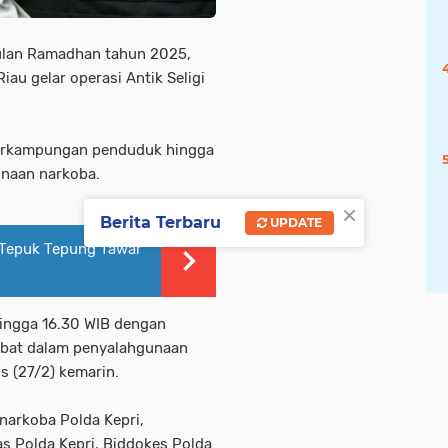
ulan Ramadhan tahun 2025,
au gelar operasi Antik Seligi
perkampungan penduduk hingga
unaan narkoba.
×
Berita Terbaru
UPDATE
i Tepuk Tepung Tawar
hingga 16.30 WIB dengan
libat dalam penyalahgunaan
s (27/2) kemarin.
snarkoba Polda Kepri,
s Polda Kepri, Biddokes Polda