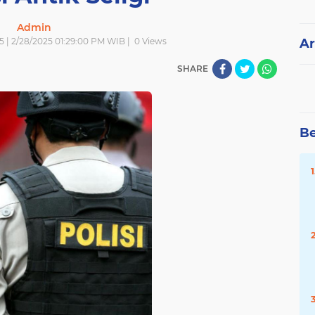
Admin
5 | 2/28/2025 01:29:00 PM WIB |
0
Views
Ar
SHARE
Be