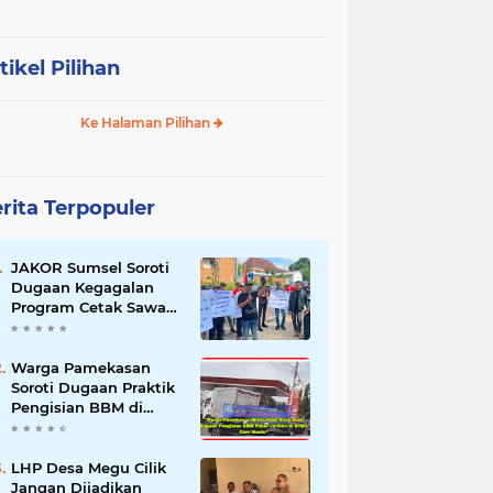
tikel Pilihan
Ke Halaman Pilihan
rita Terpopuler
JAKOR Sumsel Soroti
Dugaan Kegagalan
Program Cetak Sawah
Rp105 Miliar di Ogan
Ilir, Desak Kadis
Pertanian Mundur
Warga Pamekasan
Soroti Dugaan Praktik
Pengisian BBM di
SPBU Cem Manis,
Minta Klarifikasi dan
Pengawasan
LHP Desa Megu Cilik
Jangan Dijadikan