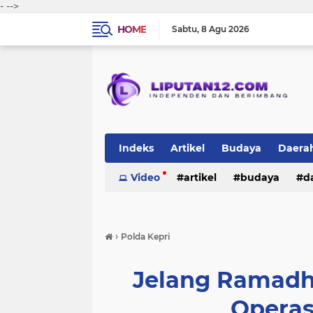
-
-->
HOME
Sabtu
8 Agu 2026
Indeks
Artikel
Budaya
Daera
Peristiwa
Video
Politik
artikel
TNI-Polri
budaya
sosi
d
peristiwa
politik
tni-polri
›
Polda Kepri
Jelang Ramadha
Operasi