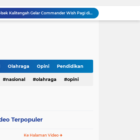
Kakanwil Ditjenpas Riau Resmi Buka Semarak HUT Ke-81 RI, Lapas Pasir Pangarayan Turunkan Tim Terbaik di Kakanwil Cup Mini Soccer
tusan Botol Miras Ilegal dalam Ops Pekat
Wujudkan Semangat Merdeka, Lapas Pasir Pangarayan Gandeng Puskesmas Rambah Layani Pemeriksaan Kesehatan Gratis
Sambut HUT ke-81 RI, Lapas Pasir Pangarayan Gelar Jumat Berkah dengan Berbagi Sembako kepada Warga Kurang Mampu
APBD Gelontorkan Rp. 23 Miliar untuk DPRD Sampang, Gedung Wakil Rakyat Malah Lengang Saat Jam Kerja
Warga Labuhanbatu Desak APH Buru "Jabak", Diduga Dalangi Jaringan Sabu yang Kembali Merajalela
Semarak HUT ke-81 RI, Kades Pangelen Zainal Abidin Gelar Jalan Sehat Bersama Warga
Warga Kelurahan Aur Kuning Payakumbuh Krisis Air Bersih, Distribusi PDAM Sering Mati Total.
l
Olahraga
Opini
Pendidikan
Warga Grand Talago Resah, Air PDAM Mati 2 Minggu, Kinerja PDAM Payakumbuh Disorot
nasional
olahraga
opini
Ciptakan Rasa Aman, Polsek Kalitengah Gelar Commander Wish Pagi di 3 Titik Rawan LAMONGAN
deo Terpopuler
Ke Halaman Video