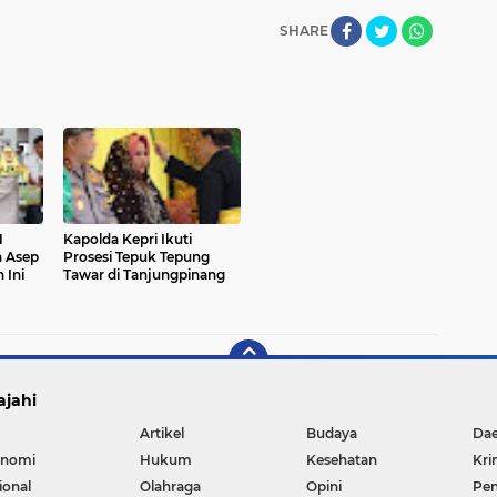
SHARE
N
Kapolda Kepri Ikuti
n Asep
Prosesi Tepuk Tepung
 Ini
Tawar di Tanjungpinang
ajahi
Artikel
Budaya
Da
nomi
Hukum
Kesehatan
Kri
ional
Olahraga
Opini
Pen