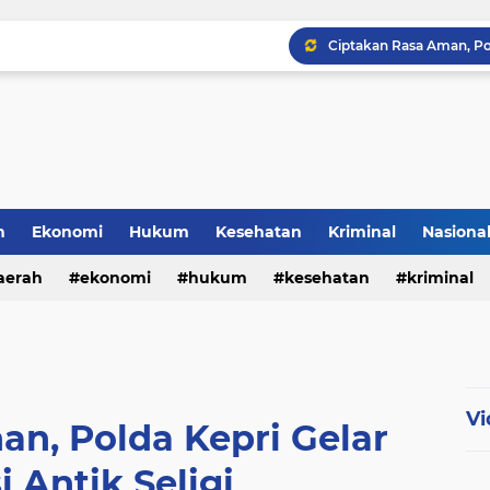
Polresta Cirebon Sita Ra
h
Ekonomi
Hukum
Kesehatan
Kriminal
Nasiona
al
aerah
ekonomi
hukum
kesehatan
kriminal
sosial
Vi
n, Polda Kepri Gelar
 Antik Seligi