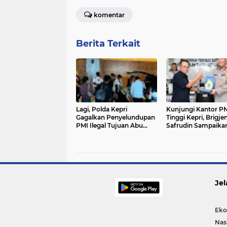
komentar
Berita Terkait
Lagi, Polda Kepri
Kunjungi Kantor P
Gagalkan Penyelundupan
Tinggi Kepri, Brigje
PMI Ilegal Tujuan Abu
Safrudin Sampaikan
Dhabi
Jel
Eko
Nas