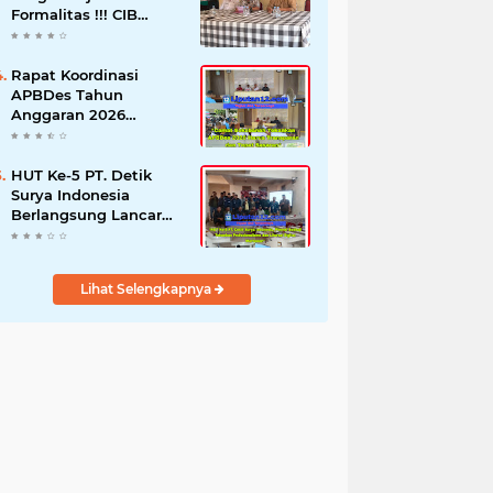
Formalitas !!! CIB
Desak Inspektorat
Bongkar Seluruh Fakta
dan Hentikan Dugaan
Rapat Koordinasi
Permainan Oknum
APBDes Tahun
Anggaran 2026
Semester II,
Kecamatan
Sokobanah Libatkan 12
HUT Ke-5 PT. Detik
Desa
Surya Indonesia
Berlangsung Lancar
dan Profesional,
Perkuat Kompetensi
Wartawan
Lihat Selengkapnya