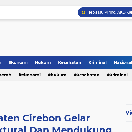
h
Ekonomi
Hukum
Kesehatan
Kriminal
Nasiona
al
aerah
ekonomi
hukum
kesehatan
kriminal
sosial
Vi
ten Cirebon Gelar
uktural Dan Mendukung