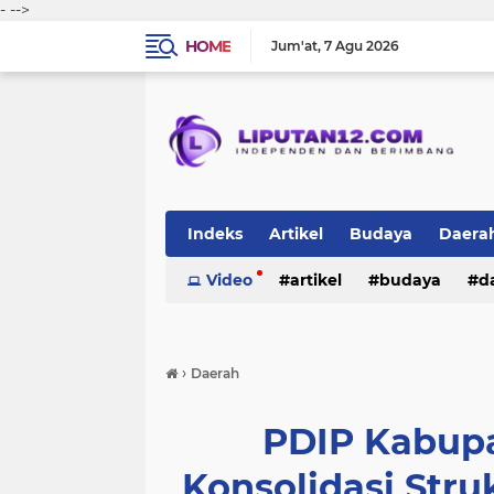
-
-->
HOME
Jum'at
7 Agu 2026
Indeks
Artikel
Budaya
Daera
Peristiwa
Video
Politik
artikel
TNI-Polri
budaya
sosi
d
peristiwa
politik
tni-polri
›
Daerah
PDIP Kabupa
Konsolidasi Str