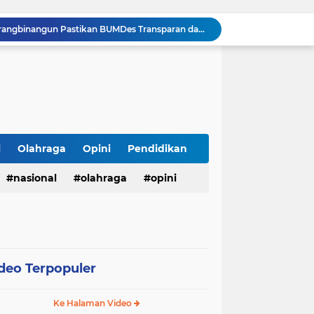
Tepis Isu Miring, AKD Karangbinangun Pastikan BUMDes Transparan dan Diawasi Ketat
Semarak HUT ke-81 RI, Lapas Kuningan Gelar Fun Walk, Donor Darah, Pemeriksaan Kesehatan hingga Bakti Sosial
Innalillahi, Cak Sholeh Pengacara "No Viral No Justice" Berpulang, Jenazah Akan Dimakamkan di Ponpes Singa Putih Pasuruan
Operasional SPPG 5 Bandengan berhenti sementara usai menu MBG di duga sebabkan keracunan bagaimana dengan air limbah SPPG 3 Bawu yang di duga cemari sumur warga.
Gerhana Matahari Total 12 Agustus 2026: Fenomena Langka, Apakah Bisa Dilihat dari Indonesia?
Meriahkan Final Piala Presiden 2026, Polresta Cirebon Gelar Nobar Persib vs Persebaya dan Bagi-Bagi Motor Listrik
Ringkus Satu Orang Tersangka, Satresnarkoba Polres Payakumbuh Amankan Satu Paket Sabu
Wujudkan Semangat Merdeka, Lapas Pasir Pangarayan Gandeng Puskesmas Rambah Layani Pemeriksaan Kesehatan Gratis
l
Olahraga
Opini
Pendidikan
Sambut HUT ke-81 RI, Lapas Pasir Pangarayan Gelar Jumat Berkah dengan Berbagi Sembako kepada Warga Kurang Mampu
nasional
olahraga
opini
APBD Gelontorkan Rp. 23 Miliar untuk DPRD Sampang, Gedung Wakil Rakyat Malah Lengang Saat Jam Kerja
deo Terpopuler
Ke Halaman Video