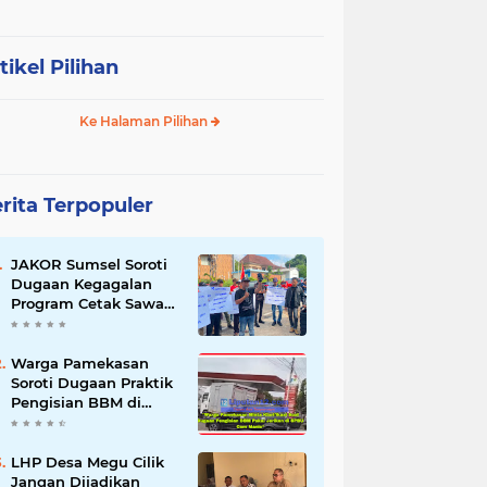
tikel Pilihan
Ke Halaman Pilihan
rita Terpopuler
JAKOR Sumsel Soroti
Dugaan Kegagalan
Program Cetak Sawah
Rp105 Miliar di Ogan
Ilir, Desak Kadis
Pertanian Mundur
Warga Pamekasan
Soroti Dugaan Praktik
Pengisian BBM di
SPBU Cem Manis,
Minta Klarifikasi dan
Pengawasan
LHP Desa Megu Cilik
Jangan Dijadikan