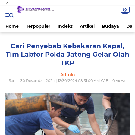
-
-->
Home
Terpopuler
Indeks
Artikel
Budaya
Dae
Cari Penyebab Kebakaran Kapal,
Tim Labfor Polda Jateng Gelar Olah
TKP
Admin
Senin, 30 Desember 2024 | 12/30/2024 08:31:00 AM WIB |
0
Views