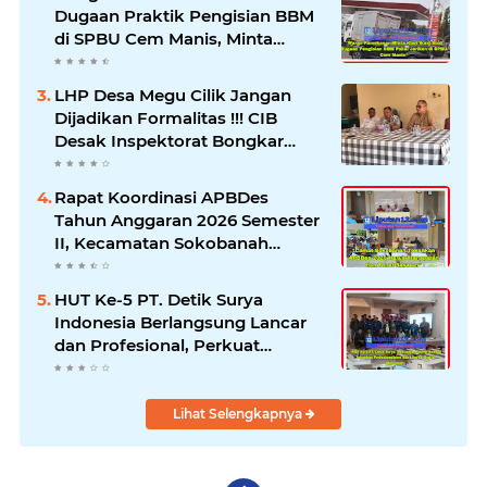
Dugaan Praktik Pengisian BBM
di SPBU Cem Manis, Minta
Klarifikasi dan Pengawasan
LHP Desa Megu Cilik Jangan
Dijadikan Formalitas !!! CIB
Desak Inspektorat Bongkar
Seluruh Fakta dan Hentikan
Dugaan Permainan Oknum
Rapat Koordinasi APBDes
Tahun Anggaran 2026 Semester
II, Kecamatan Sokobanah
Libatkan 12 Desa
HUT Ke-5 PT. Detik Surya
Indonesia Berlangsung Lancar
dan Profesional, Perkuat
Kompetensi Wartawan
Lihat Selengkapnya