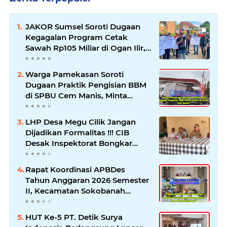
JAKOR Sumsel Soroti Dugaan
Kegagalan Program Cetak
Sawah Rp105 Miliar di Ogan Ilir,
Desak Kadis Pertanian Mundur
Warga Pamekasan Soroti
Dugaan Praktik Pengisian BBM
di SPBU Cem Manis, Minta
Klarifikasi dan Pengawasan
LHP Desa Megu Cilik Jangan
Dijadikan Formalitas !!! CIB
Desak Inspektorat Bongkar
Seluruh Fakta dan Hentikan
Dugaan Permainan Oknum
Rapat Koordinasi APBDes
Tahun Anggaran 2026 Semester
II, Kecamatan Sokobanah
Libatkan 12 Desa
HUT Ke-5 PT. Detik Surya