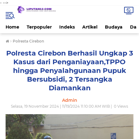
-
-->
Home
Terpopuler
Indeks
Artikel
Budaya
Dae
›
Polresta Cirebon
Polresta Cirebon Berhasil Ungkap 3
Kasus dari Penganiayaan,TPPO
hingga Penyalahgunaan Pupuk
Bersubsidi, 2 Tersangka
Diamankan
Admin
Selasa, 19 November 2024 | 11/19/2024 11:10:00 AM WIB |
0
Views