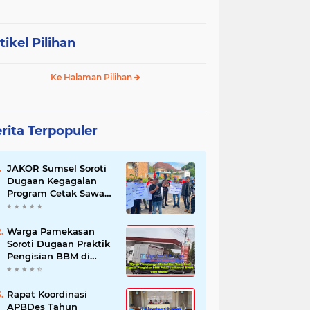
tikel Pilihan
Ke Halaman Pilihan
rita Terpopuler
JAKOR Sumsel Soroti
Dugaan Kegagalan
Program Cetak Sawah
Rp105 Miliar di Ogan
Ilir, Desak Kadis
Pertanian Mundur
Warga Pamekasan
Soroti Dugaan Praktik
Pengisian BBM di
SPBU Cem Manis,
Minta Klarifikasi dan
Pengawasan
Rapat Koordinasi
APBDes Tahun