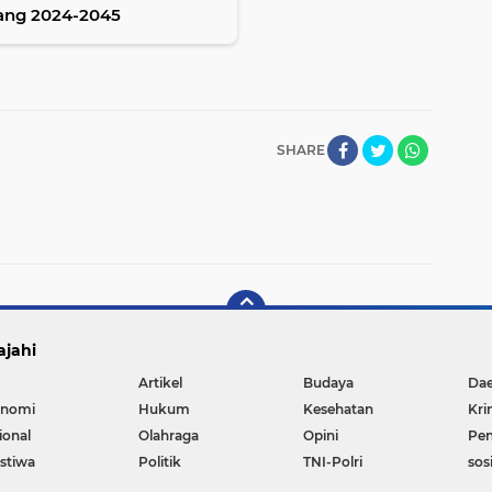
ang 2024-2045
SHARE
ajahi
Artikel
Budaya
Da
nomi
Hukum
Kesehatan
Kri
ional
Olahraga
Opini
Pen
istiwa
Politik
TNI-Polri
sos