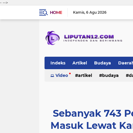
-
-->
HOME
Kamis
6 Agu 2026
Indeks
Artikel
Budaya
Daera
Peristiwa
Video
Politik
artikel
TNI-Polri
budaya
sosi
d
peristiwa
politik
tni-polri
Sebanyak 743 P
Masuk Lewat Kan