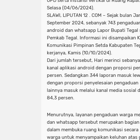
OPD serta instansi vertikal di Ruang Rapa
Selasa (04/06/2024).
SLAWI, LIPUTAN 12 . COM – Sejak bulan Ja
September 2024, sebanyak 743 pengaduan 
android dan whatsapp Lapor Bupati Tegal 
Pemkab Tegal. Informasi ini disampaikan 
Komunikasi Pimpinan Setda Kabupaten Teg
kerjanya, Kamis (10/10/2024).
Dari jumlah tersebut, Hari merinci sebany
kanal aplikasi android dengan proporsi p
persen. Sedangkan 344 laporan masuk lew
dengan proporsi penyelesaian pengaduan 
lainnya masuk melalui kanal media sosial 
84,3 persen.
Menurutnya, layanan pengaduan warga mela
dan whatsapp tersebut merupakan bagian
dalam membuka ruang komunikasi secara 
warga untuk menyampaikan keluhan atas 