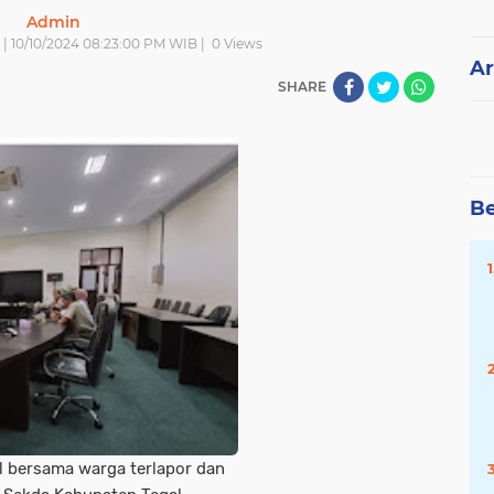
Admin
 | 10/10/2024 08:23:00 PM WIB |
0
Views
Ar
SHARE
Be
l bersama warga terlapor dan