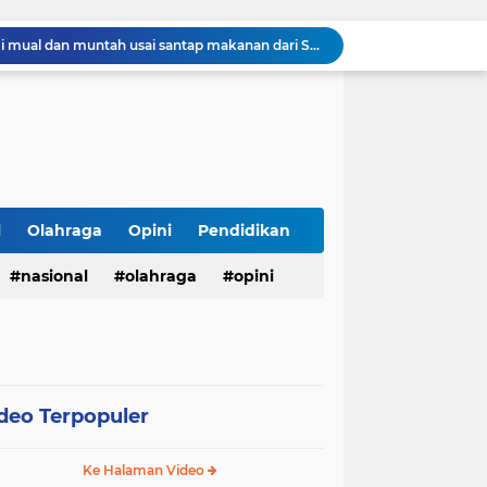
123 Guru dan Siswa alami mual dan muntah usai santap makanan dari SPPG 5 Bandengan.
Menggali Kembali Marwah Bhuppa’ Bhabu’ Guru Rato’: Filosofi Luhur Madura di Tengah Arus Modernisasi
BMKG Peringatkan Ancaman Kekeringan dan Kebakaran Hutan-Lahan, Masyarakat Diminta Tingkatkan Kewaspadaan
HUT Ke-5 PT. Detik Surya Indonesia Berlangsung Lancar dan Profesional, Perkuat Kompetensi Wartawan
Direktur RSUD dr. Muhammad Soewandhie Surabaya Diduga Tolak Berkas Permohonan Kuasa Hukum Ahli Waris, Kasus Dugaan Kelalaian Medis Memanas
Diduga Ada Bandar Berinisial "Samplok", Peredaran Narkoba di Kampung Nilon Bilah Hilir Resahkan Warga
Ari Andreansyah Asal Sampang Lolos ke Top 37 Group 5 D'Academy 8, Raih 3 Standing Ovation
Satresnarkoba Polres Labusel Gerebek Rumah di Kota Pinang, Andre Ditangkap dengan Sabu 1,45 Gram
l
Olahraga
Opini
Pendidikan
Lapas Narkotika Rumbai Gelar Razia Rutin Blok Hunian Guna Meningkatkan Keamanan dan Ketertiban
nasional
olahraga
opini
Lapas Pasir Pangarayan Gelar Donor Darah di RSUD Rokan Hulu, Wujud Kepedulian dalam Semarak HUT Ke-81 RI
deo Terpopuler
Ke Halaman Video