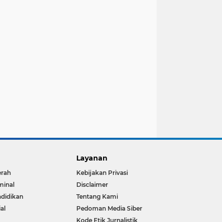
Layanan
erah
Kebijakan Privasi
minal
Disclaimer
didikan
Tentang Kami
ial
Pedoman Media Siber
Kode Etik Jurnalistik