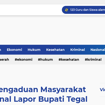
h
Ekonomi
Hukum
Kesehatan
Kriminal
Nasiona
al
aerah
ekonomi
hukum
kesehatan
kriminal
sosial
engaduan Masyarakat
Vi
al Lapor Bupati Tegal