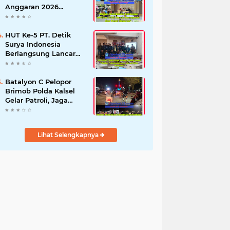
Anggaran 2026
Semester II,
Kecamatan
Sokobanah Libatkan 12
HUT Ke-5 PT. Detik
Desa
Surya Indonesia
Berlangsung Lancar
dan Profesional,
Perkuat Kompetensi
Wartawan
Batalyon C Pelopor
Brimob Polda Kalsel
Gelar Patroli, Jaga
Tabalong Tetap Aman
dan Kondusif
Lihat Selengkapnya