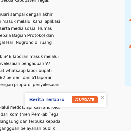
t Sekda Kabupaten Tegal,
nuari sampai dengan akhir
masuk melalui kanal aplikasi
serta media sosial Humas
Kepala Bagian Protokol dan
al Hari Nugroho di ruang
ak 348 laporan masuk melalui
enyelesaian pengaduan 97
at whatsapp lapor bupati
82 persen, dan 51 laporan
dengan proporsi penyelesaian
×
Berita Terbaru
UPDATE
lui medos, aplikasi android,
 dari komitmen Pemkab Tegal
langsung dan terbuka kepada
gangguan pelayanan publik