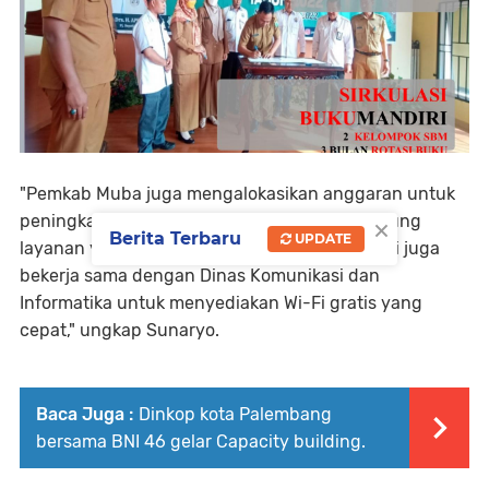
"Pemkab Muba juga mengalokasikan anggaran untuk
×
peningkatan layanan, termasuk renovasi gedung
Berita Terbaru
UPDATE
layanan yang lebih nyaman dan modern. Kami juga
bekerja sama dengan Dinas Komunikasi dan
Informatika untuk menyediakan Wi-Fi gratis yang
cepat," ungkap Sunaryo.
Baca Juga :
Dinkop kota Palembang
bersama BNI 46 gelar Capacity building.