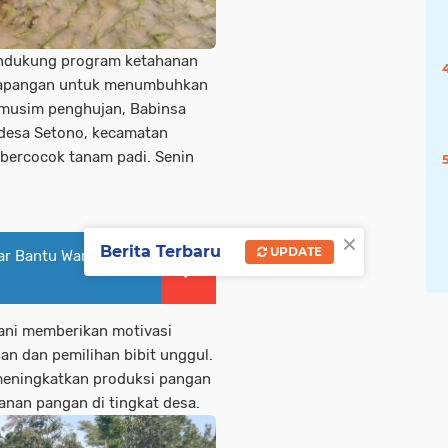
ndukung program ketahanan
e lapangan untuk menumbuhkan
 musim penghujan, Babinsa
desa Setono, kecamatan
bercocok tanam padi. Senin
×
Berita Terbaru
UPDATE
ar Bantu Warga
ani memberikan motivasi
n dan pemilihan bibit unggul.
 meningkatkan produksi pangan
anan pangan di tingkat desa.