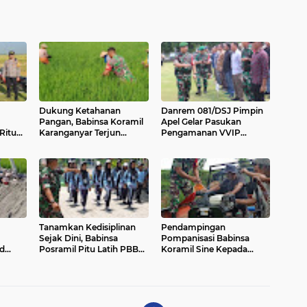
Dukung Ketahanan
Danrem 081/DSJ Pimpin
Pangan, Babinsa Koramil
Apel Gelar Pasukan
Ritual
Karanganyar Terjun
Pengamanan VVIP
inaan.
Langsung Berbaur
Kunker Wakil Presiden
Dengan Petani di Sawah.
Republik Indonesia
Tanamkan Kedisiplinan
Pendampingan
Sejak Dini, Babinsa
Pompanisasi Babinsa
d
Posramil Pitu Latih PBB
Koramil Sine Kepada
OSIS SMKN 1 Pitu
Petani Binaan