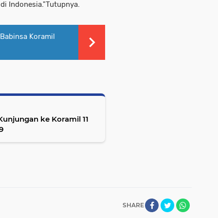
i Indonesia."Tutupnya.
Babinsa Koramil
unjungan ke Koramil 11
9
SHARE