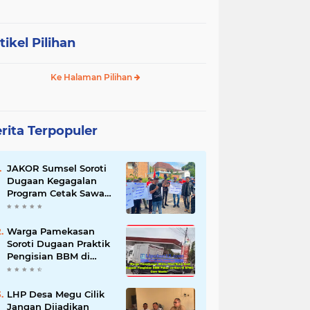
tikel Pilihan
Ke Halaman Pilihan
rita Terpopuler
JAKOR Sumsel Soroti
Dugaan Kegagalan
Program Cetak Sawah
Rp105 Miliar di Ogan
Ilir, Desak Kadis
Pertanian Mundur
Warga Pamekasan
Soroti Dugaan Praktik
Pengisian BBM di
SPBU Cem Manis,
Minta Klarifikasi dan
Pengawasan
LHP Desa Megu Cilik
Jangan Dijadikan