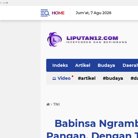
-
-->
HOME
Jum'at
7 Agu 2026
Indeks
Artikel
Budaya
Daera
Peristiwa
Video
Politik
artikel
TNI-Polri
budaya
sosi
d
peristiwa
politik
tni-polri
›
TNI
Babinsa Ngram
Pangan, Dengan 