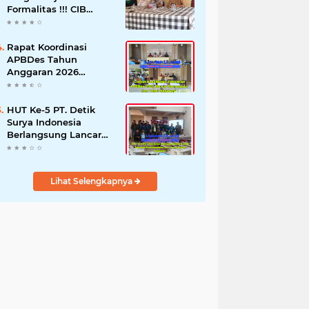
Formalitas !!! CIB
Desak Inspektorat
Bongkar Seluruh Fakta
dan Hentikan Dugaan
Rapat Koordinasi
Permainan Oknum
APBDes Tahun
Anggaran 2026
Semester II,
Kecamatan
Sokobanah Libatkan 12
HUT Ke-5 PT. Detik
Desa
Surya Indonesia
Berlangsung Lancar
dan Profesional,
Perkuat Kompetensi
Wartawan
Lihat Selengkapnya