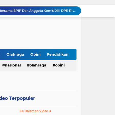
Walikota Payakumbuh Bersama BPIP Dan Anggota Komisi XIII DPR RI Arizal Aziz Gelar Sosialisasi Empat Pilar MPR RI.
Pemko Payakumbuh Luncurkan Inovasi "GEMPITA BERSAMA" Guna Mendorong Pemanfaatan Pekarangan Sebagai Sumber Pangan Keluarga
LSM TOPAN RI Resmi Adukan Temuan Proyek Drainase Tenggumung Wetan ke Ditkrimsus Polda Jatim dan Kejati Jatim
Revitalisasi SD Negeri Banjarejo: Bangun Lima Ruang Kelas dan Ruang Administrasi, Hadirkan Harapan Baru bagi Siswa
Kasubag TU Lapas Pasir Pangarayan Wakili Kalapas Hadiri Bulan Bakti Pramuka 2026 Tingkat Kabupaten Rokan Hulu
LHP Desa Megu Cilik Jangan Dijadikan Formalitas !!! CIB Desak Inspektorat Bongkar Seluruh Fakta dan Hentikan Dugaan Permainan Oknum
Ari Andreansyah Asal Sampang Lolos ke Top 37 Group 5 D'Academy 8, Raih 3 Standing Ovation
Meriahkan Final Piala Presiden 2026, Polresta Cirebon Gelar Nobar Persib vs Persebaya dan Bagi-Bagi Motor Listrik
l
Olahraga
Opini
Pendidikan
Ringkus Satu Orang Tersangka, Satresnarkoba Polres Payakumbuh Amankan Satu Paket Sabu
nasional
olahraga
opini
Walikota Zulmaeta Melantik Pengurus Baru KONI Kota Payakumbuh Masa Bakti 2026-2030
deo Terpopuler
Ke Halaman Video