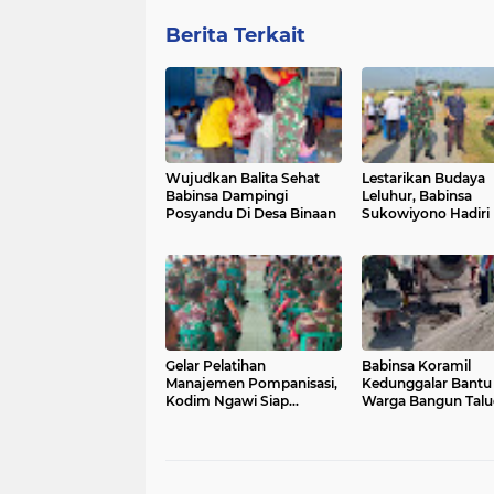
Berita Terkait
Wujudkan Balita Sehat
Lestarikan Budaya
Babinsa Dampingi
Leluhur, Babinsa
Posyandu Di Desa Binaan
Sukowiyono Hadiri 
Methil di Wilayah B
Gelar Pelatihan
Babinsa Koramil
Manajemen Pompanisasi,
Kedunggalar Bantu
Kodim Ngawi Siap
Warga Bangun Talu
Tingkatkan Pertanian di
Jalan Persawahan
Wilayah.