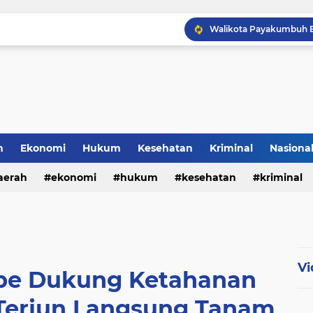
h
Ekonomi
Hukum
Kesehatan
Kriminal
Nasiona
al
aerah
ekonomi
hukum
kesehatan
kriminal
sosial
Vi
be Dukung Ketahanan
Terjun Langsung Tanam