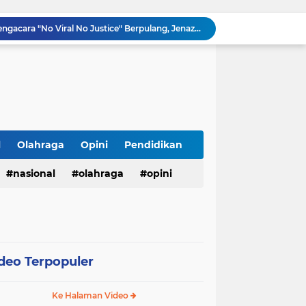
Innalillahi, Cak Sholeh Pengacara "No Viral No Justice" Berpulang, Jenazah Akan Dimakamkan di Ponpes Singa Putih Pasuruan
Operasional SPPG 5 Bandengan berhenti sementara usai menu MBG di duga sebabkan keracunan bagaimana dengan air limbah SPPG 3 Bawu yang di duga cemari sumur warga.
Gerhana Matahari Total 12 Agustus 2026: Fenomena Langka, Apakah Bisa Dilihat dari Indonesia?
Meriahkan Final Piala Presiden 2026, Polresta Cirebon Gelar Nobar Persib vs Persebaya dan Bagi-Bagi Motor Listrik
Ringkus Satu Orang Tersangka, Satresnarkoba Polres Payakumbuh Amankan Satu Paket Sabu
Walikota Zulmaeta Melantik Pengurus Baru KONI Kota Payakumbuh Masa Bakti 2026-2030
Walikota Payakumbuh Bersama BPIP Dan Anggota Komisi XIII DPR RI Arizal Aziz Gelar Sosialisasi Empat Pilar MPR RI.
Pemko Payakumbuh Luncurkan Inovasi "GEMPITA BERSAMA" Guna Mendorong Pemanfaatan Pekarangan Sebagai Sumber Pangan Keluarga
l
Olahraga
Opini
Pendidikan
LSM TOPAN RI Resmi Adukan Temuan Proyek Drainase Tenggumung Wetan ke Ditkrimsus Polda Jatim dan Kejati Jatim
nasional
olahraga
opini
Semarak HUT ke-81 RI, Lapas Kuningan Gelar Fun Walk, Donor Darah, Pemeriksaan Kesehatan hingga Bakti Sosial
deo Terpopuler
Ke Halaman Video