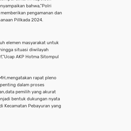
nyampaikan bahwa,”Polri
us memberikan pengamanan dan
anaan Pillkada 2024.
ruh elemen masyarakat untuk
ingga situasi diwilayah
if,”Ucap AKP Hotma Sitompul
,MH,mengatakan rapat pleno
 penting dalam proses
n,data pemilih yang akurat
enjadi bentuk dukungan nyata
di Kecamatan Pebayuran yang