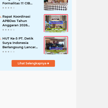
Formalitas !!! CIB
Desak Inspektorat
Bongkar Seluruh Fakta
dan Hentikan Dugaan
Rapat Koordinasi
Permainan Oknum
APBDes Tahun
Anggaran 2026
Semester II,
Kecamatan
Sokobanah Libatkan 12
HUT Ke-5 PT. Detik
Desa
Surya Indonesia
Berlangsung Lancar
dan Profesional,
Perkuat Kompetensi
Wartawan
Lihat Selengkapnya