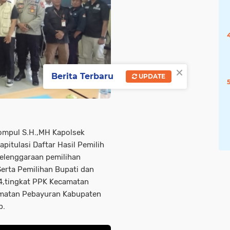
×
Berita Terbaru
UPDATE
ompul S.H.,MH Kapolsek
pitulasi Daftar Hasil Pemilih
elenggaraan pemilihan
erta Pemilihan Bupati dan
4,tingkat PPK Kecamatan
amatan Pebayuran Kabupaten
b.