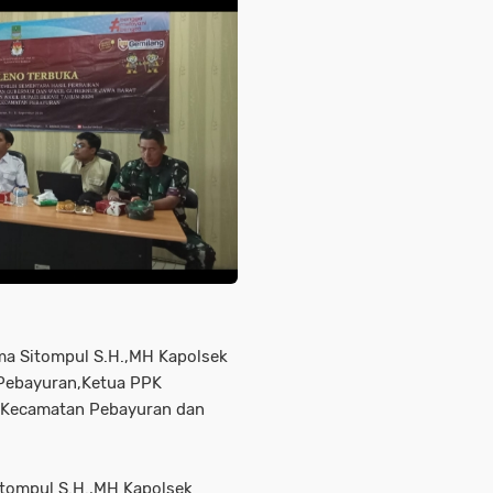
ma Sitompul S.H.,MH Kapolsek
 Pebayuran,Ketua PPK
 Kecamatan Pebayuran dan
tompul S.H.,MH Kapolsek