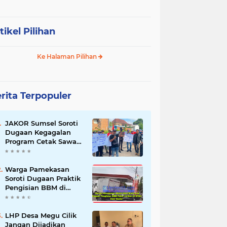
tikel Pilihan
Ke Halaman Pilihan
rita Terpopuler
JAKOR Sumsel Soroti
Dugaan Kegagalan
Program Cetak Sawah
Rp105 Miliar di Ogan
Ilir, Desak Kadis
Pertanian Mundur
Warga Pamekasan
Soroti Dugaan Praktik
Pengisian BBM di
SPBU Cem Manis,
Minta Klarifikasi dan
Pengawasan
LHP Desa Megu Cilik
Jangan Dijadikan