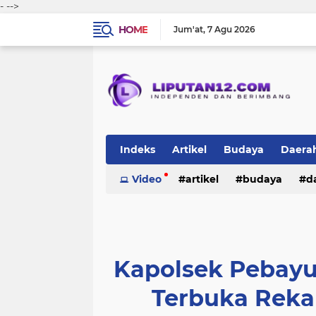
-
-->
HOME
Jum'at
7 Agu 2026
Indeks
Artikel
Budaya
Daera
Peristiwa
Video
Politik
artikel
TNI-Polri
budaya
sosi
d
peristiwa
politik
tni-polri
Kapolsek Pebayu
Terbuka Rekap