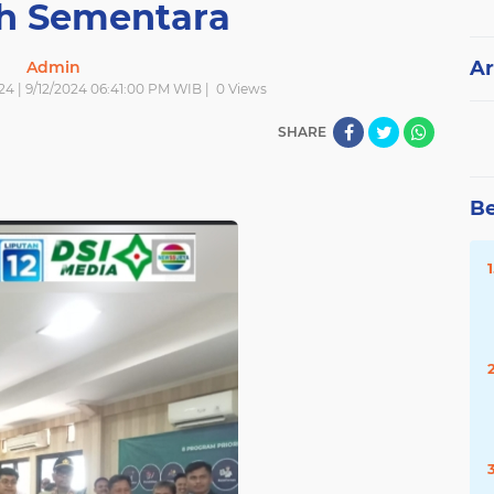
ih Sementara
Ar
Admin
4 | 9/12/2024 06:41:00 PM WIB |
0
Views
SHARE
Be