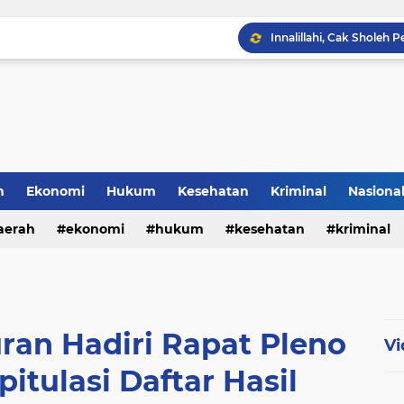
h
Ekonomi
Hukum
Kesehatan
Kriminal
Nasiona
al
aerah
ekonomi
hukum
kesehatan
kriminal
sosial
ran Hadiri Rapat Pleno
Vi
itulasi Daftar Hasil