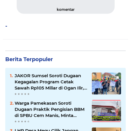
komentar
-
Berita Terpopuler
JAKOR Sumsel Soroti Dugaan
Kegagalan Program Cetak
Sawah Rp105 Miliar di Ogan Ilir,
Desak Kadis Pertanian Mundur
Warga Pamekasan Soroti
Dugaan Praktik Pengisian BBM
di SPBU Cem Manis, Minta
Klarifikasi dan Pengawasan
LHP Desa Megu Cilik Jangan