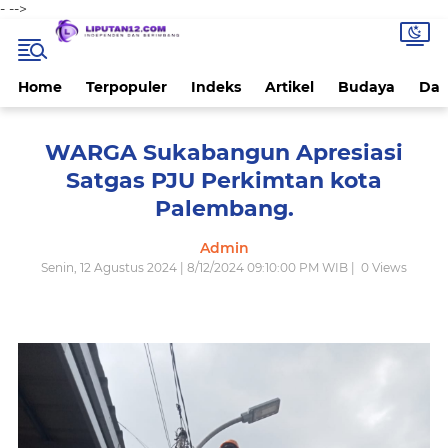
-
-->
Home
Terpopuler
Indeks
Artikel
Budaya
Dae
WARGA Sukabangun Apresiasi
Satgas PJU Perkimtan kota
Palembang.
Admin
Senin, 12 Agustus 2024 | 8/12/2024 09:10:00 PM WIB |
0
Views