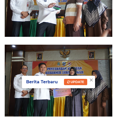
×
Berita Terbaru
UPDATE