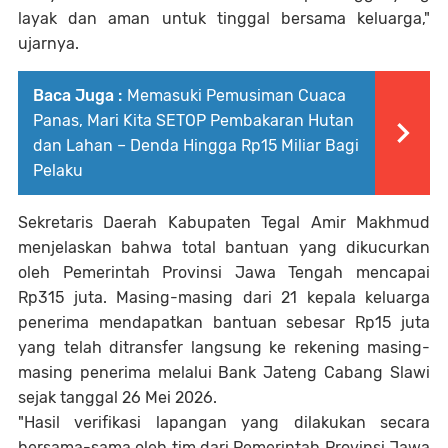
layak dan aman untuk tinggal bersama keluarga,"
ujarnya.
Baca Juga :
Memasuki Pemusiman Cuaca
Panas, Mari Kita SETOP Pembakaran Hutan
dan Lahan – Denda Hingga Rp15 Miliar Bagi
Pelaku
Sekretaris Daerah Kabupaten Tegal Amir Makhmud
menjelaskan bahwa total bantuan yang dikucurkan
oleh Pemerintah Provinsi Jawa Tengah mencapai
Rp315 juta. Masing-masing dari 21 kepala keluarga
penerima mendapatkan bantuan sebesar Rp15 juta
yang telah ditransfer langsung ke rekening masing-
masing penerima melalui Bank Jateng Cabang Slawi
sejak tanggal 26 Mei 2026.
"Hasil verifikasi lapangan yang dilakukan secara
bersama-sama oleh tim dari Pemerintah Provinsi Jawa