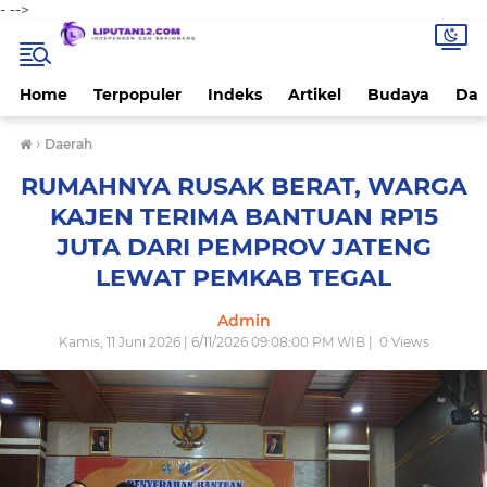
-
-->
Home
Terpopuler
Indeks
Artikel
Budaya
Dae
›
Daerah
RUMAHNYA RUSAK BERAT, WARGA
KAJEN TERIMA BANTUAN RP15
JUTA DARI PEMPROV JATENG
LEWAT PEMKAB TEGAL
Admin
Kamis, 11 Juni 2026 | 6/11/2026 09:08:00 PM WIB |
0
Views