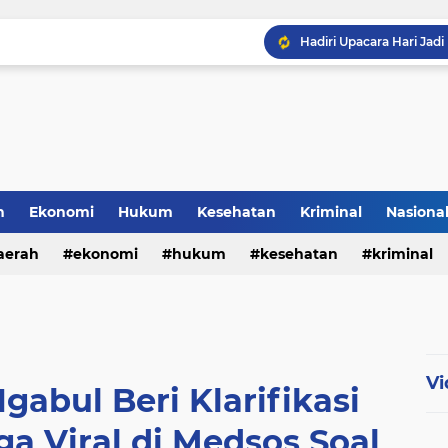
Prestasi Gemilang, SDN 
KRYD Polsek Mangoli Ba
h
Ekonomi
Hukum
Kesehatan
Kriminal
Nasiona
al
aerah
ekonomi
hukum
kesehatan
kriminal
sosial
Vi
gabul Beri Klarifikasi
a Viral di Medsos Soal