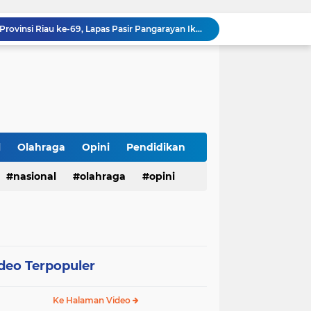
Hadiri Upacara Hari Jadi Provinsi Riau ke-69, Lapas Pasir Pangarayan Ikut Semarakkan Peringatan Tingkat Kabupaten Rokan Hulu
Sengkarut Antrean BBM di Madura, KJJT Pamekasan Soroti Distribusi Pertamina dan Desak Pemberantasan Mafia Migas
Mumpung Hari Minggu, Perangkat Desa Tamberu Barat Kerja Bakti Bersihkan Tebing Sungai Jembatan Panjegan
Sampang Bertahan di Posisi Kabupaten Termiskin di Jawa Timur Selama 20 Tahun Berturut-turut
Banjarejo Sabet Juara di Tiga Kejuaraan
rat: Razia Miras Amankan 24 Botol Cap Tikus
Warga Labuhanbatu Desak APH Buru "Jabak", Diduga Dalangi Jaringan Sabu yang Kembali Merajalela
Semarak HUT ke-81 RI, Kades Pangelen Zainal Abidin Gelar Jalan Sehat Bersama Warga
l
Olahraga
Opini
Pendidikan
Warga Kelurahan Aur Kuning Payakumbuh Krisis Air Bersih, Distribusi PDAM Sering Mati Total.
nasional
olahraga
opini
Peringatan HUT ke-14 PD IWO Kabupaten Tegal Berikan Dampak Positif Lewat Karya Jurnalistik di Masyarakat
deo Terpopuler
Ke Halaman Video