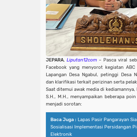
JEPARA
,
Liputan12com
– Pasca viral se
Facebook yang menyorot kegiatan ABC 
Lapangan Desa Ngabul, petinggi Desa 
dan klarifikasi terkait perizinan serta pel
Saat ditemui awak media di kediamannya, 
S.H., M.H., menyampaikan beberapa poin 
menjadi sorotan:
Baca Juga :
Lapas Pasir Pangarayan Siap
Sosialisasi Implementasi Persidangan P
Elektronik