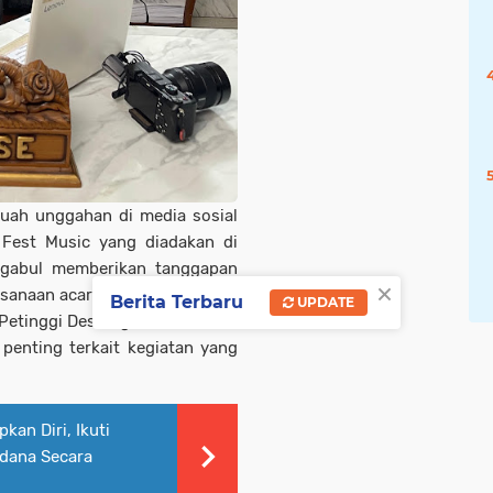
buah unggahan di media sosial
Fest Music yang diadakan di
Ngabul memberikan tanggapan
×
aksanaan acara tersebut.
Berita Terbaru
UPDATE
Petinggi Desa Ngabul Sholekan
penting terkait kegiatan yang
kan Diri, Ikuti
idana Secara