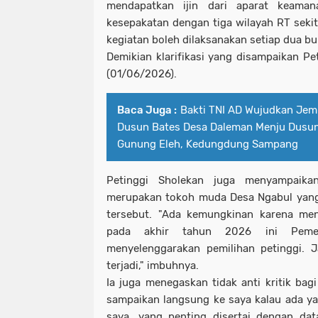
mendapatkan ijin dari aparat keaman
kesepakatan dengan tiga wilayah RT sekit
kegiatan boleh dilaksanakan setiap dua bul
Demikian klarifikasi yang disampaikan Pe
(01/06/2026).
Baca Juga :
Bakti TNI AD Wujudkan Je
Dusun Bates Desa Daleman Menju Dusu
Gunung Eleh, Kedungdung Sampang
Petinggi Sholekan juga menyampaika
merupakan tokoh muda Desa Ngabul yang 
tersebut. "Ada kemungkinan karena men
pada akhir tahun 2026 ini Peme
menyelenggarakan pemilihan petinggi. Ja
terjadi," imbuhnya.
Ia juga menegaskan tidak anti kritik ba
sampaikan langsung ke saya kalau ada yan
saya, yang penting disertai dengan dat