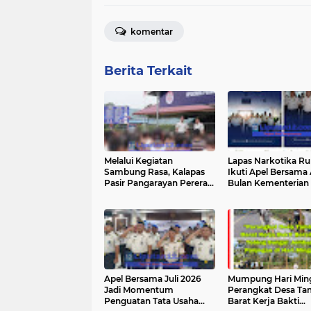
komentar
Berita Terkait
Melalui Kegiatan
Lapas Narkotika R
Sambung Rasa, Kalapas
Ikuti Apel Bersama
Pasir Pangarayan Pererat
Bulan Kementerian 
Komunikasi dan Tegaskan
Tekankan Integrita
Warga Binaan Jauhi
Profesionalisme
Penipuan Online dan
Pelayanan
Narkoba
Apel Bersama Juli 2026
Mumpung Hari Min
Jadi Momentum
Perangkat Desa Ta
Penguatan Tata Usaha
Barat Kerja Bakti