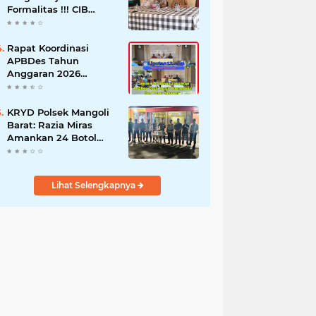
Formalitas !!! CIB
Desak Inspektorat
Bongkar Seluruh Fakta
dan Hentikan Dugaan
Rapat Koordinasi
Permainan Oknum
APBDes Tahun
Anggaran 2026
Semester II,
Kecamatan
Sokobanah Libatkan 12
KRYD Polsek Mangoli
Desa
Barat: Razia Miras
Amankan 24 Botol
Cap Tikus
Lihat Selengkapnya