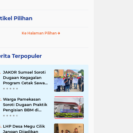
tikel Pilihan
Ke Halaman Pilihan
rita Terpopuler
JAKOR Sumsel Soroti
Dugaan Kegagalan
Program Cetak Sawah
Rp105 Miliar di Ogan
Ilir, Desak Kadis
Pertanian Mundur
Warga Pamekasan
Soroti Dugaan Praktik
Pengisian BBM di
SPBU Cem Manis,
Minta Klarifikasi dan
Pengawasan
LHP Desa Megu Cilik
Jangan Dijadikan