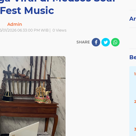
Fest Music
Ar
Admin
| 6/01/2026 06:33:00 PM WIB |
0
Views
SHARE
Be