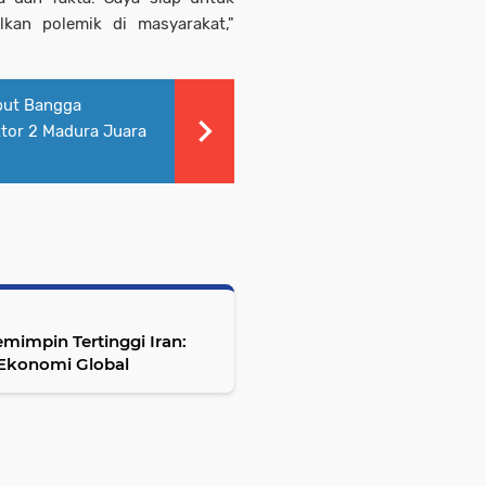
lkan polemik di masyarakat,"
ut Bangga
ktor 2 Madura Juara
mimpin Tertinggi Iran:
 Ekonomi Global