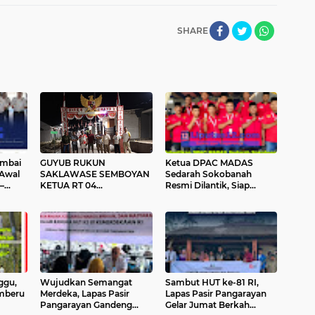
SHARE
umbai
GUYUB RUKUN
Ketua DPAC MADAS
 Awal
SAKLAWASE SEMBOYAN
Sedarah Sokobanah
–
KETUA RT 04
Resmi Dilantik, Siap
s dan
"PERUMAHAN KOKOH
Wujudkan Organisasi
CITY CLUSTER BAWEAN"
yang Lebih Maju dan
UNTUK MEMBANGKIT
Berdampak bagi
KAN SEMANGAT WARGA
Masyarakat
NYA
ggu,
Wujudkan Semangat
Sambut HUT ke-81 RI,
mberu
Merdeka, Lapas Pasir
Lapas Pasir Pangarayan
Pangarayan Gandeng
Gelar Jumat Berkah