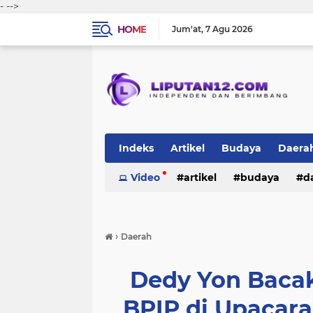
-
-->
HOME
Jum'at
7 Agu 2026
Indeks
Artikel
Budaya
Daera
Peristiwa
Video
Politik
artikel
TNI-Polri
budaya
sosi
d
peristiwa
politik
tni-polri
›
Daerah
Dedy Yon Baca
BPIP di Upacara