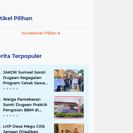
tikel Pilihan
Ke Halaman Pilihan
rita Terpopuler
JAKOR Sumsel Soroti
Dugaan Kegagalan
Program Cetak Sawah
Rp105 Miliar di Ogan
Ilir, Desak Kadis
Pertanian Mundur
Warga Pamekasan
Soroti Dugaan Praktik
Pengisian BBM di
SPBU Cem Manis,
Minta Klarifikasi dan
Pengawasan
LHP Desa Megu Cilik
Jangan Dijadikan