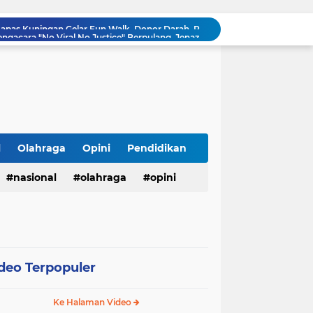
Innalillahi, Cak Sholeh Pengacara "No Viral No Justice" Berpulang, Jenazah Akan Dimakamkan di Ponpes Singa Putih Pasuruan
Operasional SPPG 5 Bandengan berhenti sementara usai menu MBG di duga sebabkan keracunan bagaimana dengan air limbah SPPG 3 Bawu yang di duga cemari sumur warga.
Gerhana Matahari Total 12 Agustus 2026: Fenomena Langka, Apakah Bisa Dilihat dari Indonesia?
Meriahkan Final Piala Presiden 2026, Polresta Cirebon Gelar Nobar Persib vs Persebaya dan Bagi-Bagi Motor Listrik
Ringkus Satu Orang Tersangka, Satresnarkoba Polres Payakumbuh Amankan Satu Paket Sabu
Wujudkan Semangat Merdeka, Lapas Pasir Pangarayan Gandeng Puskesmas Rambah Layani Pemeriksaan Kesehatan Gratis
Sambut HUT ke-81 RI, Lapas Pasir Pangarayan Gelar Jumat Berkah dengan Berbagi Sembako kepada Warga Kurang Mampu
APBD Gelontorkan Rp. 23 Miliar untuk DPRD Sampang, Gedung Wakil Rakyat Malah Lengang Saat Jam Kerja
l
Olahraga
Opini
Pendidikan
Tepis Isu Miring, AKD Karangbinangun Pastikan BUMDes Transparan dan Diawasi Ketat
nasional
olahraga
opini
Semarak HUT ke-81 RI, Lapas Kuningan Gelar Fun Walk, Donor Darah, Pemeriksaan Kesehatan hingga Bakti Sosial
deo Terpopuler
Ke Halaman Video