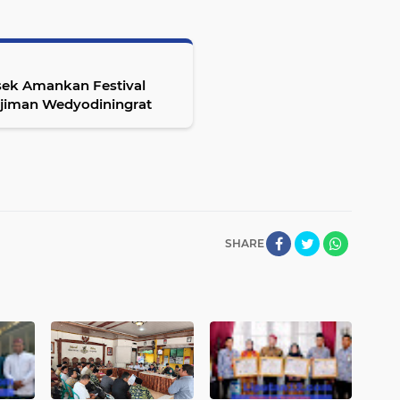
sek Amankan Festival
djiman Wedyodiningrat
SHARE