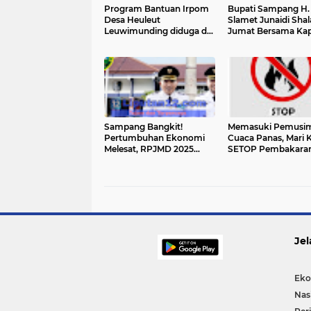
Program Bantuan Irpom
Bupati Sampang H.
Desa Heuleut
Slamet Junaidi Shal
Leuwimunding diduga di
Jumat Bersama Kap
Borong kan, Ketua
Baru AKBP Anang
Kelompok Tidak di
Hardianto
Libatkan
Sampang Bangkit!
Memasuki Pemusi
Pertumbuhan Ekonomi
Cuaca Panas, Mari K
Melesat, RPJMD 2025
SETOP Pembakara
Terlampaui di Era
Hutan dan Lahan –
Bermartabat Plus
Hingga Rp15 Miliar 
Pelaku
Jel
Eko
Nas