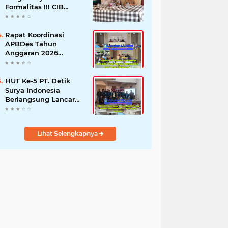
Formalitas !!! CIB
Desak Inspektorat
Bongkar Seluruh Fakta
dan Hentikan Dugaan
Rapat Koordinasi
Permainan Oknum
APBDes Tahun
Anggaran 2026
Semester II,
Kecamatan
Sokobanah Libatkan 12
HUT Ke-5 PT. Detik
Desa
Surya Indonesia
Berlangsung Lancar
dan Profesional,
Perkuat Kompetensi
Wartawan
Lihat Selengkapnya