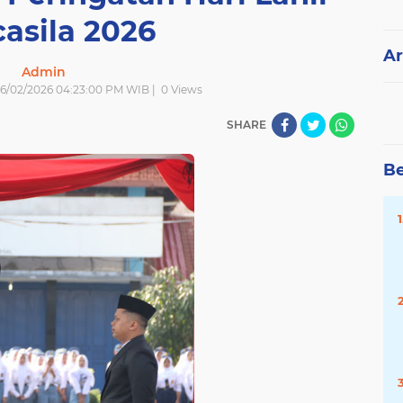
asila 2026
Ar
Admin
| 6/02/2026 04:23:00 PM WIB |
0
Views
SHARE
Be