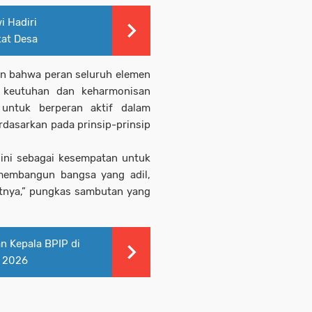
i Hadiri
kat Desa
an bahwa peran seluruh elemen
 keutuhan dan keharmonisan
 untuk berperan aktif dalam
rdasarkan pada prinsip-prinsip
 ini sebagai kesempatan untuk
embangun bangsa yang adil,
atnya,” pungkas sambutan yang
 Kepala BPIP di
a 2026