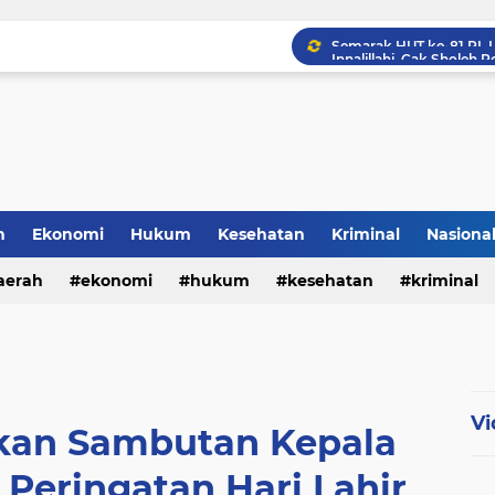
h
Ekonomi
Hukum
Kesehatan
Kriminal
Nasiona
al
aerah
ekonomi
hukum
kesehatan
kriminal
sosial
Vi
kan Sambutan Kepala
 Peringatan Hari Lahir