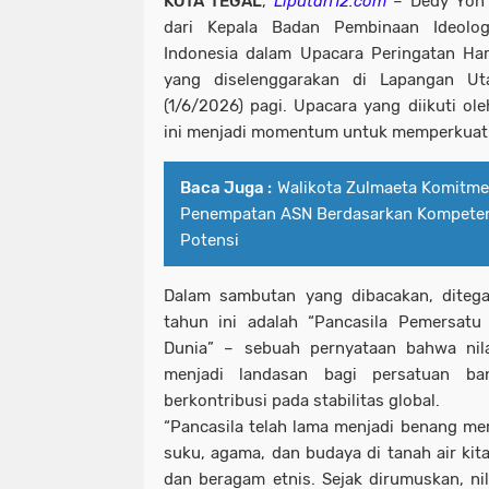
KOTA TEGAL
,
Liputan12.com
– Dedy Yon
dari Kepala Badan Pembinaan Ideolog
Indonesia dalam Upacara Peringatan Har
yang diselenggarakan di Lapangan U
(1/6/2026) pagi. Upacara yang diikuti ol
ini menjadi momentum untuk memperkuat ni
Baca Juga :
Walikota Zulmaeta Komitm
Penempatan ASN Berdasarkan Kompetens
Potensi
Dalam sambutan yang dibacakan, diteg
tahun ini adalah “Pancasila Pemersatu
Dunia” – sebuah pernyataan bahwa nilai
menjadi landasan bagi persatuan ban
berkontribusi pada stabilitas global.
“Pancasila telah lama menjadi benang m
suku, agama, dan budaya di tanah air kita
dan beragam etnis. Sejak dirumuskan, nil