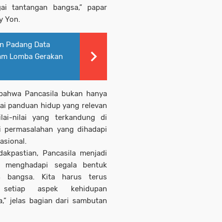
ai tantangan bangsa,” papar
y Yon.
an Padang Data
lam Lomba Gerakan
bahwa Pancasila bukan hanya
gai panduan hidup yang relevan
ai-nilai yang terkandung di
i permasalahan yang dihadapi
asional.
dakpastian, Pancasila menjadi
n menghadapi segala bentuk
bangsa. Kita harus terus
m setiap aspek kehidupan
,” jelas bagian dari sambutan