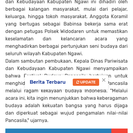
dan Kebudayaan Kabupaten Ngawi ini dihadiri oleh
berbagai kalangan masyarakat, mulai dari pelajar,
keluarga, hingga tokoh masyarakat. Anggota Koramil
yang bertugas sebagai Babinsa bekerja sama erat
dengan petugas Polsek Widodaren untuk memastikan
keselamatan dan kelancaran acara yang
menghadirkan berbagai pertunjukan seni budaya dari
seluruh wilayah Kabupaten Ngawi.
Dalam sambutan pembukaan, Kepala Dinas Pariwisata
dan Kebudayaan Kabupaten Ngawi menyampaikan
bahwa Festival Budaya Pancasila bertujuan untuk
×
Berita Terbaru
UPDATE
menghidupkan kembali nilai-nilai luhur Pancasila
melalui ragam kekayaan budaya Indonesia. "Melalui
acara ini, kita ingin menunjukkan bahwa keberagaman
budaya adalah kekuatan bangsa yang harus dijaga
dan diperkuat sebagai wujud pengamalan nilai-nilai
Pancasila," ujarnya.