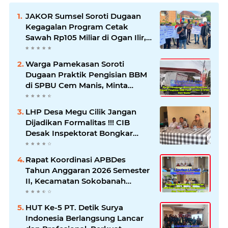
JAKOR Sumsel Soroti Dugaan
Kegagalan Program Cetak
Sawah Rp105 Miliar di Ogan Ilir,
Desak Kadis Pertanian Mundur
Warga Pamekasan Soroti
Dugaan Praktik Pengisian BBM
di SPBU Cem Manis, Minta
Klarifikasi dan Pengawasan
LHP Desa Megu Cilik Jangan
Dijadikan Formalitas !!! CIB
Desak Inspektorat Bongkar
Seluruh Fakta dan Hentikan
Dugaan Permainan Oknum
Rapat Koordinasi APBDes
Tahun Anggaran 2026 Semester
II, Kecamatan Sokobanah
Libatkan 12 Desa
HUT Ke-5 PT. Detik Surya
Indonesia Berlangsung Lancar