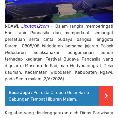
NGAWI
,
Liputan12com
– Dalam rangka memperingati
Hari Lahir Pancasila dan memperkuat semangat
persatuan serta cinta budaya bangsa, anggota
Koramil 0805/08 Widodaren bersama jajaran Polsek
Widodaren melaksanakan pengamanan penuh
terhadap kegiatan Festival Budaya Pancasila yang
digelar di Museum dr. Radjiman Wedyodiningrat, Desa
Kauman, Kecamatan Widodaren, Kabupaten Ngawi,
pada Senin malam (2/6/2026).
Baca Juga :
Polresta Cirebon Gelar Razia
Gabungan Tempat Hiburan Malam,
Kegiatan yang diselenggarakan oleh Dinas Pariwisata