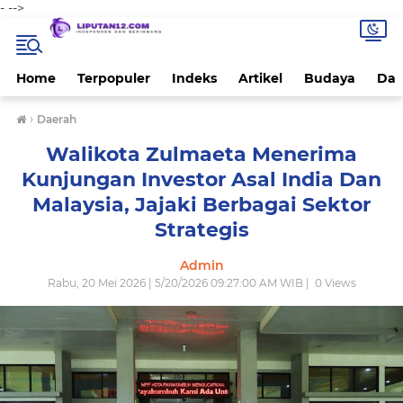
-
-->
Home
Terpopuler
Indeks
Artikel
Budaya
Dae
›
Daerah
Walikota Zulmaeta Menerima
Kunjungan Investor Asal India Dan
Malaysia, Jajaki Berbagai Sektor
Strategis
Admin
Rabu, 20 Mei 2026 | 5/20/2026 09:27:00 AM WIB |
0
Views