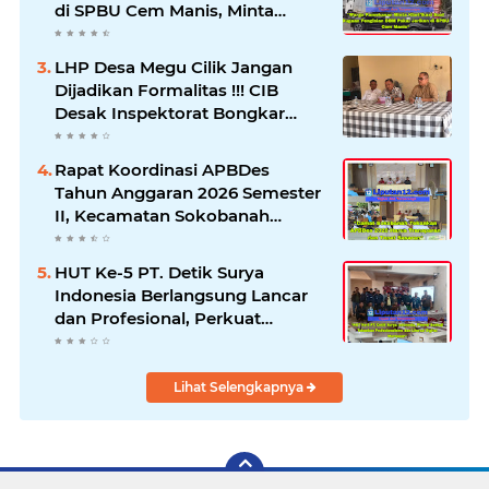
di SPBU Cem Manis, Minta
Klarifikasi dan Pengawasan
LHP Desa Megu Cilik Jangan
Dijadikan Formalitas !!! CIB
Desak Inspektorat Bongkar
Seluruh Fakta dan Hentikan
Dugaan Permainan Oknum
Rapat Koordinasi APBDes
Tahun Anggaran 2026 Semester
II, Kecamatan Sokobanah
Libatkan 12 Desa
HUT Ke-5 PT. Detik Surya
Indonesia Berlangsung Lancar
dan Profesional, Perkuat
Kompetensi Wartawan
Lihat Selengkapnya