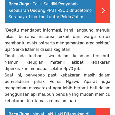
Baca Juga :
Polisi Selidiki Penyebab
Kebakaran Gedung PPJT RSUD Dr Soetomo
Surabaya, Libatkan Labfor Polda Jatim
"Begitu mendapat informasi, kami langsung menuju
lokasi bersama instansi terkait dan warga untuk
membantu evakuasi serta mengamankan area sekitar,"
ujar Serka Istamar di sela kegiatan.
Tidak ada korban jiwa dalam kejadian tersebut.
Namun, kerugian materiil akibat kebakaran
diperkirakan mencapai sekitar Rp70 juta.
Saat ini, penyebab pasti kebakaran masih dalam
penyelidikan pihak Polres Ngawi. Aparat juga
mengimbau masyarakat agar lebih berhati-hati dalam
penggunaan api maupun benda yang mudah memicu
kebakaran, terutama saat malam hari.
Baca Juga :
Mayat Laki-Laki Ditemukan di