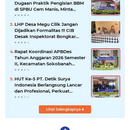
Dugaan Praktik Pengisian BBM
di SPBU Cem Manis, Minta
Klarifikasi dan Pengawasan
LHP Desa Megu Cilik Jangan
Dijadikan Formalitas !!! CIB
Desak Inspektorat Bongkar
Seluruh Fakta dan Hentikan
Dugaan Permainan Oknum
Rapat Koordinasi APBDes
Tahun Anggaran 2026 Semester
II, Kecamatan Sokobanah
Libatkan 12 Desa
HUT Ke-5 PT. Detik Surya
Indonesia Berlangsung Lancar
dan Profesional, Perkuat
Kompetensi Wartawan
Lihat Selengkapnya