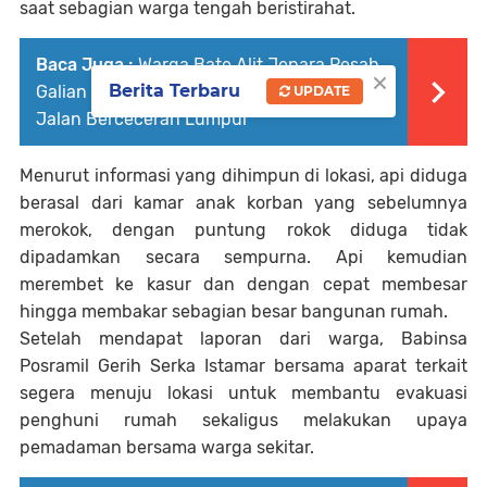
saat sebagian warga tengah beristirahat.
Baca Juga :
Warga Bate Alit Jepara Resah,
×
Berita Terbaru
Galian Tanah Lumpur Tak Berijin Bikin
UPDATE
Jalan Berceceran Lumpur
Menurut informasi yang dihimpun di lokasi, api diduga
berasal dari kamar anak korban yang sebelumnya
merokok, dengan puntung rokok diduga tidak
dipadamkan secara sempurna. Api kemudian
merembet ke kasur dan dengan cepat membesar
hingga membakar sebagian besar bangunan rumah.
Setelah mendapat laporan dari warga, Babinsa
Posramil Gerih Serka Istamar bersama aparat terkait
segera menuju lokasi untuk membantu evakuasi
penghuni rumah sekaligus melakukan upaya
pemadaman bersama warga sekitar.