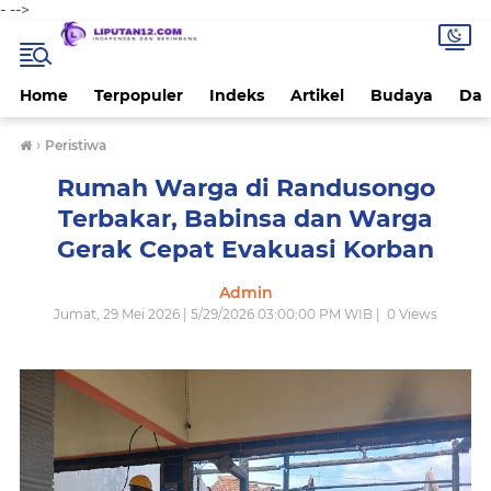
-
-->
Home
Terpopuler
Indeks
Artikel
Budaya
Dae
›
Peristiwa
Rumah Warga di Randusongo
Terbakar, Babinsa dan Warga
Gerak Cepat Evakuasi Korban
Admin
Jumat, 29 Mei 2026 | 5/29/2026 03:00:00 PM WIB |
0
Views