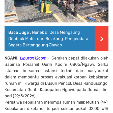
Baca Juga :
Nenek di Desa Mengsung
Ditabrak Motor dari Belakang, Pengendara
Segera Bertanggung Jawab
NGAWI
,
Liputan12com
- Gerakan cepat dilakukan oleh
Babinsa Posramil Gerih Kodim 0805/Ngawi, Serka
Istamar, bersama instansi terkait dan masyarakat
dalam membantu proses evakuasi korban kebakaran
rumah milik warga di Dusun Pencol, Desa Randusongo,
Kecamatan Gerih, Kabupaten Ngawi, pada Jumat dini
hari (29/5/2026).
Peristiwa kebakaran menimpa rumah milik Mutiah (49).
Kebakaran diketahui terjadi sekitar pukul 02.00 WIB