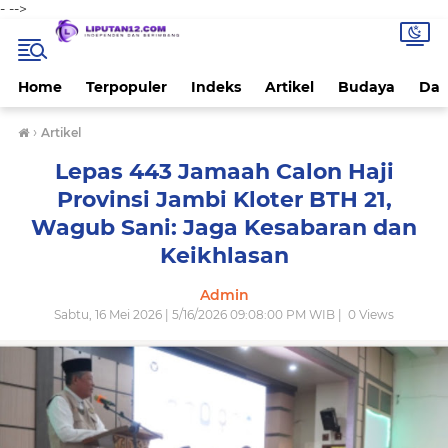
-
-->
Home
Terpopuler
Indeks
Artikel
Budaya
Dae
›
Artikel
Lepas 443 Jamaah Calon Haji
Provinsi Jambi Kloter BTH 21,
Wagub Sani: Jaga Kesabaran dan
Keikhlasan
Admin
Sabtu, 16 Mei 2026 | 5/16/2026 09:08:00 PM WIB |
0
Views