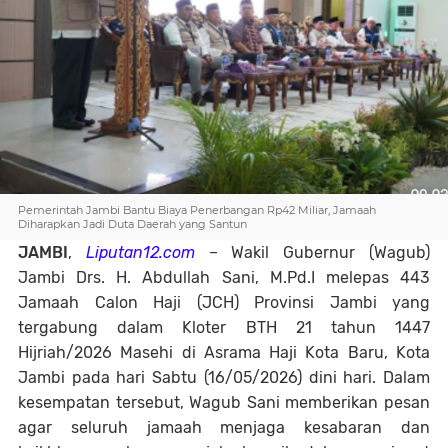
Pemerintah Jambi Bantu Biaya Penerbangan Rp42 Miliar, Jamaah
Diharapkan Jadi Duta Daerah yang Santun
JAMBI
,
Liputan12.com
– Wakil Gubernur (Wagub)
Jambi Drs. H. Abdullah Sani, M.Pd.I melepas 443
Jamaah Calon Haji (JCH) Provinsi Jambi yang
tergabung dalam Kloter BTH 21 tahun 1447
Hijriah/2026 Masehi di Asrama Haji Kota Baru, Kota
Jambi pada hari Sabtu (16/05/2026) dini hari. Dalam
kesempatan tersebut, Wagub Sani memberikan pesan
agar seluruh jamaah menjaga kesabaran dan