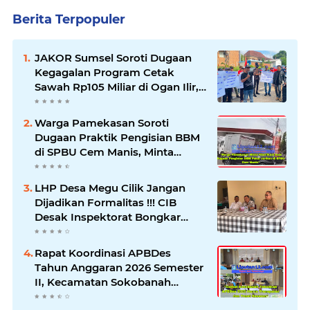
Berita Terpopuler
JAKOR Sumsel Soroti Dugaan
Kegagalan Program Cetak
Sawah Rp105 Miliar di Ogan Ilir,
Desak Kadis Pertanian Mundur
Warga Pamekasan Soroti
Dugaan Praktik Pengisian BBM
di SPBU Cem Manis, Minta
Klarifikasi dan Pengawasan
LHP Desa Megu Cilik Jangan
Dijadikan Formalitas !!! CIB
Desak Inspektorat Bongkar
Seluruh Fakta dan Hentikan
Dugaan Permainan Oknum
Rapat Koordinasi APBDes
Tahun Anggaran 2026 Semester
II, Kecamatan Sokobanah
Libatkan 12 Desa