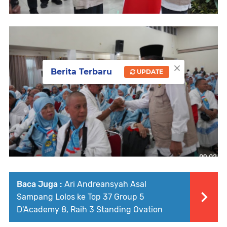
×
Berita Terbaru
UPDATE
Baca Juga :
Ari Andreansyah Asal
Sampang Lolos ke Top 37 Group 5
D'Academy 8, Raih 3 Standing Ovation