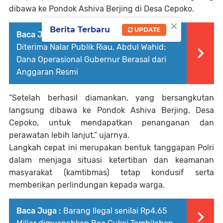
dibawa ke Pondok Ashiva Berjing di Desa Cepoko.
×
Berita Terbaru
UPDATE
Baca Juga :
Tuntutan JPU Dinilai Sulit
Diterima Nalar Publik Riau, Abdul Wahid:
Dana Operasional Gubernur Berasal dari
Anggaran Resmi
“Setelah berhasil diamankan, yang bersangkutan
langsung dibawa ke Pondok Ashiva Berjing, Desa
Cepoko, untuk mendapatkan penanganan dan
perawatan lebih lanjut,” ujarnya.
Langkah cepat ini merupakan bentuk tanggapan Polri
dalam menjaga situasi ketertiban dan keamanan
masyarakat (kamtibmas) tetap kondusif serta
memberikan perlindungan kepada warga.
Baca Juga :
Barang Ilegal senilai Rp4,65