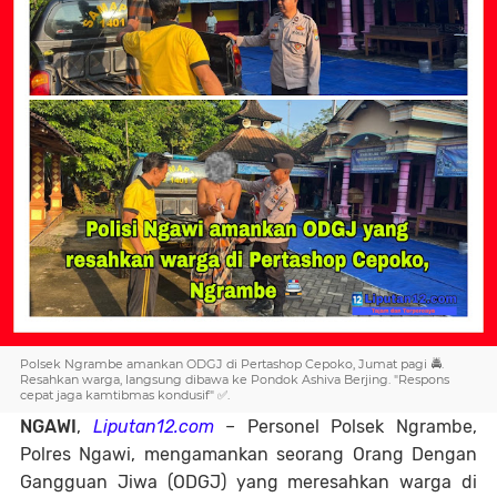
Polsek Ngrambe amankan ODGJ di Pertashop Cepoko, Jumat pagi 🚔.
Resahkan warga, langsung dibawa ke Pondok Ashiva Berjing. "Respons
cepat jaga kamtibmas kondusif" ✅.
NGAWI
,
Liputan12.com
– Personel Polsek Ngrambe,
Polres Ngawi, mengamankan seorang Orang Dengan
Gangguan Jiwa (ODGJ) yang meresahkan warga di