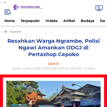
-
-->
Home
Terpopuler
Indeks
Artikel
Budaya
Dae
›
Hukum
Resahkan Warga Ngrambe, Polisi
Ngawi Amankan ODGJ di
Pertashop Cepoko
Admin
Jumat, 10 April 2026 | 4/10/2026 10:50:00 AM WIB |
0
Views